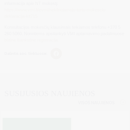
informacija apie NT mokestį:
https://www.vmi.lt/evmi/nekilnojamojo-turto-mokescio-
deklaracija-kit715
Konsultacijos mokesčių klausimais teikiamos telefonu +370 5
260 5060. Norintiems apsilankyti VMI aptarnavimo padaliniuose
būtina išankstinė registracija.
Dalintis soc. tinkluose:
SUSIJUSIOS NAUJIENOS
VISOS NAUJIENOS