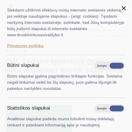
Siekdami užtikrinti efektyvų mūsų interneto svetainės veikimą,
jos veikloje naudojame slapukus - (angl. cookies). Tęsdami
naršymą interneto svetainėje, sutinkate, kad Jūsų kompiuteryje
EN
Ieškoti...
Titulinis
Naujienos
būtų įrašomi slapukai iš interneto svetainės
VMI: Alytaus apskrities gyventojai laiku deklaravo beveik 101,6
www.druskininkusavivaldybe.lt
tūkst. eurų NT mokesčio
Taryba
Privatumo politika
2025-12-18
Meras
Finansai
VMI: Alytaus apskrities gyventojai
Administracija
Būtini slapukai
Įjungta
Išjungta
laiku deklaravo beveik 101,6 tūkst.
Veiklos sritys
Būtini slapukai įgalina pagrindines tinklapio funkcijas. Svetainė
eurų NT mokesčio
negali tinkamai veikti be šių slapukų, juos galima išjungti tik
Teisinė informacija
pakeitus naršyklės nuostatas.
Struktūra ir kontaktinė informacija
Statistikos slapukai
Karjera
Įjungta
Išjungta
Analitiniai slapukai padeda mums tobulinti mūsų tinklalapį,
DUK
renkant ir pateikiant informaciją apie jo naudojimą.
PASLAUGOS