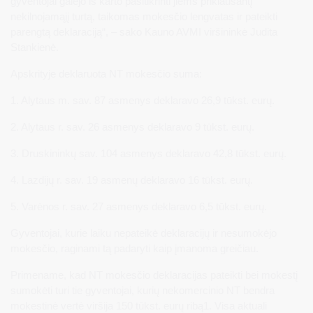
gyventojai galėjo iš karto pasitikrinti jiems priklausantį
nekilnojamąjį turtą, taikomas mokesčio lengvatas ir pateikti
parengtą deklaraciją“, – sako Kauno AVMI viršininkė Judita
Stankienė.
Apskrityje deklaruota NT mokesčio suma:
1. Alytaus m. sav. 87 asmenys deklaravo 26,9 tūkst. eurų.
2. Alytaus r. sav. 26 asmenys deklaravo 9 tūkst. eurų.
3. Druskininkų sav. 104 asmenys deklaravo 42,8 tūkst. eurų.
4. Lazdijų r. sav. 19 asmenų deklaravo 16 tūkst. eurų.
5. Varėnos r. sav. 27 asmenys deklaravo 6,5 tūkst. eurų.
Gyventojai, kurie laiku nepateikė deklaracijų ir nesumokėjo
mokesčio, raginami tą padaryti kaip įmanoma greičiau.
Primename, kad NT mokesčio deklaracijas pateikti bei mokestį
sumokėti turi tie gyventojai, kurių nekomercinio NT bendra
mokestinė vertė viršija 150 tūkst. eurų ribą1. Visa aktuali