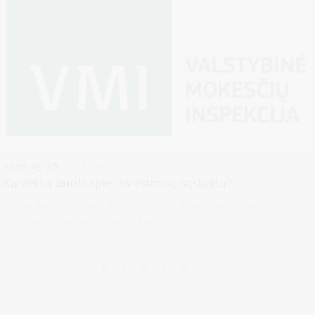
2026-05-26
Finansai
Ką verta žinoti apie investicinę sąskaitą?
Kauno apskrities valstybinė mokesčių inspekcija (Kauno AVMI)
informuoja, kad šiemet pirmą kartą...