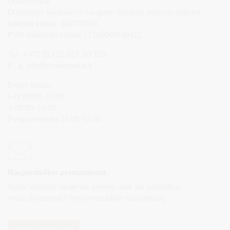
Druskininkai
Duomenys kaupiami ir saugomi Juridinių asmenų registre
Įstaigos kodas: 188776264
PVM mokėtojo kodas: LT100008196411
Tel.: +370 313 51 517, 59 159
El. p.
info@druskininkai.lt
Darbo laikas:
I–IV 08:00–17:00,
V 08:00–15:00
Pietų pertrauka 12:00–12:45
Naujienlaiškio prenumerata
Norite sužinoti naujienas pirmieji, apie jas paskelbus
mūsų svetainėje? Prenumeruokite naujienlaiškį.