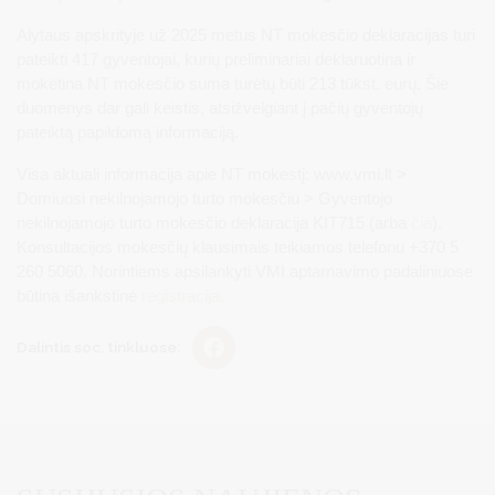
Alytaus apskrityje už 2025 metus NT mokesčio deklaracijas turi
pateikti 417 gyventojai, kurių preliminariai deklaruotina ir
mokėtina NT mokesčio suma turėtų būti 213 tūkst. eurų. Šie
duomenys dar gali keistis, atsižvelgiant į pačių gyventojų
pateiktą papildomą informaciją.
Visa aktuali informacija apie NT mokestį: www.vmi.lt >
Domiuosi nekilnojamojo turto mokesčiu > Gyventojo
nekilnojamojo turto mokesčio deklaracija KIT715 (arba
čia
).
Konsultacijos mokesčių klausimais teikiamos telefonu +370 5
260 5060. Norintiems apsilankyti VMI aptarnavimo padaliniuose
būtina išankstinė
registracija.
Dalintis soc. tinkluose: