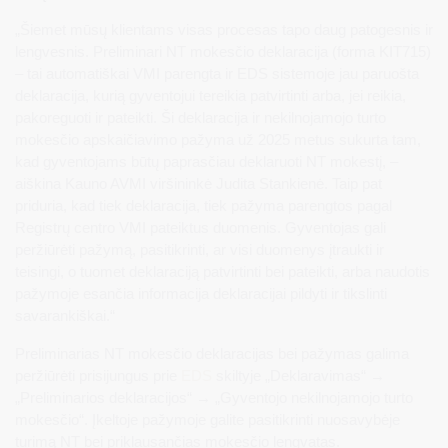
„Šiemet mūsų klientams visas procesas tapo daug patogesnis ir
lengvesnis. Preliminari NT mokesčio deklaracija (forma KIT715)
– tai automatiškai VMI parengta ir EDS sistemoje jau paruošta
deklaracija, kurią gyventojui tereikia patvirtinti arba, jei reikia,
pakoreguoti ir pateikti. Ši deklaracija ir nekilnojamojo turto
mokesčio apskaičiavimo pažyma už 2025 metus sukurta tam,
kad gyventojams būtų paprasčiau deklaruoti NT mokestį, –
aiškina Kauno AVMI viršininkė Judita Stankienė. Taip pat
priduria, kad tiek deklaracija, tiek pažyma parengtos pagal
Registrų centro VMI pateiktus duomenis. Gyventojas gali
peržiūrėti pažymą, pasitikrinti, ar visi duomenys įtraukti ir
teisingi, o tuomet deklaraciją patvirtinti bei pateikti, arba naudotis
pažymoje esančia informacija deklaracijai pildyti ir tikslinti
savarankiškai.“
Preliminarias NT mokesčio deklaracijas bei pažymas galima
peržiūrėti prisijungus prie
EDS
skiltyje „Deklaravimas“ →
„Preliminarios deklaracijos“ → „Gyventojo nekilnojamojo turto
mokesčio“. Įkeltoje pažymoje galite pasitikrinti nuosavybėje
turimą NT bei priklausančias mokesčio lengvatas.