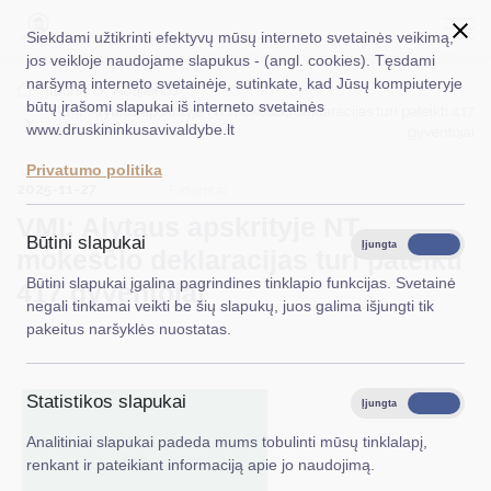
Siekdami užtikrinti efektyvų mūsų interneto svetainės veikimą,
jos veikloje naudojame slapukus - (angl. cookies). Tęsdami
naršymą interneto svetainėje, sutinkate, kad Jūsų kompiuteryje
EN
Ieškoti...
Titulinis
Naujienos
būtų įrašomi slapukai iš interneto svetainės
VMI: Alytaus apskrityje NT mokesčio deklaracijas turi pateikti 417
www.druskininkusavivaldybe.lt
gyventojai
Taryba
Privatumo politika
2025-11-27
Meras
Finansai
VMI: Alytaus apskrityje NT
Administracija
Būtini slapukai
Įjungta
Išjungta
mokesčio deklaracijas turi pateikti
Veiklos sritys
Būtini slapukai įgalina pagrindines tinklapio funkcijas. Svetainė
417 gyventojai
negali tinkamai veikti be šių slapukų, juos galima išjungti tik
Teisinė informacija
pakeitus naršyklės nuostatas.
Struktūra ir kontaktinė informacija
Statistikos slapukai
Karjera
Įjungta
Išjungta
Analitiniai slapukai padeda mums tobulinti mūsų tinklalapį,
DUK
renkant ir pateikiant informaciją apie jo naudojimą.
PASLAUGOS