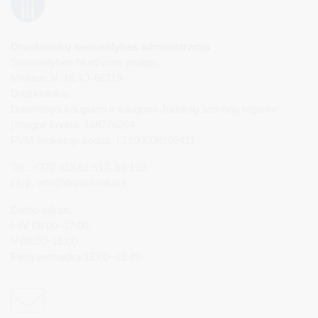
Druskininkų savivaldybės administracija
Savivaldybės biudžetinė įstaiga,
Vilniaus al. 18, LT-66119
Druskininkai
Duomenys kaupiami ir saugomi Juridinių asmenų registre
Įstaigos kodas: 188776264
PVM mokėtojo kodas: LT100008196411
Tel.: +370 313 51 517, 59 159
El. p.
info@druskininkai.lt
Darbo laikas:
I–IV 08:00–17:00,
V 08:00–15:00
Pietų pertrauka 12:00–12:45