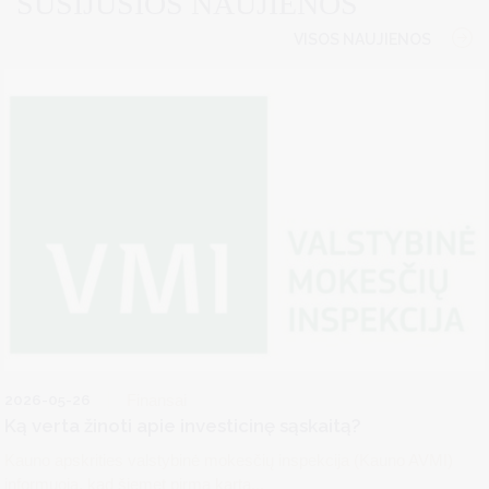
SUSIJUSIOS NAUJIENOS
VISOS NAUJIENOS
2026-05-26
Finansai
Ką verta žinoti apie investicinę sąskaitą?
Kauno apskrities valstybinė mokesčių inspekcija (Kauno AVMI)
informuoja, kad šiemet pirmą kartą...