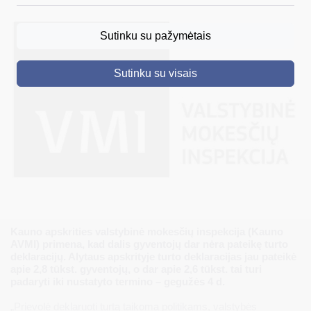
DRUSKININKAI
Sutinku su pažymėtais
SKELBIMAI
Sutinku su visais
TURIZMAS
VERSLAS
PROJEKTAI
ŠVIETIMAS
REGISTRACIJA
RENGINIAI
Kauno apskrities valstybinė mokesčių inspekcija (Kauno
AVMI) primena, kad dalis gyventojų dar nėra pateikę turto
deklaracijų. Alytaus apskrityje turto deklaracijas jau pateikė
apie 2,8 tūkst. gyventojų, o dar apie 2,6 tūkst. tai turi
padaryti iki nustatyto termino – gegužės 4 d.
„Prievolė deklaruoti turtą taikoma politikams, valstybės