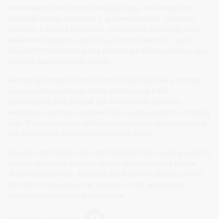
tarnautojams, biudžetinių ir viešųjų įstaigų, savivaldybių bei
valstybės įmonių vadovams ir jų pavaduotojams, teisėjams,
notarams ir kitiems asmenims, nurodytiems Gyventojų turto
deklaravimo įstatyme, taip pat jų šeimos nariams“, – sako
Kauno AVMI viršininkė Judita Stankienė ir kviečia nedelsti, nes
terminas baigiasi jau kitą savaitę.
Metinėje gyventojo (šeimos) turto deklaracijoje reikia nurodyti
praėjusių metų pabaigoje turėtą nekilnojamąjį ir kitą
registruojamą turtą, taip pat tam tikros vertės paskolas,
vertybinius popierius, pinigines lėšas bei kitą įstatyme numatytą
turtą. Turto deklaracijos teikiamos elektroniniu būdu prisijungus
prie Elektroninio deklaravimo sistemos (EDS).
Daugiau informacijos apie turto deklaravimą bei sąrašą asmenų,
kuriems ši prievolė taikoma, galima rasti www.vmi.lt skiltyje
„Turto deklaravimas“. Konsultacijos teikiamos telefonu +370 5
260 5060. Primename, kad atvykimui į VMI aptarnavimo
padalinį būtina išankstinė registracija.
Dalintis soc. tinkluose: