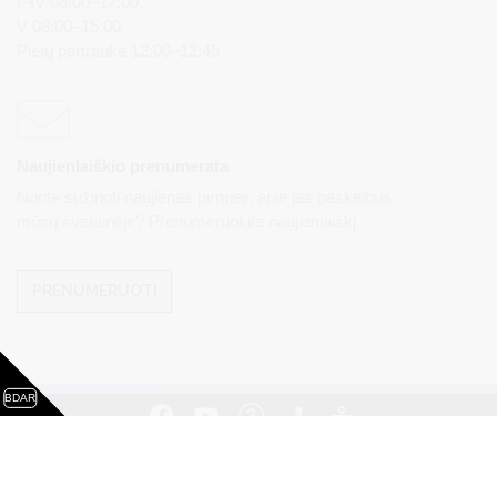
I–IV 08:00–17:00,
V 08:00–15:00
Pietų pertrauka 12:00–12:45
Naujienlaiškio prenumerata
Norite sužinoti naujienas pirmieji, apie jas paskelbus
mūsų svetainėje? Prenumeruokite naujienlaiškį.
PRENUMERUOTI
BDAR
Visos teisės saugomos. © Druskininkų savivaldybės
administracija. Kopijuoti, dauginti, platinti galima tik gavus
raštišką Druskininkų savivaldybės administracijos sutikimą.