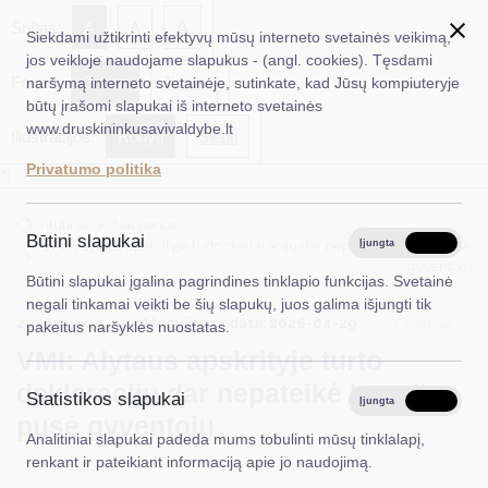
✖
A
Šriftas:
A
A
Siekdami užtikrinti efektyvų mūsų interneto svetainės veikimą,
jos veikloje naudojame slapukus - (angl. cookies). Tęsdami
Fonas:
Baltas
Juoda
naršymą interneto svetainėje, sutinkate, kad Jūsų kompiuteryje
EN
Ieškoti...
būtų įrašomi slapukai iš interneto svetainės
www.druskininkusavivaldybe.lt
Iliustracijos:
Rodyti
Slėpti
Taryba
Privatumo politika
*}
Meras
Titulinis
Naujienos
Administracija
Būtini slapukai
VMI: Alytaus apskrityje turto deklaracijų dar nepateikė beveik pusė
Įjungta
Išjungta
gyventojų
Veiklos sritys
Būtini slapukai įgalina pagrindines tinklapio funkcijas. Svetainė
negali tinkamai veikti be šių slapukų, juos galima išjungti tik
Teisinė informacija
2026-04-29
Atnaujinimo data: 2026-04-29
Finansai
pakeitus naršyklės nuostatas.
VMI: Alytaus apskrityje turto
Struktūra ir kontaktinė informacija
deklaracijų dar nepateikė beveik
Statistikos slapukai
Karjera
Įjungta
Išjungta
pusė gyventojų
Analitiniai slapukai padeda mums tobulinti mūsų tinklalapį,
DUK
renkant ir pateikiant informaciją apie jo naudojimą.
PASLAUGOS