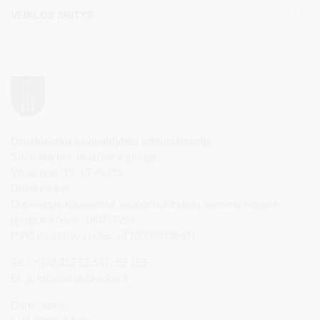
VEIKLOS SRITYS
Druskininkų savivaldybės administracija
Savivaldybės biudžetinė įstaiga,
Vilniaus al. 18, LT-66119
Druskininkai
Duomenys kaupiami ir saugomi Juridinių asmenų registre
Įstaigos kodas: 188776264
PVM mokėtojo kodas: LT100008196411
Tel.: +370 313 51 517, 59 159
El. p.
info@druskininkai.lt
Darbo laikas: