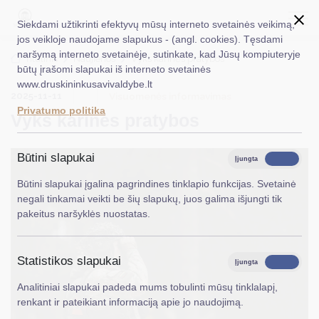
Siekdami užtikrinti efektyvų mūsų interneto svetainės veikimą,
jos veikloje naudojame slapukus - (angl. cookies). Tęsdami
naršymą interneto svetainėje, sutinkate, kad Jūsų kompiuteryje
EN
Ieškoti...
Titulinis
Naujienos
Vyks karinės pratybos
būtų įrašomi slapukai iš interneto svetainės
www.druskininkusavivaldybe.lt
Taryba
2025-11-11
Visuomenės informavimas
Privatumo politika
Vyks karinės pratybos
Meras
Administracija
Būtini slapukai
Įjungta
Išjungta
Veiklos sritys
Būtini slapukai įgalina pagrindines tinklapio funkcijas. Svetainė
negali tinkamai veikti be šių slapukų, juos galima išjungti tik
Teisinė informacija
pakeitus naršyklės nuostatas.
Struktūra ir kontaktinė informacija
Statistikos slapukai
Karjera
Įjungta
Išjungta
Analitiniai slapukai padeda mums tobulinti mūsų tinklalapį,
DUK
renkant ir pateikiant informaciją apie jo naudojimą.
PASLAUGOS