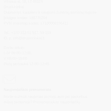
Vilniaus al. 18, LT-66119
Druskininkai
Duomenys kaupiami ir saugomi Juridinių asmenų registre
Įstaigos kodas: 188776264
PVM mokėtojo kodas: LT100008196411
Tel.: +370 313 51 517, 59 159
El. p.
info@druskininkai.lt
Darbo laikas:
I–IV 08:00–17:00,
V 08:00–15:00
Pietų pertrauka 12:00–12:45
Naujienlaiškio prenumerata
Norite sužinoti naujienas pirmieji, apie jas paskelbus
mūsų svetainėje? Prenumeruokite naujienlaiškį.