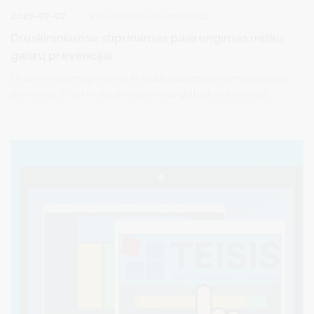
2026-07-02
Visuomenės informavimas
Druskininkuose stiprinamas pasirengimas miškų
gaisrų prevencijai
Druskininkuose stiprinamas institucijų pasirengimas miškų gaisrų
prevencijai. Druskininkų priešgaisrinėje gelbėjimo tarnyboje
surengtas pasitarimas, kuriame dalyvavo VĮ Valstybinių miškų
urėdijos atstovas N. Ruoška ir Druskininkų savivaldybės
administracijos patarėjas, parengties pareigūnas S. Matulevičius.
Susitikimo metu aptartos priemonės, padėsiančios efektyviau
užkirsti kelią miškų gaisrams ir užtikrinti sklandų institucijų
bendradarbiavimą padidėjusios gaisrų rizikos laikotarpiu.