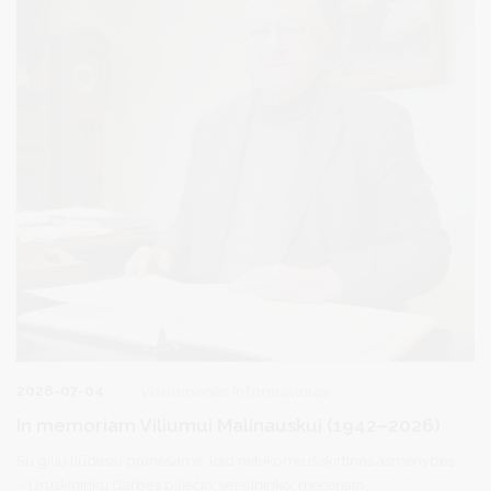
2026-07-04
Visuomenės informavimas
In memoriam Viliumui Malinauskui (1942–2026)
Su giliu liūdesiu pranešame, kad netekome išskirtinės asmenybės
– Druskininkų Garbės piliečio, verslininko, mecenato,