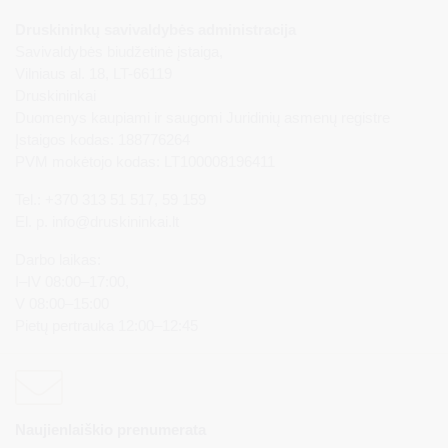
Druskininkų savivaldybės administracija
Savivaldybės biudžetinė įstaiga,
Vilniaus al. 18, LT-66119
Druskininkai
Duomenys kaupiami ir saugomi Juridinių asmenų registre
Įstaigos kodas: 188776264
PVM mokėtojo kodas: LT100008196411
Tel.: +370 313 51 517, 59 159
El. p.
info@druskininkai.lt
Darbo laikas:
I–IV 08:00–17:00,
V 08:00–15:00
Pietų pertrauka 12:00–12:45
Naujienlaiškio prenumerata