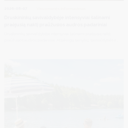
2026-08-07
Visuomenės informavimas
Druskininkų savivaldybėje intensyviai šalinami
praėjusią naktį praūžusios audros padariniai
Druskininkų savivaldybėje intensyviai šalinami praėjusią naktį
praūžusios audros padariniai. Atsakingų tarnybų, savivaldybės ir
seniūnijų specialistai, pasitelkę reikiamą techniką, šalina
nuvirtusius medžius, atlaisvina pravažiavimus ir praėjimus, tvarko
audros padarinius gyvenvietėse.