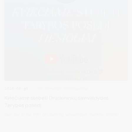
2026-06-30
Visuomenės informavimas
Kviečiame stebėti Druskininkų savivaldybės
Tarybos posėdį
Šiandien 10 val. vyks Druskininkų savivaldybės Tarybos posėdis.