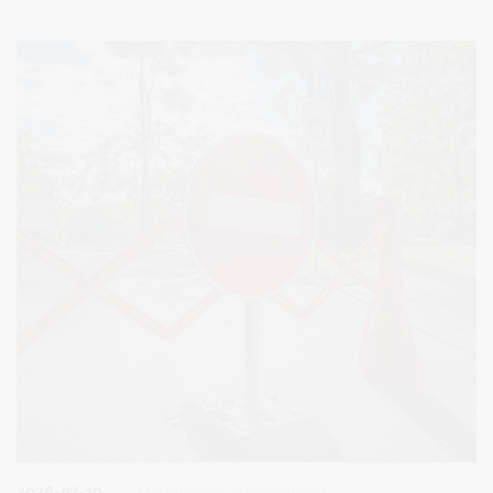
elektroninę sistemą TEISIS (https://www.teisis.lt) arba iš anksto
užsiregistravę tel. (0 313) 51517 / registracija.druskininkai.lt
2026-07-30
Visuomenės informavimas