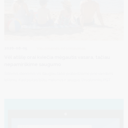
2026-08-05
Visuomenės informavimas
Vėl atšilę orai kviečia mėgautis vasara, tačiau
nepamirškime saugumo
Šiltomis dienomis vis daugiau laiko praleidžiame prie vandens
telkinių. Kad poilsis būtų malonus ir saugus, Druskininkų PGT
pareigūnai primena, kad svarbu nepamiršti kelių paprastų
taisyklių.