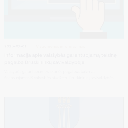
2026-07-01
Visuomenės informavimas
Informacija apie valstybės garantuojamą teisinę
pagalbą Druskininkų savivaldybėje
Valstybės garantuojamos teisinės pagalbos teikimas
finansuojamas iš valstybės biudžeto. Druskininkų savivaldybės
gyventojai gali kreiptis dėl pirminės teisinės pagalbos per
elektroninę sistemą TEISIS (https://www.teisis.lt) arba iš anksto
užsiregistravę tel. (0 313) 51517 / registracija.druskininkai.lt