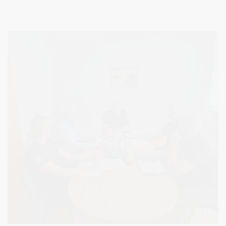
kolekcininko, muziejininko, Grūto parko įkūrėjo Viliumo
Malinausko.