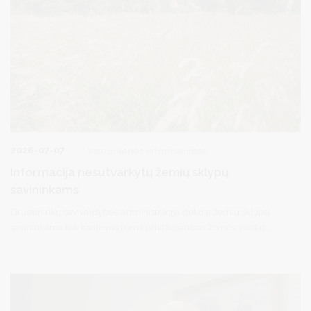
2026-07-07
Visuomenės informavimas
Informacija nesutvarkytų žemių sklypų
savininkams
Druskininkų savivaldybės administracija dėkoja žemių sklypų
savininkams tvarkantiems jiems priklausančias žemės valdas.
Atsižvelgiant į tai, kad kurortui itin svarbu estetinis aplinkos
vaizdas, siekiame užtikrinti, kad visos teritorijos, taip pat ir
privačios, esančios Druskininkuose ir kaimiškosiose savivaldybės
vietovėse atrodytų tvarkingai.