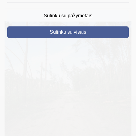
DRUSKININKAI
Sutinku su pažymėtais
SKELBIMAI
Sutinku su visais
TURIZMAS
VERSLAS
PROJEKTAI
ŠVIETIMAS
REGISTRACIJA
RENGINIAI