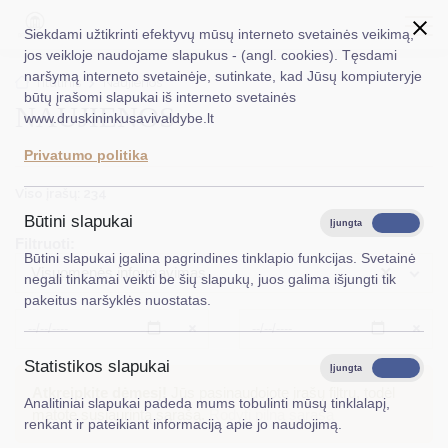
Siekdami užtikrinti efektyvų mūsų interneto svetainės veikimą,
jos veikloje naudojame slapukus - (angl. cookies). Tęsdami
naršymą interneto svetainėje, sutinkate, kad Jūsų kompiuteryje
EN
Ieškoti...
Titulinis
Naujienos
būtų įrašomi slapukai iš interneto svetainės
NAUJIENOS
www.druskininkusavivaldybe.lt
Taryba
Privatumo politika
Meras
Viso įrašų: 234
Administracija
Būtini slapukai
Įjungta
Išjungta
Filtruoti:
Veiklos sritys
Būtini slapukai įgalina pagrindines tinklapio funkcijas. Svetainė
×
Visuomenės informavimas
negali tinkamai veikti be šių slapukų, juos galima išjungti tik
Teisinė informacija
pakeitus naršyklės nuostatas.
Struktūra ir kontaktinė informacija
Išvalyti
Išvalyt
Statistikos slapukai
Karjera
Įjungta
Išjungta
Atkreipkite dėmesį!
Jūs pasinaudojote įrašų filtru, todėl
Analitiniai slapukai padeda mums tobulinti mūsų tinklalapį,
DUK
matote susiaurintą sąrašą.
Rodyti pilną sąrašą
renkant ir pateikiant informaciją apie jo naudojimą.
PASLAUGOS