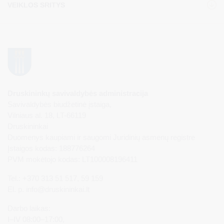
VEIKLOS SRITYS
Druskininkų savivaldybės administracija
Savivaldybės biudžetinė įstaiga,
Vilniaus al. 18, LT-66119
Druskininkai
Duomenys kaupiami ir saugomi Juridinių asmenų registre
Įstaigos kodas: 188776264
PVM mokėtojo kodas: LT100008196411
Tel.: +370 313 51 517, 59 159
El. p.
info@druskininkai.lt
Darbo laikas:
I–IV 08:00–17:00,