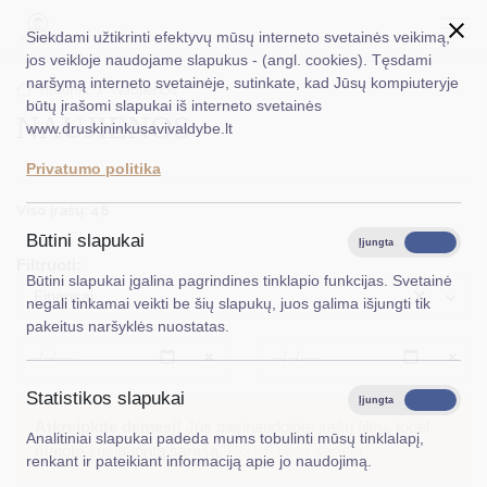
Siekdami užtikrinti efektyvų mūsų interneto svetainės veikimą,
jos veikloje naudojame slapukus - (angl. cookies). Tęsdami
naršymą interneto svetainėje, sutinkate, kad Jūsų kompiuteryje
EN
Ieškoti...
Titulinis
Naujienos
būtų įrašomi slapukai iš interneto svetainės
NAUJIENOS
www.druskininkusavivaldybe.lt
Taryba
Privatumo politika
Meras
Viso įrašų: 48
Administracija
Būtini slapukai
Įjungta
Išjungta
Filtruoti:
Veiklos sritys
Būtini slapukai įgalina pagrindines tinklapio funkcijas. Svetainė
×
Finansai
negali tinkamai veikti be šių slapukų, juos galima išjungti tik
Teisinė informacija
pakeitus naršyklės nuostatas.
Struktūra ir kontaktinė informacija
Išvalyti
Išvalyt
Statistikos slapukai
Karjera
Įjungta
Išjungta
Atkreipkite dėmesį!
Jūs pasinaudojote įrašų filtru, todėl
Analitiniai slapukai padeda mums tobulinti mūsų tinklalapį,
DUK
matote susiaurintą sąrašą.
Rodyti pilną sąrašą
renkant ir pateikiant informaciją apie jo naudojimą.
PASLAUGOS