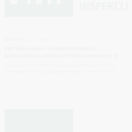
2025-01-14
Finansai
VMI: Deklaruoti ir sumokėti mokestį už
komercinio naudojimo NT reikia iki vasario 17 d.
Kauno apskrities valstybinė mokesčių inspekcija (Kauno AVMI)
informuoja, kad Alytaus apskrities įmonės ir gyventojai, turintys
komercinės paskirties nekilnojamąjį turtą (NT), komercinio NT
mokestį už 2024 m. turi deklaruoti per Elektroninio deklaravimo
sistemą (EDS) ir mokestį sumokėti iki vasario 17 d.