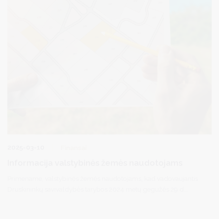
2025-03-10
Finansai
Informacija valstybinės žemės naudotojams
Primename, valstybinės žemės naudotojams, kad vadovaujantis
Druskininkų savivaldybės tarybos 2024 metų gegužės 29 d.
sprendimu Nr. T1-77 „ Dėl žemės nuomos mokesčio už valstybinę
žemę tarifų nustatyto“ 2025 m. žemės sklypų naudotojams,