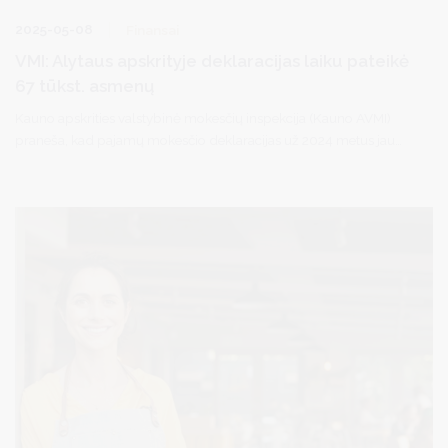
2025-05-08
Finansai
VMI: Alytaus apskrityje deklaracijas laiku pateikė
67 tūkst. asmenų
Kauno apskrities valstybinė mokesčių inspekcija (Kauno AVMI)
praneša, kad pajamų mokesčio deklaracijas už 2024 metus jau
pateikė maždaug 67 tūkst. Alytaus apskrities gyventojų. Gyventojų
pajamų mokesčio (GPM) permokas susigrąžins 36,8 tūkst.
gyventojų, permokų bendra suma siekia beveik 15,3 mln. Eur. Tuo
tarpu 21 tūkst. gyventojų į valstybės biudžetą turės sumokėti 10,7
mln. Eur.