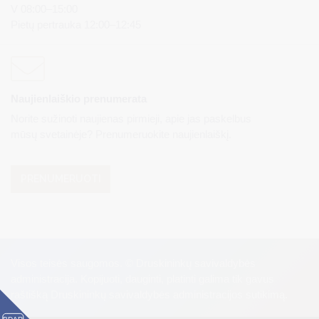
V 08:00–15:00
Pietų pertrauka 12:00–12:45
Naujienlaiškio prenumerata
Norite sužinoti naujienas pirmieji, apie jas paskelbus
mūsų svetainėje? Prenumeruokite naujienlaiškį.
PRENUMERUOTI
Visos teisės saugomos. © Druskininkų savivaldybės
administracija. Kopijuoti, dauginti, platinti galima tik gavus
raštišką Druskininkų savivaldybės administracijos sutikimą.