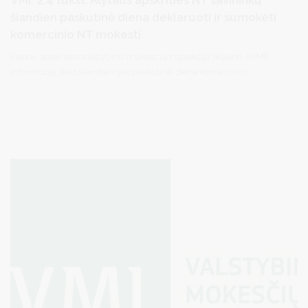
šiandien paskutinė diena deklaruoti ir sumokėti
komercinio NT mokestį
Kauno apskrities valstybinė mokesčių inspekcija (Kauno AVMI)
informuoja, kad šiandien yra paskutinė diena komercinio
nekilnojamojo turto (NT) savininkams deklaruoti bei sumokėti
komercinio NT mokestį už 2024 m. Apie 1,9 tūkst. Alytaus
apskrities gyventojų ir įmonių jau deklaravo beveik 2,5 mln. eurų.