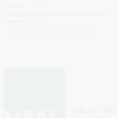
2025-03-31
Finansai
VMI: Nepagrįstas lengvatos taikymas verslininkui
kainavo 45 tūkst. Eur.
Valstybinė mokesčių inspekcija (VMI) siekia ne tik išaiškinti
pažeidimus, bet ir padėti gyventojams geriau suprasti jų
mokestines pareigas.