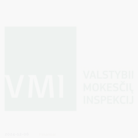
jau deklaravo beveik 3 tūkst. Kauno apskrities gyventojų. Kauno
apskrityje, preliminariais duomenimis tai padaryti dar turi apie 2
tūkst. gyventojų.
2024-12-06
Finansai