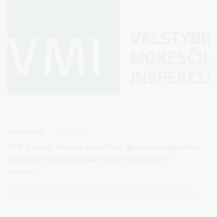
2024-12-16
Finansai
VMI: 2 tūkst. Kauno apskrities gyventojų šiandien
paskutinė diena deklaruoti ir sumokėti NT
mokestį
Kauno apskrities valstybinė mokesčių inspekcija (Kauno AVMI)
primena, kad šiandien yra paskutinė diena deklaruoti ir sumokėti
nekilnojamojo turto (NT) mokestį. NT mokestį – apie 1,4 mln. eurų,