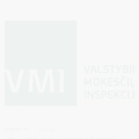
nesudariusiems nuomos sutarties, bus taikomas padidintas
valstybinės žemės nuomos mokesčio tarifas -
4 proc. žemės
vertės,
neišskiriant žemės naudojimo paskirties.
2025-02-17
Finansai
VMI: 2,4 tūkst. Alytaus apskrities NT savininkų