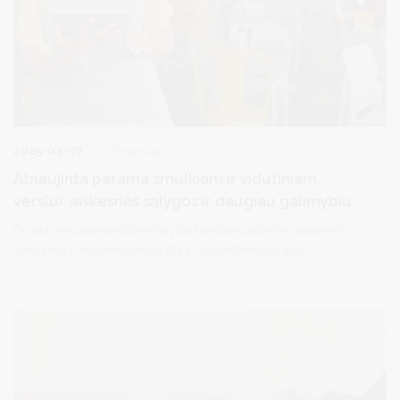
2025-04-07
Finansai
Atnaujinta parama smulkiam ir vidutiniam
verslui: aiškesnės sąlygos ir daugiau galimybių
Druskininkų savivaldybės taryba šiandien patvirtino paramos
smulkiojo ir vidutinio verslo (SVV) subjektams aprašo
atnaujinimus – nuo šiol aprašas dar labiau atliepia šiuolaikinio
verslo poreikius.