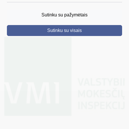
DRUSKININKAI
Sutinku su pažymėtais
SKELBIMAI
Sutinku su visais
TURIZMAS
VERSLAS
PROJEKTAI
ŠVIETIMAS
REGISTRACIJA
RENGINIAI