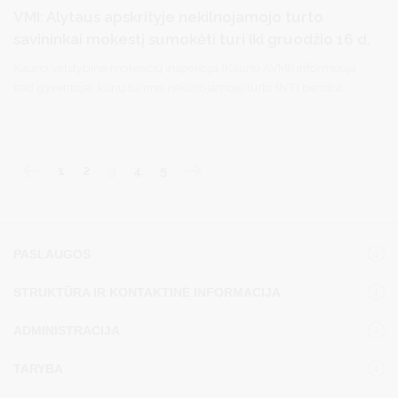
VMI: Alytaus apskrityje nekilnojamojo turto
savininkai mokestį sumokėti turi iki gruodžio 16 d.
Kauno valstybinė mokesčių inspekcija (Kauno AVMI) informuoja,
kad gyventojai, kurių turimo nekilnojamojo turto (NT) bendra
mokestinė vertė viršija 150 tūkst. eurų – NT mokesčio deklaracijas
savarankiškai užpildyti bei mokestį už 2024 metus sumokėti turi
iki gruodžio 16 d.
1
2
3
4
5
PASLAUGOS
STRUKTŪRA IR KONTAKTINĖ INFORMACIJA
ADMINISTRACIJA
TARYBA