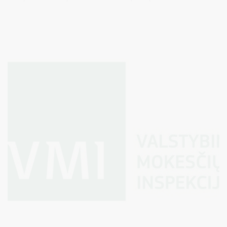
galioja nuo 2025-04-01 iki 2025-06-30 (arba tol, kol bus
panaudotos visos Kvietime numatytos lėšos).