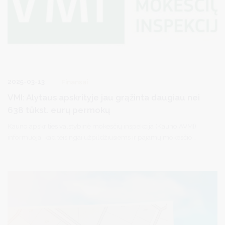
2025-03-13
Finansai
VMI: Alytaus apskrityje jau grąžinta daugiau nei
638 tūkst. eurų permokų
Kauno apskrities valstybinė mokesčių inspekcija (Kauno AVMI)
informuoja, kad teisingai užpildžiusiems ir pajamų mokesčio
deklaracijas pateikusiems gyventojams, kovo 12 d. pradedama
grąžinti gyventojų pajamų mokesčio (GPM) permokas. Naujausiais
duomenimis, Alytaus apskrityje 1,3 tūkst. gyventojų jau grąžinta
daugiau nei 638 tūkst. eurų permokų.