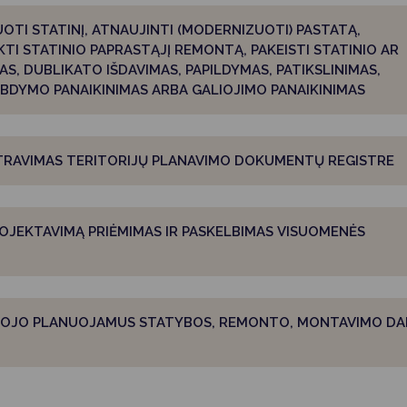
Vartotojų teisių apsauga
OTI STATINĮ, ATNAUJINTI (MODERNIZUOTI) PASTATĄ,
Pranešėjų apsauga
KTI STATINIO PAPRASTĄJĮ REMONTĄ, PAKEISTI STATINIO AR
MAS, DUBLIKATO IŠDAVIMAS, PAPILDYMAS, PATIKSLINIMAS,
Asmens duomenų apsauga
BDYMO PANAIKINIMAS ARBA GALIOJIMO PANAIKINIMAS
TRAVIMAS TERITORIJŲ PLANAVIMO DOKUMENTŲ REGISTRE
OJEKTAVIMĄ PRIĖMIMAS IR PASKELBIMAS VISUOMENĖS
YTOJO PLANUOJAMUS STATYBOS, REMONTO, MONTAVIMO D