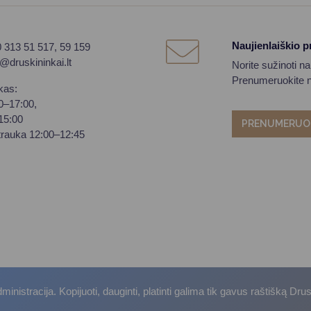
Naujienlaiškio 
0 313 51 517, 59 159
o@druskininkai.lt
Norite sužinoti n
Prenumeruokite na
kas:
00–17:00,
–15:00
PRENUMERUO
trauka 12:00–12:45
istracija. Kopijuoti, dauginti, platinti galima tik gavus raštišką Dru