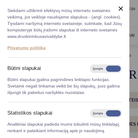
Taryba
Meras
Administracija
Siekdami užtikrinti efektyvų mūsų interneto svetainės
Karjera
DUK
veikimą, jos veikloje naudojame slapukus - (angl. cookies).
Registruokitės priėmi
Administracin
Tęsdami naršymą interneto svetainėje, sutinkate, kad Jūsų
kompiuteryje būtų įrašomi slapukai iš interneto svetainės
Darbotvarkė
Savivaldybės 
PASLAUGOS
DRUSKININKAI
www.druskininkusavivaldybe.lt
vadovai
Kontaktai
Privatumo politika
Planavimo do
Titulinis
Paslaugos
Namo statyba ir žemėtvarka
Vicemerai
Korupcijos pre
Būtini slapukai
Įjungta
Išjungta
NAMO STATYBA I
Mero patarėja
Viešieji pirkim
Būtini slapukai įgalina pagrindines tinklapio funkcijas.
Svetainė negali tinkamai veikti be šių slapukų, juos galima
Lygios galim
išjungti tik pakeitus naršyklės nuostatas.
DRUSKININKŲ SAVIVALDYBĖS PATIKĖJIMO TE
Savivaldybės
projektai
Statistikos slapukai
Įjungta
Išjungta
Finansų valdym
PAGRINDINĖS ŽEMĖS NAUDOJIMO PASKIRTIES I
Analitiniai slapukai padeda mums tobulinti mūsų tinklalapį,
renkant ir pateikiant informaciją apie jo naudojimą.
Organizacinė 