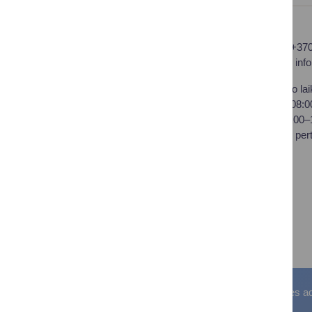
Druskininkų savivaldybės
Tel.: +37
administracija
El. p.
inf
Savivaldybės biudžetinė
Darbo lai
įstaiga,
I–IV 08:
Vilniaus al. 18, LT-66119
V 08:00
Druskininkai
Pietų per
Duomenys kaupiami ir
saugomi Juridinių asmenų
registre
Įstaigos kodas: 188776264
PVM mokėtojo kodas:
LT100008196411
Visos teisės saugomos. © Druskininkų savivaldybės admin