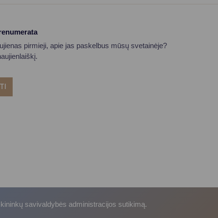
prenumerata
aujienas pirmieji, apie jas paskelbus mūsų svetainėje?
ujienlaiškį.
TI
skininkų savivaldybės administracijos sutikimą.