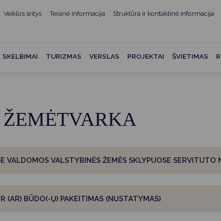
Veiklos sritys
Teisinė informacija
Struktūra ir kontaktinė informacija
mui
ė informacija
Teisės aktai
Struktūra ir kontaktinė
informacija
administracijos
Norminiai teisės aktai
SKELBIMAI
TURIZMAS
VERSLAS
PROJEKTAI
ŠVIETIMAS
R
Asmenų aptarnavimas
Teisės aktų projektai
kumentai
Konsultavimasis su
Mero potvarkiai
visuomene
vencija
R ŽEMĖTVARKA
Tyrimai ir analizės
Savivaldybės įstaigos
ai
Valstybės garantuojama
Darbo grupės ir komisijos
ybės
teisinė pagalba
Seniūnijos
ISE VALDOMOS VALSTYBINĖS ŽEMĖS SKLYPUOSE SERVITUTO
 remiami
Teisės aktų pažeidimai
Nuorodos
Galiojančio teisinio
as ir apskaita
reguliavimo poveikio ex post
R (AR) BŪDO(-Ų) PAKEITIMAS (NUSTATYMAS)
vertinimas
struktūra