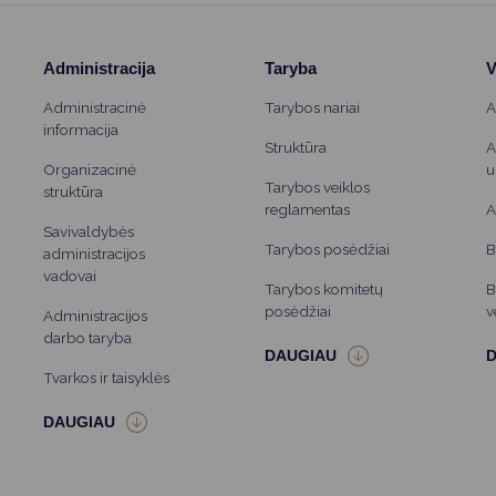
Administracija
Taryba
V
Administracinė
Tarybos nariai
A
informacija
Struktūra
A
Organizacinė
u
Tarybos veiklos
struktūra
reglamentas
A
Savivaldybės
Tarybos posėdžiai
B
administracijos
vadovai
Tarybos komitetų
B
posėdžiai
v
Administracijos
darbo taryba
Tvarkos ir taisyklės