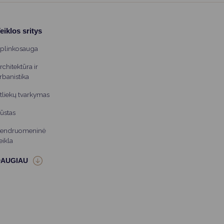
eiklos sritys
plinkosauga
rchitektūra ir
rbanistika
tliekų tvarkymas
ūstas
endruomeninė
eikla