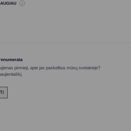
prenumerata
aujienas pirmieji, apie jas paskelbus mūsų svetainėje?
ujienlaiškį.
TI