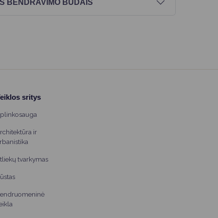
AIS BENDRAVIMO BŪDAIS
eiklos sritys
plinkosauga
rchitektūra ir
rbanistika
tliekų tvarkymas
ūstas
endruomeninė
eikla