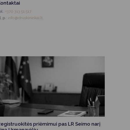
ontaktai
el.:
+370 313 51 517
l. p.:
info@druskininkai.lt
egistruokitės priėmimui pas LR Seimo narį
iną Urmanavičių