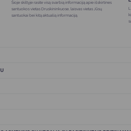
Šioje skiltyje rasite visą svarbią informaciją apie išskirtines
L
santuokos vietas Druskininkuose, laisvas vietas Jūsų
k
santuokai bei kitą aktualią informaciją.
s
PU