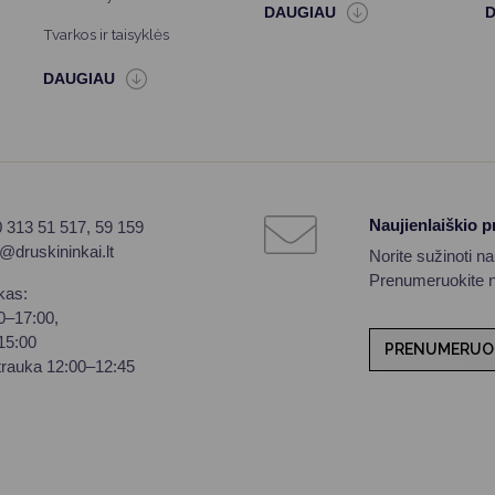
Tvarkos ir taisyklės
Naujienlaiškio 
0 313 51 517, 59 159
o@druskininkai.lt
Norite sužinoti n
Prenumeruokite na
kas:
00–17:00,
–15:00
PRENUMERUO
trauka 12:00–12:45