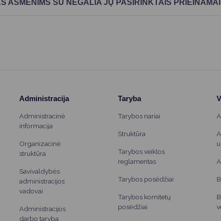
AS ASMENIMS SU NEGALIA JŲ PASIRINKTAIS PRIEINAM
Administracija
Taryba
V
Administracinė
Tarybos nariai
A
informacija
Struktūra
A
Organizacinė
u
Tarybos veiklos
struktūra
reglamentas
A
Savivaldybės
Tarybos posėdžiai
B
administracijos
vadovai
Tarybos komitetų
B
posėdžiai
v
Administracijos
darbo taryba