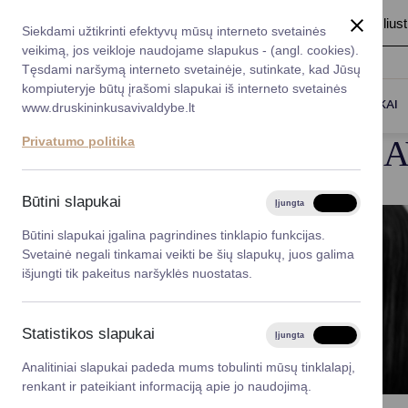
A
Šriftas:
A
A
Fonas:
Baltas
Juoda
Ilius
Taryba
Meras
Administracija
Siekdami užtikrinti efektyvų mūsų interneto svetainės
Karjera
DUK
veikimą, jos veikloje naudojame slapukus - (angl. cookies).
*}
Registruokitės priėmi
Administracin
Tęsdami naršymą interneto svetainėje, sutinkate, kad Jūsų
kompiuteryje būtų įrašomi slapukai iš interneto svetainės
Titulinis
Struktūra ir kontaktinė informacija
Asmenų
Darbotvarkė
Savivaldybės 
PASLAUGOS
DRUSKININKAI
www.druskininkusavivaldybe.lt
vadovai
Kontaktai
ASMENŲ APTARNA
Privatumo politika
Planavimo do
Vicemerai
Korupcijos pre
Būtini slapukai
Įjungta
Išjungta
Mero patarėja
Viešieji pirkim
Būtini slapukai įgalina pagrindines tinklapio funkcijas.
Svetainė negali tinkamai veikti be šių slapukų, juos galima
Lygios galim
išjungti tik pakeitus naršyklės nuostatas.
Savivaldybės
projektai
Statistikos slapukai
Įjungta
Išjungta
Finansų valdym
Analitiniai slapukai padeda mums tobulinti mūsų tinklalapį,
renkant ir pateikiant informaciją apie jo naudojimą.
Organizacinė 