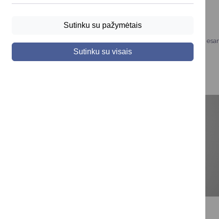
Išankstinė registracija konsultacijoms
Kviečiame lengvai ir greitai užsiregistruoti išankstinei
Sutinku su pažymėtais
konsultacijai Jums rūpima tema pas Savivaldybės
specialistus patogiu laiku atvykstant į Savivaldybę arba esa
poreikiui nuotoliniu būdu.
Sutinku su visais
Įvertink užsakytą paslaugą