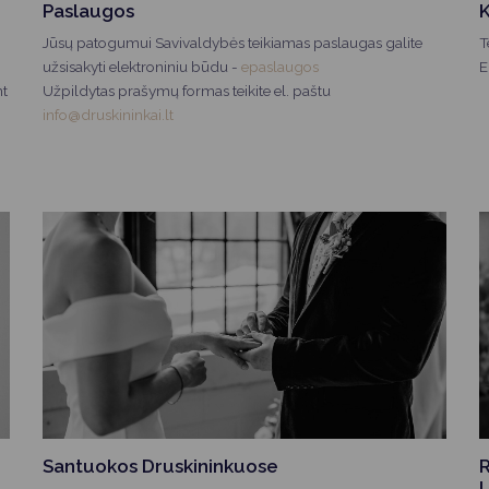
Vartotojų teisių apsauga
Paslaugos
K
Jūsų patogumui Savivaldybės teikiamas paslaugas galite
T
Pranešėjų apsauga
užsisakyti elektroniniu būdu -
epaslaugos
E
Asmens duomenų apsauga
nt
Užpildytas prašymų formas teikite el. paštu
info@druskininkai.lt
Santuokos Druskininkuose
R
L