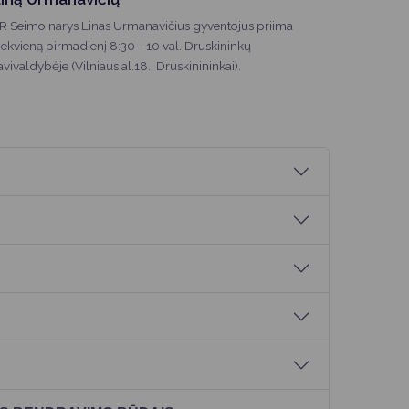
R Seimo narys Linas Urmanavičius gyventojus priima
iekvieną pirmadienį 8:30 - 10 val. Druskininkų
avivaldybėje (Vilniaus al.18., Druskinininkai).