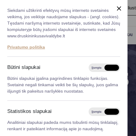
A
Šriftas:
A
A
Fonas:
Baltas
Juoda
Ilius
Taryba
Meras
Administracija
Siekdami užtikrinti efektyvų mūsų interneto svetainės
Karjera
DUK
veikimą, jos veikloje naudojame slapukus - (angl. cookies).
*}
Registruokitės priėmi
Administracin
Tęsdami naršymą interneto svetainėje, sutinkate, kad Jūsų
kompiuteryje būtų įrašomi slapukai iš interneto svetainės
Darbotvarkė
Savivaldybės 
PASLAUGOS
DRUSKININKAI
www.druskininkusavivaldybe.lt
vadovai
Kontaktai
Privatumo politika
Planavimo do
Vicemerai
Korupcijos pre
Būtini slapukai
Įjungta
Išjungta
Mero patarėja
ŠVIETIMAS
Viešieji pirkim
Būtini slapukai įgalina pagrindines tinklapio funkcijas.
Svetainė negali tinkamai veikti be šių slapukų, juos galima
Lygios galim
išjungti tik pakeitus naršyklės nuostatas.
Savivaldybės
projektai
Statistikos slapukai
Įjungta
Išjungta
Finansų valdym
Analitiniai slapukai padeda mums tobulinti mūsų tinklalapį,
renkant ir pateikiant informaciją apie jo naudojimą.
Organizacinė 