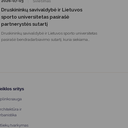
2026-07-03
Švietimas
Druskininkų savivaldybė ir Lietuvos
sporto universitetas pasirašė
partnerystės sutartį
Druskininkų savivaldybė ir Lietuvos sporto universitetas
pasirašė bendradarbiavimo sutartį, kuria siekiama
stiprinti partnerystę mokslo, sveikatinimo, specialistų
rengimo ir inovacijų srityse. Bendradarbiavimas leis dar
glaudžiau susieti akademines žinias su Druskininkuose
sukaupta sveikatinimo praktika bei prisidės prie kurorto,
kaip sveikatinimo ir ilgaamžiškumo centro, plėtros.
eiklos sritys
plinkosauga
rchitektūra ir
rbanistika
tliekų tvarkymas