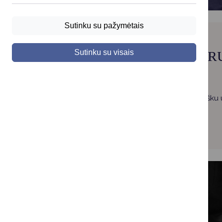
Sutinku su pažymėtais
Sutinku su visais
DR
Sukurti visapusišku