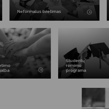
Neformalus švietimas
Studentų
etimo
rėmimo
galba
programa