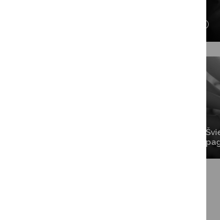
Ugdymo įstaigos
Švietimo būklė ir
Švi
pažanga
pa