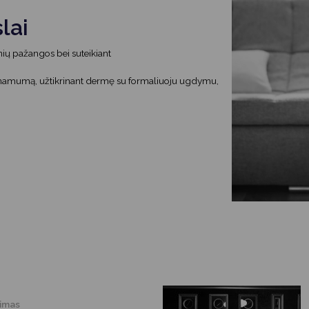
lai
ių pažangos bei suteikiant
einamumą, užtikrinant dermę su formaliuoju ugdymu,
timas