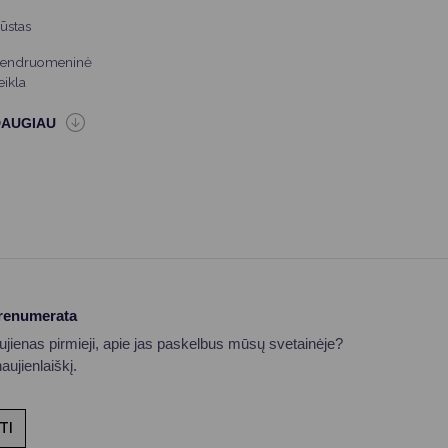
ūstas
endruomeninė
eikla
prenumerata
aujienas pirmieji, apie jas paskelbus mūsų svetainėje?
ujienlaiškį.
TI