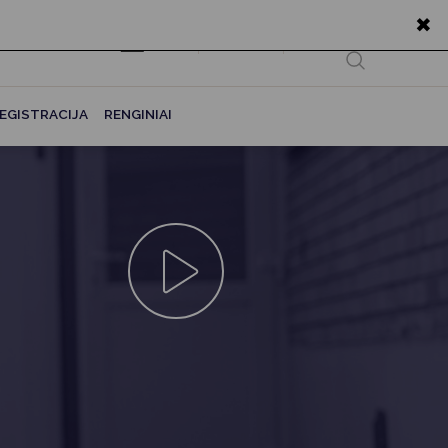
✖
EN
Ieškoti...
EGISTRACIJA
RENGINIAI