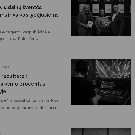
vių dainų šventės
s ir vaikus lydėjusiems
ėje pagerbti Respublikinėje
e „Laiku. Ratu. Kartu“
 druskininkiečius rengę
ntėje juos lydėję mokytojai ir
ecialistai. Savivaldybės meras
merė D. Brown padėkojo jiems už
timas
rybę, atsidavimą ir indėlį
 rezultatai:
i garsinant Druskininkų vardą
šlaikymo procentas
yje
entūra paskelbė lietuvių kalbos
o brandos egzamino išplėstinio ir
ematikos valstybinio brandos
 bendrojo kursų pagrindinės
ndos egzaminų rezultatus.