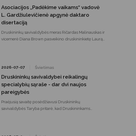
Asociacijos „Padėkime vaikams“ vadovė
L. Gardžiulevičienė apgynė daktaro
disertaciją
Druskininkų savivaldybės meras Ričardas Malinauskas ir
vicemerė Diana Brown pasveikino druskininkietę Laurą
Gardžiulevičienę, Mykolo Romerio universitete (MRU)
apgynusią socialinių mokslų daktarės disertaciją.
2026-07-07
Švietimas
Druskininkų savivaldybei reikalingų
specialybių sąraše - dar dvi naujos
pareigybės
Praėjusią savaitę posėdžiavusi Druskininkų
savivaldybės Taryba pritarė, kad Druskininkams
reikalingų profesijų sąrašą papildytų dar dvi
pareigybės: muzikos technologas (garsistas) ir renginių
techninio aptarnavimo darbuotojas
(technikas/apšvietėjas).