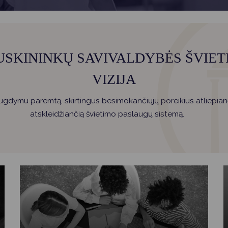
Vartotojų teisių apsauga
Pranešėjų apsauga
Asmens duomenų apsauga
USKININKŲ SAVIVALDYBĖS ŠVIET
VIZIJA
 ugdymu paremtą, skirtingus besimokančiųjų poreikius atliepianč
atskleidžiančią švietimo paslaugų sistemą.