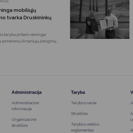
timas
ninga mobiliųjų
mo tvarka Druskininkų
s taryba pritarė vieningai
tų asmeninių išmaniųjų įrenginių
se savivaldybės bendrojo
 rugsėjo 1 d.
Administracija
Taryba
V
Administracinė
Tarybos nariai
A
informacija
Struktūra
A
Organizacinė
u
Tarybos veiklos
struktūra
reglamentas
A