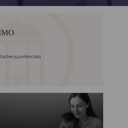
IMO
ią bei jų potencialą