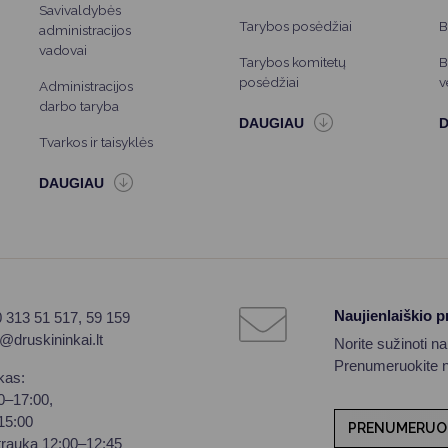
Savivaldybės
Tarybos posėdžiai
B
administracijos
vadovai
Tarybos komitetų
B
posėdžiai
v
Administracijos
darbo taryba
Tvarkos ir taisyklės
Naujienlaiškio 
0 313 51 517, 59 159
o@druskininkai.lt
Norite sužinoti n
Prenumeruokite na
kas:
00–17:00,
–15:00
PRENUMERUO
trauka 12:00–12:45