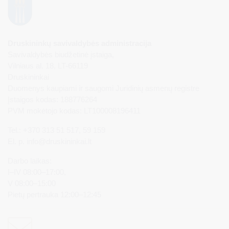
Druskininkų savivaldybės administracija
Savivaldybės biudžetinė įstaiga,
Vilniaus al. 18, LT-66119
Druskininkai
Duomenys kaupiami ir saugomi Juridinių asmenų registre
Įstaigos kodas: 188776264
PVM mokėtojo kodas: LT100008196411
Tel.: +370 313 51 517, 59 159
El. p.
info@druskininkai.lt
Darbo laikas:
I–IV 08:00–17:00,
V 08:00–15:00
Pietų pertrauka 12:00–12:45