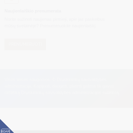
Naujienlaiškio prenumerata
Norite sužinoti naujienas pirmieji, apie jas paskelbus
mūsų svetainėje? Prenumeruokite naujienlaiškį.
PRENUMERUOTI
Visos teisės saugomos. © Druskininkų savivaldybės
administracija. Kopijuoti, dauginti, platinti galima tik gavus
raštišką Druskininkų savivaldybės administracijos sutikimą.
BDAR