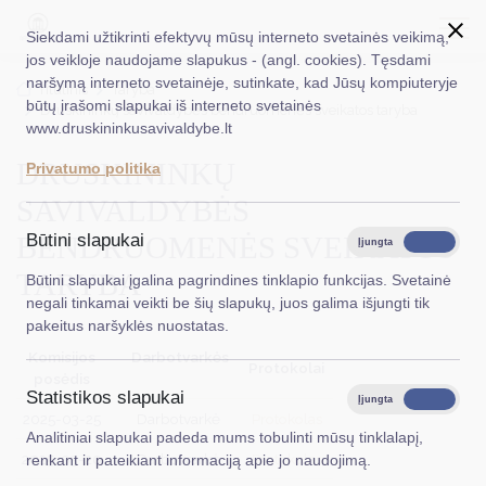
Siekdami užtikrinti efektyvų mūsų interneto svetainės veikimą,
jos veikloje naudojame slapukus - (angl. cookies). Tęsdami
naršymą interneto svetainėje, sutinkate, kad Jūsų kompiuteryje
EN
Ieškoti...
Titulinis
Taryba
būtų įrašomi slapukai iš interneto svetainės
Druskininkų savivaldybės bendruomenės sveikatos taryba
www.druskininkusavivaldybe.lt
Taryba
DRUSKININKŲ
Privatumo politika
Meras
SAVIVALDYBĖS
Administracija
BENDRUOMENĖS SVEIKATOS
Būtini slapukai
Įjungta
Išjungta
Veiklos sritys
TARYBA
Būtini slapukai įgalina pagrindines tinklapio funkcijas. Svetainė
negali tinkamai veikti be šių slapukų, juos galima išjungti tik
Teisinė informacija
pakeitus naršyklės nuostatas.
Struktūra ir kontaktinė informacija
Komisijos
Darbotvarkės
Protokolai
posėdis
Statistikos slapukai
Karjera
Įjungta
Išjungta
2025-03-25
Darbotvarkė
Protokolas
Analitiniai slapukai padeda mums tobulinti mūsų tinklalapį,
DUK
2025-03-20
Darbotvarkė
Protokolas
renkant ir pateikiant informaciją apie jo naudojimą.
PASLAUGOS