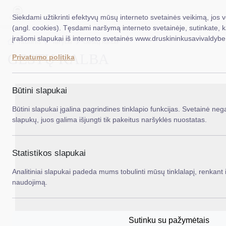
Siekdami užtikrinti efektyvų mūsų interneto svetainės veikimą, jos 
(angl. cookies). Tęsdami naršymą interneto svetainėje, sutinkate, 
įrašomi slapukai iš interneto svetainės www.druskininkusavivaldybe.
EN
Ieš
Titulinis
Taryba
Gestų kalba
GESTŲ KALBA
Privatumo politika
Taryba
Meras
Būtini slapukai
Administracija
Būtini slapukai įgalina pagrindines tinklapio funkcijas. Svetainė nega
slapukų, juos galima išjungti tik pakeitus naršyklės nuostatas.
Veiklos sritys
Teisinė informacija
Statistikos slapukai
Struktūra ir kontaktinė informacija
Analitiniai slapukai padeda mums tobulinti mūsų tinklalapį, renkant i
naudojimą.
Karjera
DUK
Sutinku su pažymėtais
PASLAUGOS