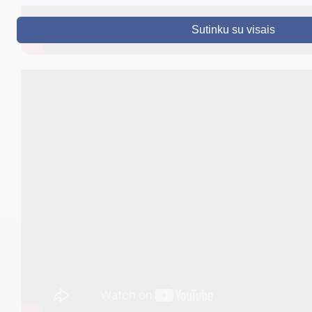
DRUSKININKAI
Sutinku su visais
SKELBIMAI
TURIZMAS
VERSLAS
PROJEKTAI
ŠVIETIMAS
REGISTRACIJA
RENGINIAI