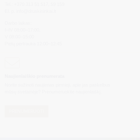
Tel.: +370 313 51 517, 59 159
El. p.
info@druskininkai.lt
Darbo laikas:
I–IV 08:00–17:00,
V 08:00–15:00
Pietų pertrauka 12:00–12:45
Naujienlaiškio prenumerata
Norite sužinoti naujienas pirmieji, apie jas paskelbus
mūsų svetainėje? Prenumeruokite naujienlaiškį.
PRENUMERUOTI