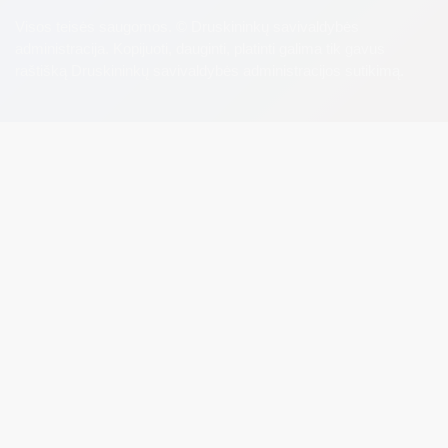
Visos teisės saugomos. © Druskininkų savivaldybės
administracija. Kopijuoti, dauginti, platinti galima tik gavus
raštišką Druskininkų savivaldybės administracijos sutikimą.