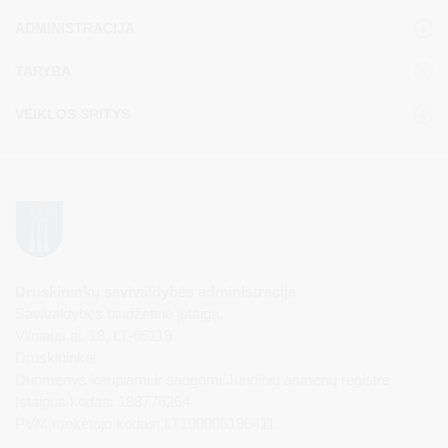
ADMINISTRACIJA
TARYBA
VEIKLOS SRITYS
Druskininkų savivaldybės administracija
Savivaldybės biudžetinė įstaiga,
Vilniaus al. 18, LT-66119
Druskininkai
Duomenys kaupiami ir saugomi Juridinių asmenų registre
Įstaigos kodas: 188776264
PVM mokėtojo kodas: LT100008196411