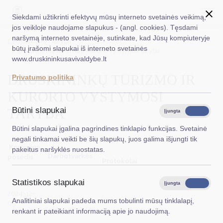
Siekdami užtikrinti efektyvų mūsų interneto svetainės veikimą,
jos veikloje naudojame slapukus - (angl. cookies). Tęsdami
naršymą interneto svetainėje, sutinkate, kad Jūsų kompiuteryje
EN
Ieškoti...
Titulinis
Taryba
būtų įrašomi slapukai iš interneto svetainės
Druskininkų turizmo ir kurorto vystymosi taryba
www.druskininkusavivaldybe.lt
Taryba
DRUSKININKŲ TURIZMO IR
Privatumo politika
Meras
KURORTO VYSTYMOSI
Administracija
TARYBA
Būtini slapukai
Įjungta
Išjungta
Veiklos sritys
Būtini slapukai įgalina pagrindines tinklapio funkcijas. Svetainė
negali tinkamai veikti be šių slapukų, juos galima išjungti tik
Teisinė informacija
Komisijos
pakeitus naršyklės nuostatas.
Darbotvarkės
posėdis
Protokolai
Struktūra ir kontaktinė informacija
Statistikos slapukai
Karjera
Įjungta
Išjungta
2024-12-
Darbotvarkė
Protokolas
Analitiniai slapukai padeda mums tobulinti mūsų tinklalapį,
DUK
05
renkant ir pateikiant informaciją apie jo naudojimą.
PASLAUGOS