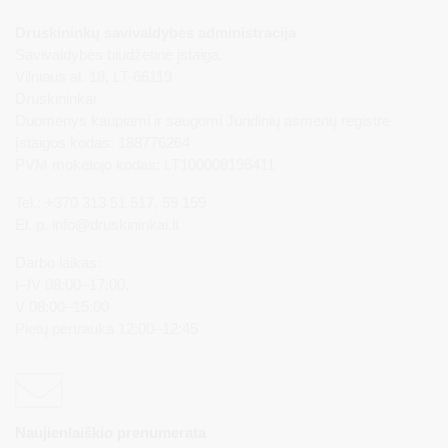
Druskininkų savivaldybės administracija
Savivaldybės biudžetinė įstaiga,
Vilniaus al. 18, LT-66119
Druskininkai
Duomenys kaupiami ir saugomi Juridinių asmenų registre
Įstaigos kodas: 188776264
PVM mokėtojo kodas: LT100008196411
Tel.: +370 313 51 517, 59 159
El. p.
info@druskininkai.lt
Darbo laikas:
I–IV 08:00–17:00,
V 08:00–15:00
Pietų pertrauka 12:00–12:45
Naujienlaiškio prenumerata