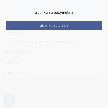
DRUSKININKAI
Sutinku su pažymėtais
SKELBIMAI
Sutinku su visais
TURIZMAS
PASLAUGOS
VERSLAS
STRUKTŪRA IR KONTAKTINĖ INFORMACIJA
PROJEKTAI
ADMINISTRACIJA
ŠVIETIMAS
TARYBA
REGISTRACIJA
VEIKLOS SRITYS
RENGINIAI