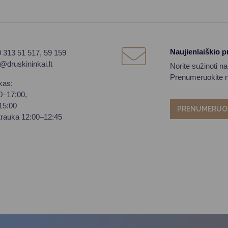
Naujienlaiškio 
0 313 51 517, 59 159
o@druskininkai.lt
Norite sužinoti n
Prenumeruokite na
kas:
00–17:00,
–15:00
PRENUMERUO
trauka 12:00–12:45