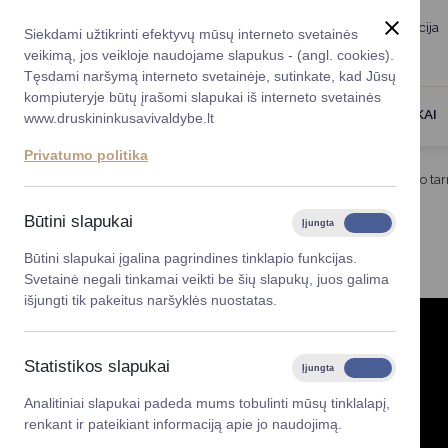
Taryba
Meras
Administracija
Siekdami užtikrinti efektyvų mūsų interneto svetainės
Karjera
DUK
veikimą, jos veikloje naudojame slapukus - (angl. cookies).
Registruokitės priėmi
Administracin
Tęsdami naršymą interneto svetainėje, sutinkate, kad Jūsų
kompiuteryje būtų įrašomi slapukai iš interneto svetainės
Darbotvarkė
Savivaldybės 
PASLAUGOS
DRUSKININKAI
www.druskininkusavivaldybe.lt
vadovai
Kontaktai
Privatumo politika
Planavimo do
Titulinis
Taryba
Savivaldybės kontrolės ir audito ta
Vicemerai
Korupcijos pre
Būtini slapukai
Įjungta
Išjungta
GESTŲ KALBA
Mero patarėja
Viešieji pirkim
Būtini slapukai įgalina pagrindines tinklapio funkcijas.
Svetainė negali tinkamai veikti be šių slapukų, juos galima
Lygios galim
išjungti tik pakeitus naršyklės nuostatas.
Savivaldybės
projektai
Statistikos slapukai
Įjungta
Išjungta
Finansų valdym
Analitiniai slapukai padeda mums tobulinti mūsų tinklalapį,
renkant ir pateikiant informaciją apie jo naudojimą.
Organizacinė 