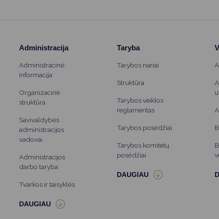
Administracija
Taryba
V
Administracinė
Tarybos nariai
A
informacija
Struktūra
A
Organizacinė
u
Tarybos veiklos
struktūra
reglamentas
A
Savivaldybės
Tarybos posėdžiai
B
administracijos
vadovai
Tarybos komitetų
B
posėdžiai
v
Administracijos
darbo taryba
Tvarkos ir taisyklės