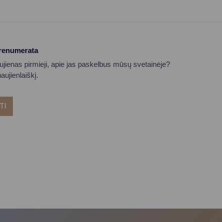
prenumerata
aujienas pirmieji, apie jas paskelbus mūsų svetainėje?
ujienlaiškį.
TI