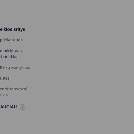
eiklos sritys
plinkosauga
rchitektūra ir
rbanistika
tliekų tvarkymas
ūstas
endruomeninė
eikla