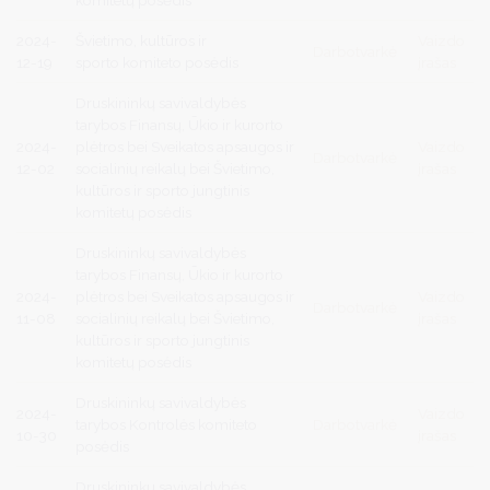
2024-
Švietimo, kultūros ir
Vaizdo
Darbotvarkė
12-19
sporto komiteto posėdis
įrašas
Druskininkų savivaldybės
tarybos Finansų, Ūkio ir kurorto
2024-
plėtros bei Sveikatos apsaugos ir
Vaizdo
Darbotvarkė
12-02
socialinių reikalų bei Švietimo,
įrašas
kultūros ir sporto jungtinis
komitetų posėdis
Druskininkų savivaldybės
tarybos Finansų, Ūkio ir kurorto
2024-
plėtros bei Sveikatos apsaugos ir
Vaizdo
Darbotvarkė
11-08
socialinių reikalų bei Švietimo,
įrašas
kultūros ir sporto jungtinis
komitetų posėdis
Druskininkų savivaldybės
2024-
Vaizdo
tarybos Kontrolės komiteto
Darbotvarkė
10-30
įrašas
posėdis
Druskininkų savivaldybės