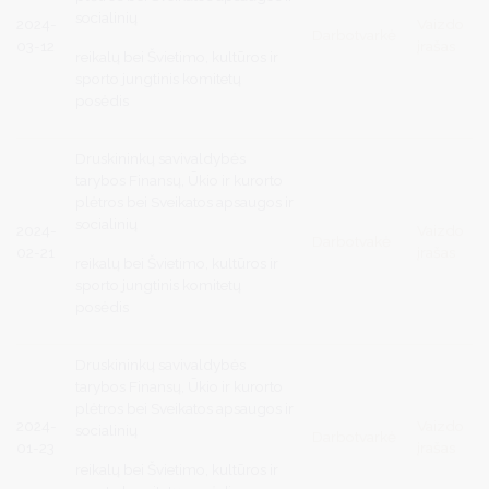
socialinių
2024-
Vaizdo
Darbotvarkė
03-12
įrašas
reikalų bei Švietimo, kultūros ir
sporto jungtinis komitetų
posėdis
Druskininkų savivaldybės
tarybos Finansų, Ūkio ir kurorto
plėtros bei Sveikatos apsaugos ir
socialinių
2024-
Vaizdo
Darbotvakė
02-21
įrašas
reikalų bei Švietimo, kultūros ir
sporto jungtinis komitetų
posėdis
Druskininkų savivaldybės
tarybos Finansų, Ūkio ir kurorto
plėtros bei Sveikatos apsaugos ir
2024-
Vaizdo
socialinių
Darbotvarkė
01-23
įrašas
reikalų bei Švietimo, kultūros ir