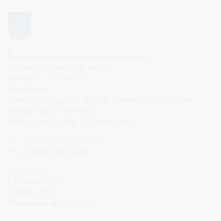
Druskininkų savivaldybės administracija
Savivaldybės biudžetinė įstaiga,
Vilniaus al. 18, LT-66119
Druskininkai
Duomenys kaupiami ir saugomi Juridinių asmenų registre
Įstaigos kodas: 188776264
PVM mokėtojo kodas: LT100008196411
Tel.: +370 313 51 517, 59 159
El. p.
info@druskininkai.lt
Darbo laikas:
I–IV 08:00–17:00,
V 08:00–15:00
Pietų pertrauka 12:00–12:45