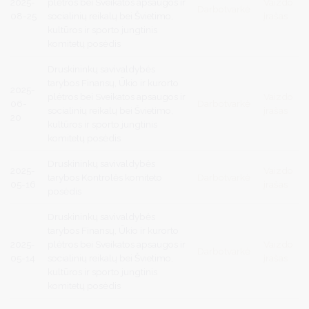
2025-
plėtros bei Sveikatos apsaugos ir
Vaizdo
Darbotvarkė
08-25
socialinių reikalų bei Švietimo,
įrašas
kultūros ir sporto jungtinis
komitetų posėdis
Druskininkų savivaldybės
tarybos Finansų, Ūkio ir kurorto
2025-
plėtros bei Sveikatos apsaugos ir
Vaizdo
06-
Darbotvarkė
socialinių reikalų bei Švietimo,
įrašas
20
kultūros ir sporto jungtinis
komitetų posėdis
Druskininkų savivaldybės
2025-
Vaizdo
tarybos Kontrolės komiteto
Darbotvarkė
05-16
įrašas
posėdis
Druskininkų savivaldybės
tarybos Finansų, Ūkio ir kurorto
2025-
plėtros bei Sveikatos apsaugos ir
Vaizdo
Darbotvarkė
05-14
socialinių reikalų bei Švietimo,
įrašas
kultūros ir sporto jungtinis
komitetų posėdis