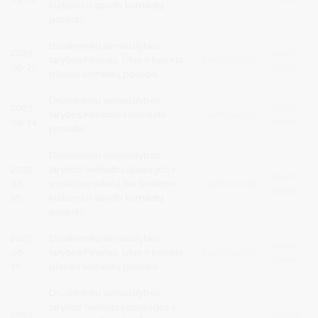
kultūros ir sporto komitetų
posėdis
Druskininkų savivaldybės
2023-
Vaizdo
tarybos Finansų, Ūkio ir kurorto
Darbotvarkė
09-22
įrašas
plėtros komitetų posėdis
Druskininkų savivaldybės
2023-
Vaizdo
tarybos Kontrolės komiteto
Darbotvarkė
09-14
įrašas
posėdis
Druskininkų savivaldybės
2023-
tarybos Sveikatos apsaugos ir
Vaizdo
08-
socialinių reikalų bei Švietimo,
Darbotvarkė
įrašas
16
kultūros ir sporto komitetų
posėdis
2023-
Druskininkų savivaldybės
Vaizdo
08-
tarybos Finansų, Ūkio ir kurorto
Darbotvarkė
įrašas
16
plėtros komitetų posėdis
Druskininkų savivaldybės
tarybos Sveikatos apsaugos ir
2023-
Vaizdo