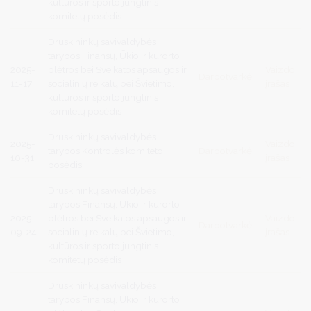
kultūros ir sporto jungtinis
komitetų posėdis
Druskininkų savivaldybės
tarybos Finansų, Ūkio ir kurorto
2025-
plėtros bei Sveikatos apsaugos ir
Vaizdo
Darbotvarkė
11-17
socialinių reikalų bei Švietimo,
įrašas
kultūros ir sporto jungtinis
komitetų posėdis
Druskininkų savivaldybės
2025-
Vaizdo
tarybos Kontrolės komiteto
Darbotvarkė
10-31
įrašas
posėdis
Druskininkų savivaldybės
tarybos Finansų, Ūkio ir kurorto
2025-
plėtros bei Sveikatos apsaugos ir
Vaizdo
Darbotvarkė
09-24
socialinių reikalų bei Švietimo,
įrašas
kultūros ir sporto jungtinis
komitetų posėdis
Druskininkų savivaldybės
tarybos Finansų, Ūkio ir kurorto