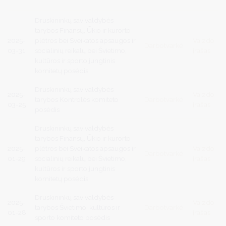
Druskininkų savivaldybės
tarybos Finansų, Ūkio ir kurorto
2025-
plėtros bei Sveikatos apsaugos ir
Vaizdo
Darbotvarkė
03-31
socialinių reikalų bei Švietimo,
įrašas
kultūros ir sporto jungtinis
komitetų posėdis
Druskininkų savivaldybės
2025-
Vaizdo
tarybos Kontrolės komiteto
Darbotvarkė
03-25
įrašas
posėdis
Druskininkų savivaldybės
tarybos Finansų, Ūkio ir kurorto
2025-
plėtros bei Sveikatos apsaugos ir
Vaizdo
Darbotvarkė
01-29
socialinių reikalų bei Švietimo,
įrašas
kultūros ir sporto jungtinis
komitetų posėdis
Druskininkų savivaldybės
2025-
Vaizdo
tarybos Švietimo, kultūros ir
Darbotvarkė
01-28
įrašas
sporto komiteto posėdis