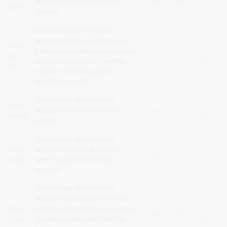
tarybos Kontrolės komiteto
Darbotvarkė
03-30
įrašas
posėdis
Druskininkų savivaldybės
tarybos Finansų, Ūkio ir kurorto
2026-
plėtros bei Sveikatos apsaugos ir
Vaizdo
02-
Darbotvarkė
socialinių reikalų bei Švietimo,
įrašas
09
kultūros ir sporto jungtinis
komitetų posėdis
Druskininkų savivaldybės
2026-
Vaizdo
tarybos Kontrolės komiteto
Darbotvarkė
02-03
įrašas
posėdis
Druskininkų savivaldybės
2025-
tarybos Švietimo, kultūros ir
Vaizdo
Darbotvarkė
12-19
sporto jungtinis komitetų
įrašas
posėdis
Druskininkų savivaldybės
tarybos Finansų, Ūkio ir kurorto
2025-
plėtros bei Sveikatos apsaugos ir
Vaizdo
Darbotvarkė
12-19
socialinių reikalų bei Švietimo,
įrašas