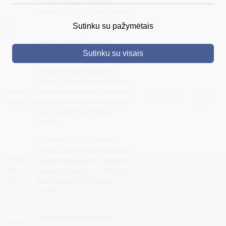
Druskininkų savivaldybės
Finansų, Ūkio ir kurorto plėtros,
DRUSKININKAI
2026-
Sveikatos apsaugos ir socialinių
Vaizdo
Sutinku su pažymėtais
Darbotvarkė
06-23
reikalų bei Švietimo, kultūros ir
įrašas
SKELBIMAI
sporto jungtinis komitetų
posėdis
Sutinku su visais
TURIZMAS
Druskininkų savivaldybės
VERSLAS
Finansų, Ūkio ir kurorto plėtros,
2026-
Sveikatos apsaugos ir socialinių
Vaizdo
Darbotvarkė
PROJEKTAI
05-25
reikalų bei Švietimo, kultūros ir
įrašas
sporto jungtinis komitetų
ŠVIETIMAS
posėdis
REGISTRACIJA
Druskininkų savivaldybės
Finansų, Ūkio ir kurorto plėtros,
RENGINIAI
2026-
Sveikatos apsaugos ir socialinių
Vaizdo
04-
Darbotvarkė
reikalų bei Švietimo, kultūros ir
įrašas
07
sporto jungtinis komitetų
posėdis
Druskininkų savivaldybės
2026-
Vaizdo