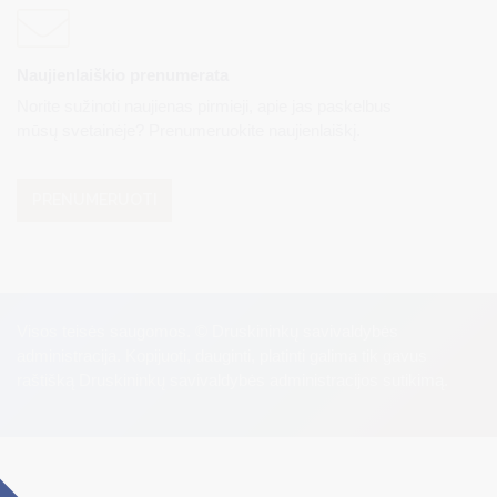
Naujienlaiškio prenumerata
Norite sužinoti naujienas pirmieji, apie jas paskelbus
mūsų svetainėje? Prenumeruokite naujienlaiškį.
PRENUMERUOTI
Visos teisės saugomos. © Druskininkų savivaldybės
administracija. Kopijuoti, dauginti, platinti galima tik gavus
raštišką Druskininkų savivaldybės administracijos sutikimą.