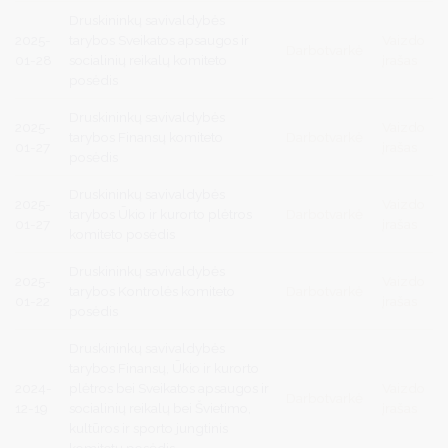
Druskininkų savivaldybės
2025-
tarybos Sveikatos apsaugos ir
Vaizdo
Darbotvarkė
01-28
socialinių reikalų komiteto
įrašas
posėdis
Druskininkų savivaldybės
2025-
Vaizdo
tarybos Finansų komiteto
Darbotvarkė
01-27
įrašas
posėdis
Druskininkų savivaldybės
2025-
Vaizdo
tarybos Ūkio ir kurorto plėtros
Darbotvarkė
01-27
įrašas
komiteto posėdis
Druskininkų savivaldybės
2025-
Vaizdo
tarybos Kontrolės komiteto
Darbotvarkė
01-22
įrašas
posėdis
Druskininkų savivaldybės
tarybos Finansų, Ūkio ir kurorto
2024-
plėtros bei Sveikatos apsaugos ir
Vaizdo
Darbotvarkė
12-19
socialinių reikalų bei Švietimo,
įrašas
kultūros ir sporto jungtinis
komitetų posėdis