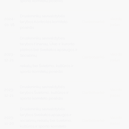
sporto komitetų posėdis
Druskininkų savivaldybės
2024-
Vaizdo
tarybos Kontrolės komiteto
Darbotvarkė
01-18
įrašas
posėdis
Druskininkų savivaldybės
tarybos Finansų, Ūkio ir kurorto
plėtros bei Sveikatos apsaugos ir
2023-
Vaizdo
Socialinių
Darbotvarkė
12-21
įrašas
reikalų bei Švietimo, kultūros ir
sporto komitetų posėdis
Druskininkų savivaldybės
2023-
Vaizdo
tarybos Švietimo, kultūros ir
Darbotvarkė
12-21
įrašas
sporto komiteto posėdis
Druskininkų savivaldybės
tarybos Sveikatos apsaugos ir
2023-
Vaizdo
socialinių reikalų bei švietimo,
Darbotvarkė
11-20
įrašas
kultūros ir sporto komiteto