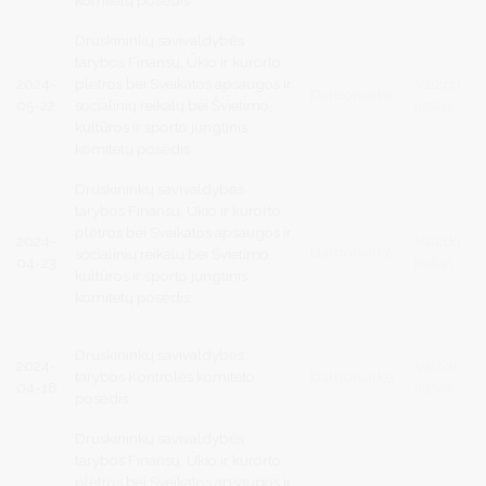
Druskininkų savivaldybės
tarybos Finansų, Ūkio ir kurorto
2024-
plėtros bei Sveikatos apsaugos ir
Vaizdo
Darbotvarkė
05-22
socialinių reikalų bei Švietimo,
įrašas
kultūros ir sporto jungtinis
komitetų posėdis
Druskininkų savivaldybės
tarybos Finansų, Ūkio ir kurorto
plėtros bei Sveikatos apsaugos ir
2024-
Vaizdo
Darbotvarkė
socialinių reikalų bei Švietimo,
04-23
įrašas
kultūros ir sporto jungtinis
komitetų posėdis
Druskininkų savivaldybės
2024-
Vaizdo
tarybos Kontrolės komiteto
Darbotvarkė
04-18
įrašas
posėdis
Druskininkų savivaldybės
tarybos Finansų, Ūkio ir kurorto
plėtros bei Sveikatos apsaugos ir