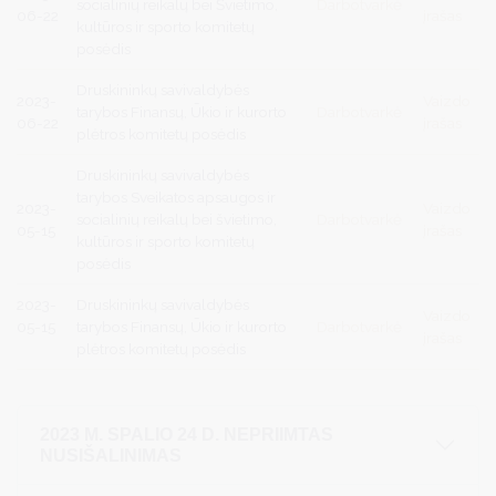
socialinių reikalų bei Švietimo,
Darbotvarkė
06-22
įrašas
kultūros ir sporto komitetų
posėdis
Druskininkų savivaldybės
2023-
Vaizdo
tarybos Finansų, Ūkio ir kurorto
Darbotvarkė
06-22
įrašas
plėtros komitetų posėdis
Druskininkų savivaldybės
tarybos Sveikatos apsaugos ir
2023-
Vaizdo
socialinių reikalų bei švietimo,
Darbotvarkė
05-15
įrašas
kultūros ir sporto komitetų
posėdis
2023-
Druskininkų savivaldybės
Vaizdo
05-15
tarybos Finansų, Ūkio ir kurorto
Darbotvarkė
įrašas
plėtros komitetų posėdis
2023 M. SPALIO 24 D. NEPRIIMTAS
NUSIŠALINIMAS