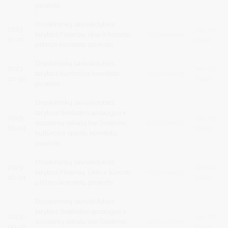
posėdis
Druskininkų savivaldybės
2023-
Vaizdo
tarybos Finansų, ūkio ir kurorto
Darbotvarkė
11-20
įrašas
plėtros komiteto posėdis
Druskininkų savivaldybės
2023-
Vaizdo
tarybos Kontrolės komiteto
Darbotvarkė
10-30
įrašas
posėdis
Druskininkų savivaldybės
tarybos Sveikatos apsaugos ir
2023-
Vaizdo
socialinių reikalų bei Švietimo,
Darbotvarkė
10-24
įrašas
kultūros ir sporto komitetų
posėdis
Druskininkų savivaldybės
2023-
Vaizdo
tarybos Finansų, Ūkio ir kurorto
Darbotvarkė
10-24
įrašas
plėtros komitetų posėdis
Druskininkų savivaldybės
tarybos Sveikatos apsaugos ir
2023-
Vaizdo
socialinių reikalų bei Švietimo,
Darbotvarkė
09-22
įrašas