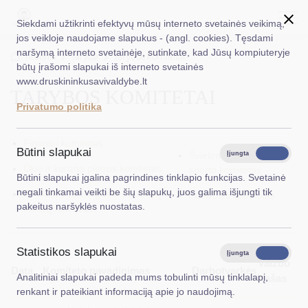
Siekdami užtikrinti efektyvų mūsų interneto svetainės veikimą,
jos veikloje naudojame slapukus - (angl. cookies). Tęsdami
naršymą interneto svetainėje, sutinkate, kad Jūsų kompiuteryje
EN
Ieškoti...
Titulinis
Taryba
Tarybos komitetai
būtų įrašomi slapukai iš interneto svetainės
www.druskininkusavivaldybe.lt
TARYBOS KOMITETAI
Taryba
Privatumo politika
Meras
Finansų komitetas
Administracija
Būtini slapukai
Švietimo, kultūros ir
Įjungta
Išjungta
Ūkio ir kurorto plėtros komitetas
sporto komitetas
Veiklos sritys
Būtini slapukai įgalina pagrindines tinklapio funkcijas. Svetainė
negali tinkamai veikti be šių slapukų, juos galima išjungti tik
Sveikatos apsaugos ir socialinių
Kontrolės komitetas
Teisinė informacija
pakeitus naršyklės nuostatas.
reikalų komitetas
Struktūra ir kontaktinė informacija
Statistikos slapukai
Karjera
Įjungta
Išjungta
Vaizdo
Data
Komiteto pavadinimas
Darbotvarkės
Analitiniai slapukai padeda mums tobulinti mūsų tinklalapį,
įrašas
DUK
renkant ir pateikiant informaciją apie jo naudojimą.
PASLAUGOS