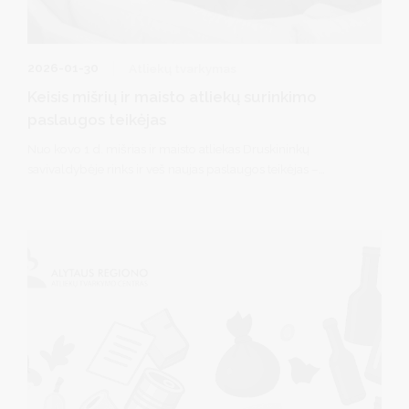
2026-01-30
Atliekų tvarkymas
Keisis mišrių ir maisto atliekų surinkimo
paslaugos teikėjas
Nuo kovo 1 d. mišrias ir maisto atliekas Druskininkų
savivaldybėje rinks ir veš naujas paslaugos teikėjas –
bendrovė „Švara ID“. Su konkursą laimėjusia įmone jau
pasirašyta paslaugų teikimo sutartis.