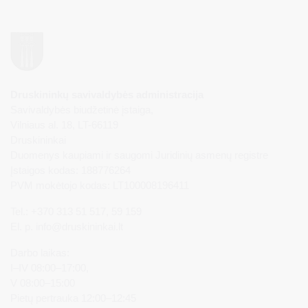
Druskininkų savivaldybės administracija
Savivaldybės biudžetinė įstaiga,
Vilniaus al. 18, LT-66119
Druskininkai
Duomenys kaupiami ir saugomi Juridinių asmenų registre
Įstaigos kodas: 188776264
PVM mokėtojo kodas: LT100008196411
Tel.: +370 313 51 517, 59 159
El. p.
info@druskininkai.lt
Darbo laikas:
I–IV 08:00–17:00,
V 08:00–15:00
Pietų pertrauka 12:00–12:45