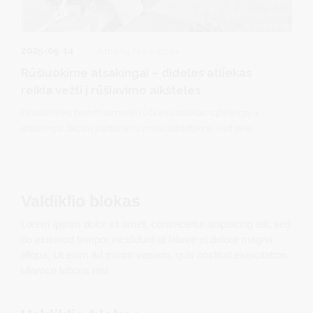
2025-05-14
Atliekų tvarkymas
Rūšiuokime atsakingai – dideles atliekas
reikia vežti į rūšiavimo aikšteles
Druskininkų bendruomenė rūšiuoja atliekas sąžiningai ir
atsakingai, tačiau pastaruoju metu pastebime, kad prie
konteinerių aikštelių paliekami seni baldai, padangos,
remonto atliekos ar kiti didelio gabarito daiktai. Primename:
palikti didžiąsias atliekas prie konteinerių – draudžiama.
Valdiklio blokas
Lorem ipsum dolor sit amet, consectetur adipiscing elit, sed
do eiusmod tempor incididunt ut labore et dolore magna
aliqua. Ut enim ad minim veniam, quis nostrud exercitation
ullamco laboris nisi