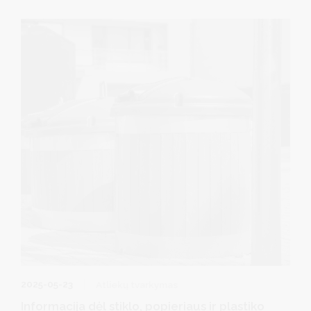
savitarnos svetainės galima jungtis per Elektroninius valdžios
vartus ir iš karto atlikti mokėjimą.
2025-05-23
Atliekų tvarkymas
Informacija dėl stiklo, popieriaus ir plastiko