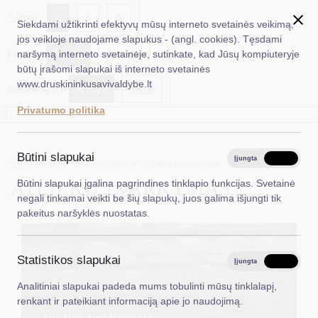
✖
A
Šriftas:
A
A
Siekdami užtikrinti efektyvų mūsų interneto svetainės veikimą,
jos veikloje naudojame slapukus - (angl. cookies). Tęsdami
Fonas:
Baltas
Juoda
naršymą interneto svetainėje, sutinkate, kad Jūsų kompiuteryje
EN
Ieškoti...
būtų įrašomi slapukai iš interneto svetainės
www.druskininkusavivaldybe.lt
Iliustracijos:
Rodyti
Slėpti
Taryba
Privatumo politika
*}
Meras
Administracija
Būtini slapukai
Įjungta
Išjungta
Titulinis
Veiklos sritys
Atliekų tvarkymas
Veiklos sritys
ATLIEKŲ TVARKYMAS
Būtini slapukai įgalina pagrindines tinklapio funkcijas. Svetainė
negali tinkamai veikti be šių slapukų, juos galima išjungti tik
Teisinė informacija
pakeitus naršyklės nuostatas.
Struktūra ir kontaktinė informacija
Statistikos slapukai
Karjera
Įjungta
Išjungta
Analitiniai slapukai padeda mums tobulinti mūsų tinklalapį,
DUK
renkant ir pateikiant informaciją apie jo naudojimą.
PASLAUGOS
Vietinė rinkliava už