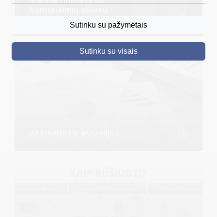
komunalinių atliekų
DRUSKININKAI
surinkimą ir tvarkymą
Sutinku su pažymėtais
SKELBIMAI
Sutinku su visais
TURIZMAS
VERSLAS
PROJEKTAI
ŠVIETIMAS
REGISTRACIJA
Ataskaitos ir aktualijos
RENGINIAI