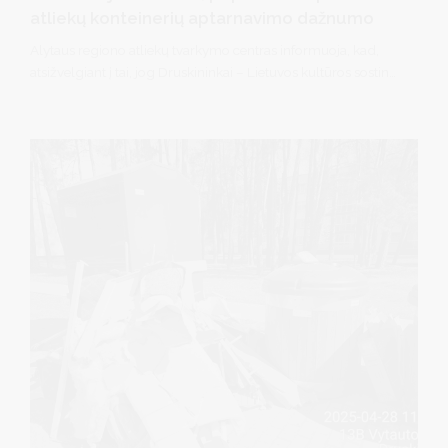
atliekų konteinerių aptarnavimo dažnumo
Alytaus regiono atliekų tvarkymo centras informuoja, kad,
atsižvelgiant į tai, jog Druskininkai – Lietuvos kultūros sostinė
ir šiuo metu yra padidėjęs renginių, jų lankytojų bei
poilsiautojų skaičius, 5 mėnesių laikotarpiui (nuo gegužės 19
d. iki rugsėjo 30 d.) koreguoja ir įterpia papildomus
maršrutus stiklo, popieriaus ir plastiko atliekų konteinerių
aptarnavimui: