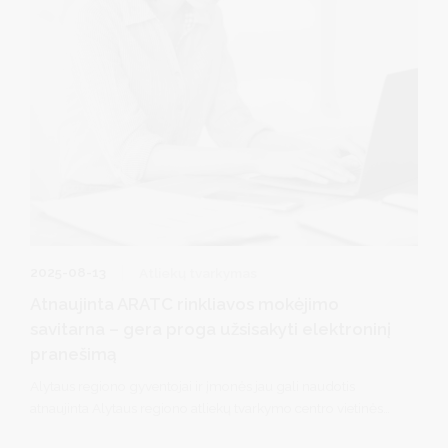
2025-08-13
Atliekų tvarkymas
Atnaujinta ARATC rinkliavos mokėjimo
savitarna – gera proga užsisakyti elektroninį
pranešimą
Alytaus regiono gyventojai ir įmonės jau gali naudotis
atnaujinta Alytaus regiono atliekų tvarkymo centro vietinės
rinkliavos mokėtojų savitarnos svetaine. Nuo šiol prie