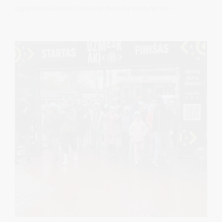
ilgaamžiškiausioms Lietuvoje dviračių lenktynėms –
prasidės 25-asis Dviračių maratonų taurės sezonas.
Didžiausias MTB dviračių renginys nuo šiol varžytis kvies ir
gravelio entuziastus, kurių laukia atskira 83 km ilgio trasa.