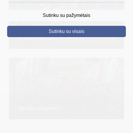
DRUSKININKAI
Sutinku su pažymėtais
SKELBIMAI
Sutinku su visais
TURIZMAS
Druskininkų sporto centras
VERSLAS
PROJEKTAI
ŠVIETIMAS
REGISTRACIJA
RENGINIAI
Sporto renginiai