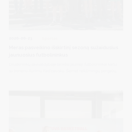
2026-06-23
Sportas
Meras pasveikino išskirtinį sezoną sužaidusius
jaunuosius futbolininkus
Druskininkų savivaldybėje lankėsi jaunieji futbolininkai kartu
su treneriu Aurimu Kadziausku. Šiemet reikšmingų pergalių
Lietuvos futbolo aikštėse pasiekusią komandą pasveikino
savivaldybės meras Ričardas Malinauskas, padėkojo už
Druskininkų vardo garsinimą ir įteikė 1500 eurų paramą
komandos veiklai. Jaunieji futbolininkai merui įteikė medalį ir
komandos marškinėlius.