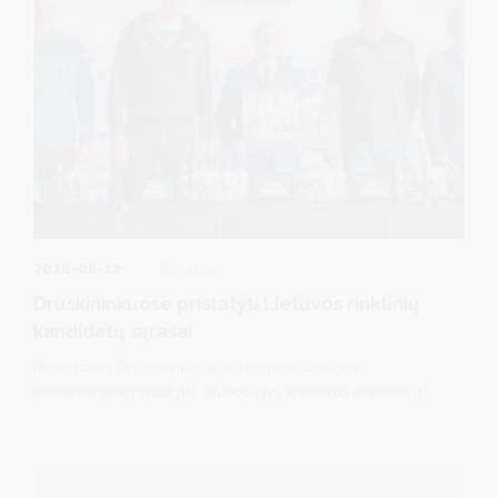
2026-06-12
Sportas
Druskininkuose pristatyti Lietuvos rinktinių
kandidatų sąrašai
Penktadienį Druskininkuose surengtoje spaudos
konferencijoje pristatyti Lietuvos vyrų krepšinio rinktinės ir
rezervinės rinktinės kandidatų sąrašai, aptarti vasaros
pasirengimo planai bei artimiausi Lietuvos krepšinio
renginiai.