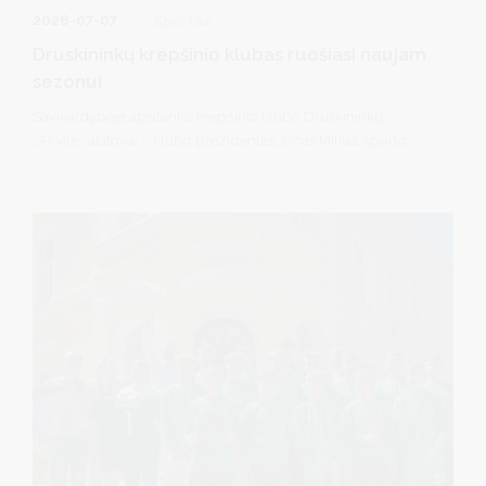
2026-07-07
Sportas
Druskininkų krepšinio klubas ruošiasi naujam
sezonui
Savivaldybėje apsilankė krepšinio klubo Druskininkų
„Akvilė“ atstovai – klubo prezidentas Jonas Milius, sporto
direktorius Nerijus Varnelis ir komandos įkūrėjas Žydrius
Balčius. Susitikimo su meru Ričardu Malinausku metu aptarti
praėjusio sezono rezultatai, pasirengimas naujam Regionų
krepšinio lygos (RKL) sezonui bei tolimesnės klubo augimo
kryptys.