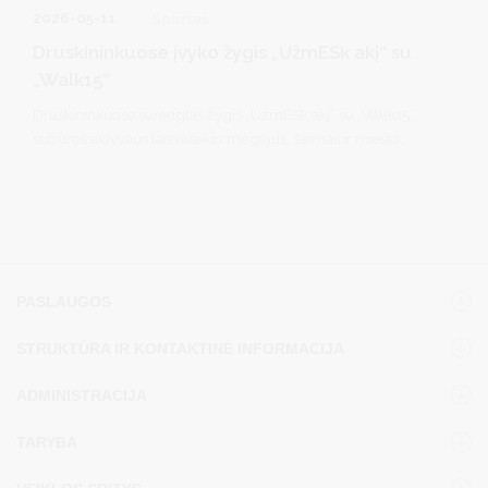
2026-05-11
Sportas
Druskininkuose įvyko žygis „UžmESk akį“ su
„Walk15“
Druskininkuose surengtas žygis „UžmESk akį“ su „Walk15“,
subūręs aktyvaus laisvalaikio mėgėjus, šeimas ir miesto
svečius. Dalyviai buvo kviečiami ne tik aktyviai praleisti laiką,
bet ir keliaujant po kurortą iš naujo atrasti įvairias miesto
erdves, gamtos kampelius bei Europos Sąjungos investicijų
dėka atnaujintas vietas.
PASLAUGOS
STRUKTŪRA IR KONTAKTINĖ INFORMACIJA
ADMINISTRACIJA
TARYBA