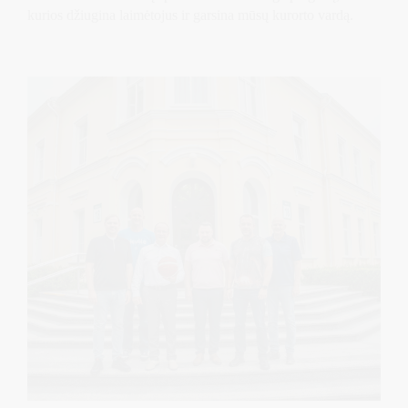
kurios džiugina laimėtojus ir garsina mūsų kurorto vardą.