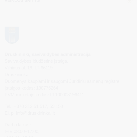
VEIKLOS SRITYS
Druskininkų savivaldybės administracija
Savivaldybės biudžetinė įstaiga,
Vilniaus al. 18, LT-66119
Druskininkai
Duomenys kaupiami ir saugomi Juridinių asmenų registre
Įstaigos kodas: 188776264
PVM mokėtojo kodas: LT100008196411
Tel.: +370 313 51 517, 59 159
El. p.
info@druskininkai.lt
Darbo laikas:
I–IV 08:00–17:00,