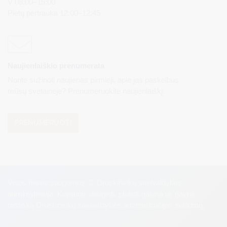
V 08:00–15:00
Pietų pertrauka 12:00–12:45
Naujienlaiškio prenumerata
Norite sužinoti naujienas pirmieji, apie jas paskelbus
mūsų svetainėje? Prenumeruokite naujienlaiškį.
PRENUMERUOTI
Visos teisės saugomos. © Druskininkų savivaldybės
administracija. Kopijuoti, dauginti, platinti galima tik gavus
raštišką Druskininkų savivaldybės administracijos sutikimą.