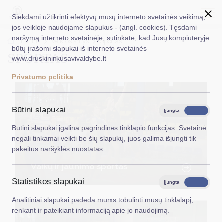
Siekdami užtikrinti efektyvų mūsų interneto svetainės veikimą,
jos veikloje naudojame slapukus - (angl. cookies). Tęsdami
naršymą interneto svetainėje, sutinkate, kad Jūsų kompiuteryje
EN
Ieškoti...
Titulinis
Veiklos sritys
Sportas
būtų įrašomi slapukai iš interneto svetainės
SPORTAS
www.druskininkusavivaldybe.lt
Taryba
Privatumo politika
Meras
Administracija
Būtini slapukai
Įjungta
Išjungta
Veiklos sritys
Būtini slapukai įgalina pagrindines tinklapio funkcijas. Svetainė
negali tinkamai veikti be šių slapukų, juos galima išjungti tik
Teisinė informacija
pakeitus naršyklės nuostatas.
Struktūra ir kontaktinė informacija
Vaikų ir jaunimo sportas
Statistikos slapukai
Karjera
Įjungta
Išjungta
Analitiniai slapukai padeda mums tobulinti mūsų tinklalapį,
DUK
renkant ir pateikiant informaciją apie jo naudojimą.
PASLAUGOS