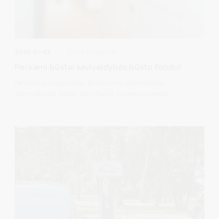
2025-11-27
Turto valdymas
Perkami būstai savivaldybės būsto fondui
Perkančioji organizacija: Druskininkų savivaldybės
administracija, kodas 188776264, buveinės adresas –
Vilniaus al. 18, 66119 Druskininkai.