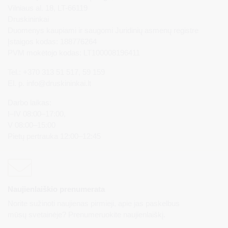
Vilniaus al. 18, LT-66119
Druskininkai
Duomenys kaupiami ir saugomi Juridinių asmenų registre
Įstaigos kodas: 188776264
PVM mokėtojo kodas: LT100008196411
Tel.: +370 313 51 517, 59 159
El. p.
info@druskininkai.lt
Darbo laikas:
I–IV 08:00–17:00,
V 08:00–15:00
Pietų pertrauka 12:00–12:45
Naujienlaiškio prenumerata
Norite sužinoti naujienas pirmieji, apie jas paskelbus
mūsų svetainėje? Prenumeruokite naujienlaiškį.