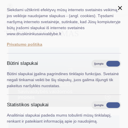
Siekdami užtikrinti efektyvų mūsų interneto svetainės veikimą,
jos veikloje naudojame slapukus - (angl. cookies). Tęsdami
naršymą interneto svetainėje, sutinkate, kad Jūsų kompiuteryje
EN
Ieškoti...
Titulinis
Veiklos sritys
Turto valdymas
būtų įrašomi slapukai iš interneto svetainės
TURTO VALDYMAS
www.druskininkusavivaldybe.lt
Taryba
Privatumo politika
Meras
Administracija
Būtini slapukai
Įjungta
Išjungta
Veiklos sritys
Būtini slapukai įgalina pagrindines tinklapio funkcijas. Svetainė
negali tinkamai veikti be šių slapukų, juos galima išjungti tik
Teisinė informacija
pakeitus naršyklės nuostatas.
Savivaldybės valdomos
Struktūra ir kontaktinė informacija
įmonės
Statistikos slapukai
Karjera
Įjungta
Išjungta
Analitiniai slapukai padeda mums tobulinti mūsų tinklalapį,
DUK
renkant ir pateikiant informaciją apie jo naudojimą.
PASLAUGOS