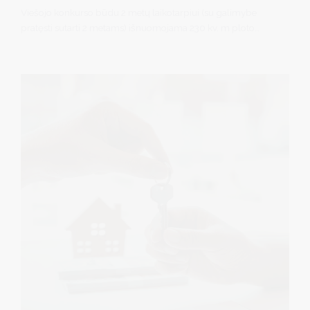
Viešojo konkurso būdu 2 metų laikotarpiui (su galimybe
pratęsti sutarti 2 metams) išnuomojama 230 kv. m ploto
Nemuno vandens turizmo stacionari keleivinė prieplauka,
esanti Druskininkuose (toliau – Turtas).