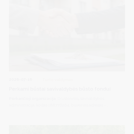
2026-07-16
Turto valdymas
Perkami būstai savivaldybės būsto fondui
Perkančioji organizacija:
Druskininkų savivaldybės
administracija, kodas 188776264, buveinės adresas –
Vilniaus al. 18, 66119 Druskininkai.