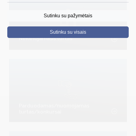
DRUSKININKAI
Sutinku su pažymėtais
SKELBIMAI
Sutinku su visais
TURIZMAS
Nekilnojamasis turtas
VERSLAS
PROJEKTAI
ŠVIETIMAS
REGISTRACIJA
RENGINIAI
Parduodamas/nuomojamas
turtas/konkursai