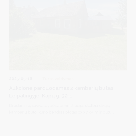
2025-05-16
Turto valdymas
Aukcione parduodamas 2 kambarių butas
Leipalingyje, Kapų g. 32-1
Druskininkų savivaldybės administracija, skelbia dviejų
kambarių buto, kurio bendras plotas 63,37 kv. m ir butui
priskirtos 0,0456 ha ploto sklypo dalies
bendrame 0,0900 ha ploto valstybinės žemės sklype,
Druskininkų sav., Leipalingyje, Kapų g. 32 viešą turto