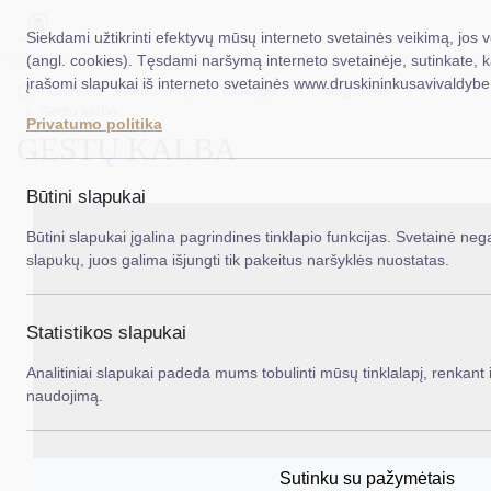
Siekdami užtikrinti efektyvų mūsų interneto svetainės veikimą, jos 
(angl. cookies). Tęsdami naršymą interneto svetainėje, sutinkate, 
įrašomi slapukai iš interneto svetainės www.druskininkusavivaldybe.
EN
Ieš
Titulinis
Veiklos sritys
Vaiko gerovė ir saugumas
Gestų kalba
Privatumo politika
GESTŲ KALBA
Taryba
Meras
Būtini slapukai
Administracija
Būtini slapukai įgalina pagrindines tinklapio funkcijas. Svetainė nega
slapukų, juos galima išjungti tik pakeitus naršyklės nuostatas.
Veiklos sritys
Teisinė informacija
Statistikos slapukai
Struktūra ir kontaktinė informacija
Analitiniai slapukai padeda mums tobulinti mūsų tinklalapį, renkant i
naudojimą.
Karjera
DUK
Sutinku su pažymėtais
PASLAUGOS