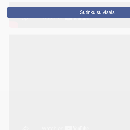
DRUSKININKAI
Sutinku su visais
SKELBIMAI
TURIZMAS
VERSLAS
PROJEKTAI
ŠVIETIMAS
REGISTRACIJA
RENGINIAI