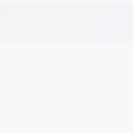
Visos teisės saugomos. © Druskininkų savivaldybės
administracija. Kopijuoti, dauginti, platinti galima tik gavus
raštišką Druskininkų savivaldybės administracijos sutikimą.