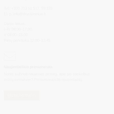
Tel.: +370 313 51 517, 59 159
El. p.
info@druskininkai.lt
Darbo laikas:
I–IV 08:00–17:00,
V 08:00–15:00
Pietų pertrauka 12:00–12:45
Naujienlaiškio prenumerata
Norite sužinoti naujienas pirmieji, apie jas paskelbus
mūsų svetainėje? Prenumeruokite naujienlaiškį.
PRENUMERUOTI