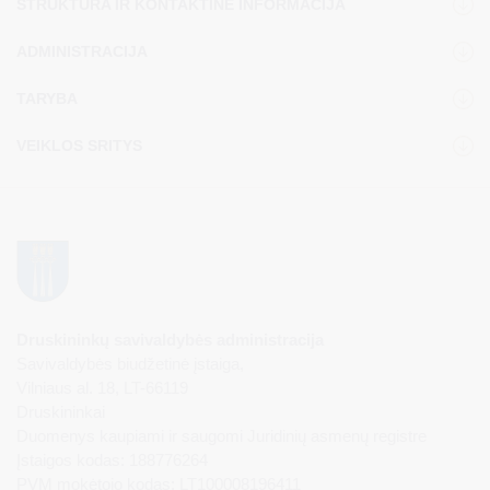
STRUKTŪRA IR KONTAKTINĖ INFORMACIJA
ADMINISTRACIJA
TARYBA
VEIKLOS SRITYS
Druskininkų savivaldybės administracija
Savivaldybės biudžetinė įstaiga,
Vilniaus al. 18, LT-66119
Druskininkai
Duomenys kaupiami ir saugomi Juridinių asmenų registre
Įstaigos kodas: 188776264
PVM mokėtojo kodas: LT100008196411