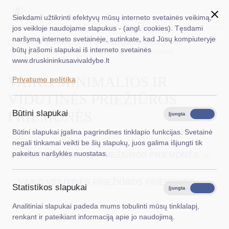
Siekdami užtikrinti efektyvų mūsų interneto svetainės veikimą,
jos veikloje naudojame slapukus - (angl. cookies). Tęsdami
naršymą interneto svetainėje, sutinkate, kad Jūsų kompiuteryje
EN
Ieškoti...
Titulinis
Veiklos sritys
Vaiko gerovė ir saugumas
būtų įrašomi slapukai iš interneto svetainės
Vaiko minimalios ir vidutinės priežiūros priemonės
www.druskininkusavivaldybe.lt
Taryba
VAIKO MINIMALIOS IR
Privatumo politika
Meras
VIDUTINĖS PRIEŽIŪROS
Administracija
PRIEMONĖS
Būtini slapukai
Įjungta
Išjungta
Veiklos sritys
Būtini slapukai įgalina pagrindines tinklapio funkcijas. Svetainė
negali tinkamai veikti be šių slapukų, juos galima išjungti tik
Teisinė informacija
pakeitus naršyklės nuostatas.
VAIKO MINIMALIOS PRIEŽIŪROS PRIEMONĖS
Struktūra ir kontaktinė informacija
VAIKO VIDUTINĖS PRIEŽIŪROS PRIEMONĖS
Statistikos slapukai
Karjera
Įjungta
Išjungta
Analitiniai slapukai padeda mums tobulinti mūsų tinklalapį,
DUK
renkant ir pateikiant informaciją apie jo naudojimą.
PASLAUGOS