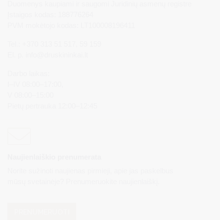
Duomenys kaupiami ir saugomi Juridinių asmenų registre
Įstaigos kodas: 188776264
PVM mokėtojo kodas: LT100008196411
Tel.: +370 313 51 517, 59 159
El. p.
info@druskininkai.lt
Darbo laikas:
I–IV 08:00–17:00,
V 08:00–15:00
Pietų pertrauka 12:00–12:45
Naujienlaiškio prenumerata
Norite sužinoti naujienas pirmieji, apie jas paskelbus
mūsų svetainėje? Prenumeruokite naujienlaiškį.
PRENUMERUOTI