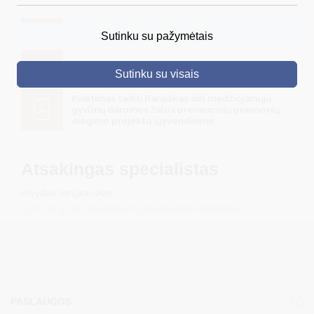
DRUSKININKAI
Kviečiame teikti paraiškas Žemės ūkio rėmimo
Sutinku su pažymėtais
programos projektams finansuoti
SKELBIMAI
Sutinku su visais
TURIZMAS
Kvietimas teikti Paraiškas dėl medžiojamųjų
VERSLAS
gyvūnų daromos žalos prevencinių priemonių
diegimo projektų įgyvendinimo
PROJEKTAI
ŠVIETIMAS
Atsakingas specialistas
REGISTRACIJA
Alvydas Vengrauskas
+370 313 52 117
,
alvydas.vengrauskas@druskininkai.lt
RENGINIAI
PASLAUGOS