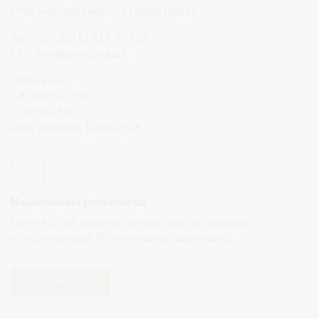
PVM mokėtojo kodas: LT100008196411
Tel.: +370 313 51 517, 59 159
El. p.
info@druskininkai.lt
Darbo laikas:
I–IV 08:00–17:00,
V 08:00–15:00
Pietų pertrauka 12:00–12:45
Naujienlaiškio prenumerata
Norite sužinoti naujienas pirmieji, apie jas paskelbus
mūsų svetainėje? Prenumeruokite naujienlaiškį.
PRENUMERUOTI