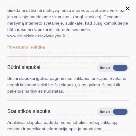
Siekdami užtikrinti efektyvų mūsų interneto svetainės veikimą,
jos veikloje naudojame slapukus - (angl. cookies). Tęsdami
naršymą interneto svetainėje, sutinkate, kad Jūsų kompiuteryje
EN
Ieškoti...
Titulinis
Veiklos sritys
Žemės ūkis
Kaimo plėtra
būtų įrašomi slapukai iš interneto svetainės
KAIMO PLĖTRA
www.druskininkusavivaldybe.lt
Taryba
Privatumo politika
Meras
Informacija Druskininkų savivaldybės
pareiškėjams dėl Paramos už žemės ūkio
naudmenas ir kitus plotus bei ūkinius gyvūnus
Administracija
Būtini slapukai
paraiškų teikimo 2026 metais
Įjungta
Išjungta
Veiklos sritys
Būtini slapukai įgalina pagrindines tinklapio funkcijas. Svetainė
negali tinkamai veikti be šių slapukų, juos galima išjungti tik
Informacija dėl Pieno gamybos ir realizavimo
Teisinė informacija
metinių deklaracijų už 2025-2026 metų
pakeitus naršyklės nuostatas.
apskaitos laikotarpį teikimo
Struktūra ir kontaktinė informacija
Statistikos slapukai
Karjera
Įjungta
Išjungta
Dėl Paramos paraiškų pagal Lietuvos žemės
ūkio ir kaimo plėtros 2023–2027 metų
Analitiniai slapukai padeda mums tobulinti mūsų tinklalapį,
DUK
strateginio plano intervencines priemones
renkant ir pateikiant informaciją apie jo naudojimą.
priėmimo 2026 metais tvarkaraščio patvirtinimo
PASLAUGOS