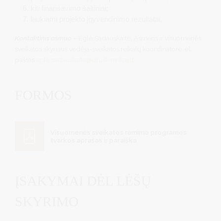
kiti finansavimo šaltiniai;
laukiami projekto įgyvendinimo rezultatai.
Kontaktinis asmuo
– Eglė Sadauskaitė, Asmens ir visuomenės
sveikatos skyriaus vedėja-sveikatos reikalų koordinatorė, el.
paštas
egle.sadauskaite@druskininkai.lt
FORMOS
Visuomenės sveikatos rėmimo programos
tvarkos aprašas ir paraiška
ĮSAKYMAI DĖL LĖŠŲ
SKYRIMO