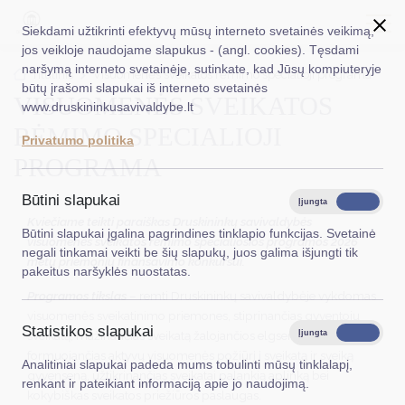
Siekdami užtikrinti efektyvų mūsų interneto svetainės veikimą,
jos veikloje naudojame slapukus - (angl. cookies). Tęsdami
naršymą interneto svetainėje, sutinkate, kad Jūsų kompiuteryje
EN
Ieškoti...
Titulinis
Visuomenės sveikatos rėmimo specialioji programa
būtų įrašomi slapukai iš interneto svetainės
VISUOMENĖS SVEIKATOS
www.druskininkusavivaldybe.lt
Taryba
RĖMIMO SPECIALIOJI
Privatumo politika
Meras
PROGRAMA
Administracija
Būtini slapukai
Įjungta
Išjungta
Kviečiame teikti paraiškas Druskininkų savivaldybės
Veiklos sritys
Būtini slapukai įgalina pagrindines tinklapio funkcijas. Svetainė
visuomenės sveikatos rėmimo specialiosios programos 2026
negali tinkamai veikti be šių slapukų, juos galima išjungti tik
metų priemonių finansavimo konkursui.
Teisinė informacija
pakeitus naršyklės nuostatas.
Programos tikslas
– remti Druskininkų savivaldybėje vykdomas
Struktūra ir kontaktinė informacija
visuomenės sveikatinimo priemones, stiprinančias gyventojų
Statistikos slapukai
Karjera
sveikatą, mažinančias sveikatą žalojančios elgsenos paplitimą,
Įjungta
Išjungta
formuojančias aktyvų visuomenės požiūrį į sveikatą ir sveiką
Analitiniai slapukai padeda mums tobulinti mūsų tinklalapį,
DUK
gyvenseną, užtikrinančias sveikatai palankią aplinką bei
renkant ir pateikiant informaciją apie jo naudojimą.
kokybiškas sveikatos priežiūros paslaugas.
PASLAUGOS