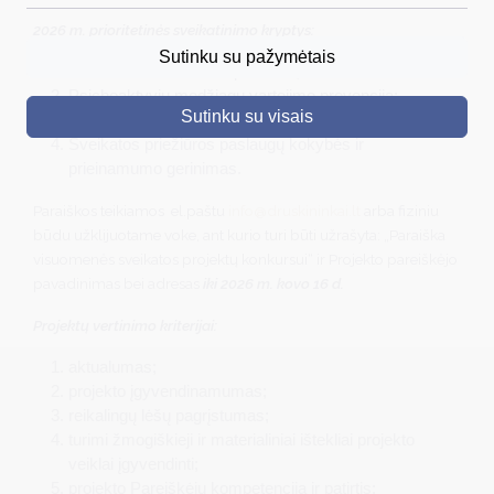
2026 m. prioritetinės sveikatinimo kryptys:
DRUSKININKAI
Sutinku su pažymėtais
Psichikos sveikatos stiprinimas;
SKELBIMAI
Psichoaktyvių medžiagų vartojimo prevencija;
Sutinku su visais
Gyventojų sveikatos raštingumo ugdymas;
TURIZMAS
Sveikatos priežiūros paslaugų kokybės ir
prieinamumo gerinimas.
VERSLAS
Paraiškos teikiamos el.paštu
info@druskininkai.lt
arba fiziniu
PROJEKTAI
būdu užklijuotame voke, ant kurio turi būti užrašyta: „Paraiška
ŠVIETIMAS
visuomenės sveikatos projektų konkursui“ ir Projekto pareiškėjo
pavadinimas bei adresas
iki 2026 m. kovo 16 d.
REGISTRACIJA
Projektų vertinimo kriterijai:
RENGINIAI
aktualumas;
projekto įgyvendinamumas;
reikalingų lėšų pagrįstumas;
turimi žmogiškieji ir materialiniai ištekliai projekto
veiklai įgyvendinti;
projekto Pareiškėjų kompetencija ir patirtis;