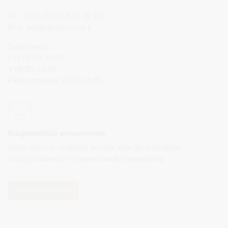
Tel.: +370 313 51 517, 59 159
El. p.
info@druskininkai.lt
Darbo laikas:
I–IV 08:00–17:00,
V 08:00–15:00
Pietų pertrauka 12:00–12:45
Naujienlaiškio prenumerata
Norite sužinoti naujienas pirmieji, apie jas paskelbus
mūsų svetainėje? Prenumeruokite naujienlaiškį.
PRENUMERUOTI