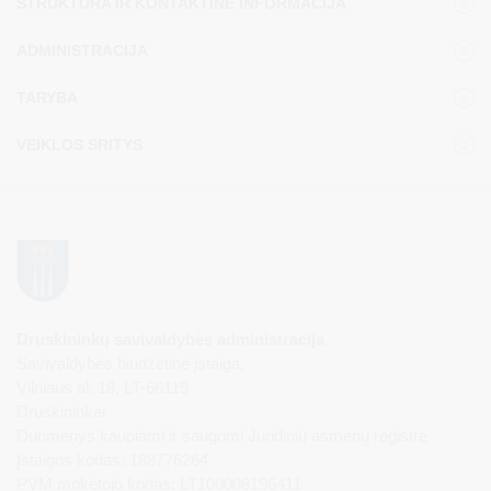
STRUKTŪRA IR KONTAKTINĖ INFORMACIJA
ADMINISTRACIJA
TARYBA
VEIKLOS SRITYS
Druskininkų savivaldybės administracija
Savivaldybės biudžetinė įstaiga,
Vilniaus al. 18, LT-66119
Druskininkai
Duomenys kaupiami ir saugomi Juridinių asmenų registre
Įstaigos kodas: 188776264
PVM mokėtojo kodas: LT100008196411