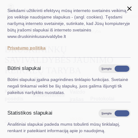
Siekdami užtikrinti efektyvų mūsų interneto svetainės veikimą,
jos veikloje naudojame slapukus - (angl. cookies). Tęsdami
naršymą interneto svetainėje, sutinkate, kad Jūsų kompiuteryje
EN
Ieškoti...
Titulinis
Taryba
būtų įrašomi slapukai iš interneto svetainės
Druskininkų savivaldybės jaunimo reikalų taryba
www.druskininkusavivaldybe.lt
Taryba
DRUSKININKŲ
Privatumo politika
Meras
SAVIVALDYBĖS JAUNIMO
Administracija
REIKALŲ TARYBA
Būtini slapukai
Įjungta
Išjungta
Veiklos sritys
Būtini slapukai įgalina pagrindines tinklapio funkcijas. Svetainė
negali tinkamai veikti be šių slapukų, juos galima išjungti tik
Teisinė informacija
Komisijos
Vaizdo
pakeitus naršyklės nuostatas.
Darbotvarkės
posėdis
Protokolai
įrašas
Struktūra ir kontaktinė informacija
Statistikos slapukai
Karjera
Įjungta
Išjungta
Vaizdo
2025-11-12
Darbotvarkė
Protokolas
Analitiniai slapukai padeda mums tobulinti mūsų tinklalapį,
įrašas
DUK
renkant ir pateikiant informaciją apie jo naudojimą.
Vaizdo
PASLAUGOS