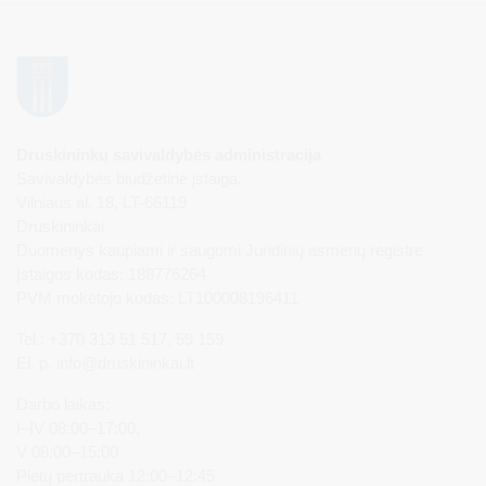
Druskininkų savivaldybės administracija
Savivaldybės biudžetinė įstaiga,
Vilniaus al. 18, LT-66119
Druskininkai
Duomenys kaupiami ir saugomi Juridinių asmenų registre
Įstaigos kodas: 188776264
PVM mokėtojo kodas: LT100008196411
Tel.: +370 313 51 517, 59 159
El. p.
info@druskininkai.lt
Darbo laikas:
I–IV 08:00–17:00,
V 08:00–15:00
Pietų pertrauka 12:00–12:45