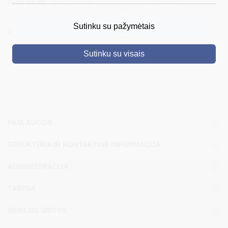
2026-01-26
Darbotvarkė
Protokolas
įrašas
DRUSKININKAI
Vaizdo
Sutinku su pažymėtais
2026-02-25
Darbotvarkė
Protokolas
įrašas
SKELBIMAI
Sutinku su visais
TURIZMAS
VERSLAS
PROJEKTAI
ŠVIETIMAS
PASLAUGOS
REGISTRACIJA
STRUKTŪRA IR KONTAKTINĖ INFORMACIJA
RENGINIAI
ADMINISTRACIJA
TARYBA
VEIKLOS SRITYS