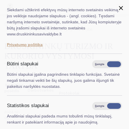
Siekdami užtikrinti efektyvų mūsų interneto svetainės veikimą,
jos veikloje naudojame slapukus - (angl. cookies). Tęsdami
naršymą interneto svetainėje, sutinkate, kad Jūsų kompiuteryje
EN
Ieškoti...
Titulinis
Taryba
būtų įrašomi slapukai iš interneto svetainės
Druskininkų turizmo ir kurorto vystymosi taryba
www.druskininkusavivaldybe.lt
Taryba
DRUSKININKŲ TURIZMO IR
Privatumo politika
Meras
KURORTO VYSTYMOSI
Administracija
TARYBA
Būtini slapukai
Įjungta
Išjungta
Veiklos sritys
Būtini slapukai įgalina pagrindines tinklapio funkcijas. Svetainė
negali tinkamai veikti be šių slapukų, juos galima išjungti tik
Teisinė informacija
Komisijos
pakeitus naršyklės nuostatas.
Darbotvarkės
posėdis
Protokolai
Struktūra ir kontaktinė informacija
Statistikos slapukai
Karjera
Įjungta
Išjungta
2024-12-
Darbotvarkė
Protokolas
Analitiniai slapukai padeda mums tobulinti mūsų tinklalapį,
DUK
05
renkant ir pateikiant informaciją apie jo naudojimą.
PASLAUGOS