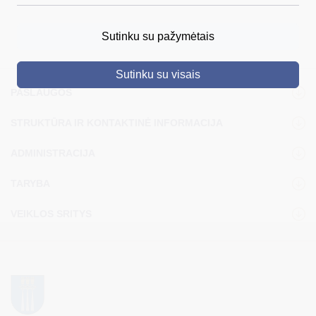
DRUSKININKAI
Sutinku su pažymėtais
SKELBIMAI
Sutinku su visais
TURIZMAS
PASLAUGOS
VERSLAS
STRUKTŪRA IR KONTAKTINĖ INFORMACIJA
PROJEKTAI
ADMINISTRACIJA
ŠVIETIMAS
TARYBA
REGISTRACIJA
VEIKLOS SRITYS
RENGINIAI