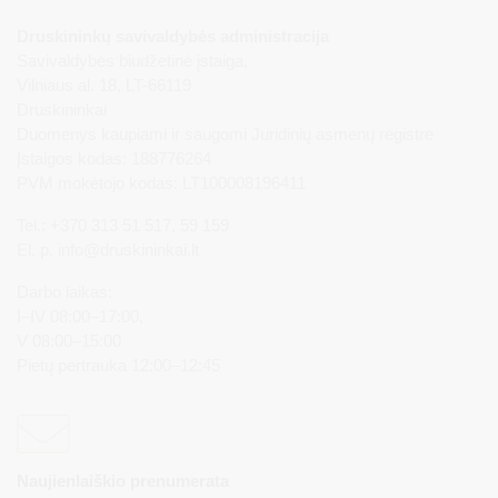
Druskininkų savivaldybės administracija
Savivaldybės biudžetinė įstaiga,
Vilniaus al. 18, LT-66119
Druskininkai
Duomenys kaupiami ir saugomi Juridinių asmenų registre
Įstaigos kodas: 188776264
PVM mokėtojo kodas: LT100008196411
Tel.: +370 313 51 517, 59 159
El. p.
info@druskininkai.lt
Darbo laikas:
I–IV 08:00–17:00,
V 08:00–15:00
Pietų pertrauka 12:00–12:45
Naujienlaiškio prenumerata