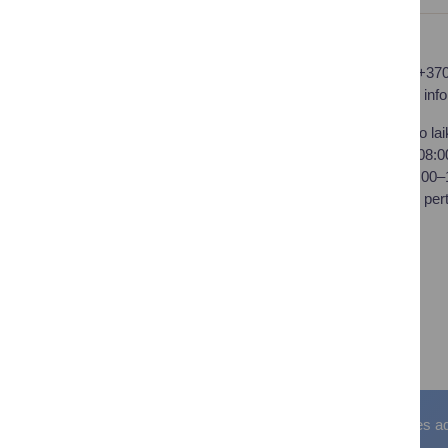
Druskininkų savivaldybės
Tel.: +37
administracija
El. p.
inf
Savivaldybės biudžetinė
Darbo lai
įstaiga,
I–IV 08:
Vilniaus al. 18, LT-66119
V 08:00
Druskininkai
Pietų per
Duomenys kaupiami ir
saugomi Juridinių asmenų
registre
Įstaigos kodas: 188776264
PVM mokėtojo kodas:
LT100008196411
Visos teisės saugomos. © Druskininkų savivaldybės admin