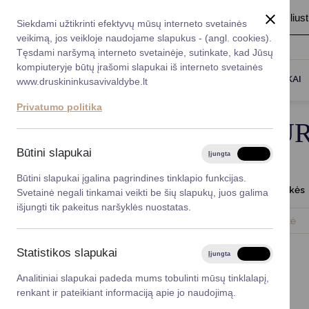
A
Šriftas:
A
A
Fonas:
Baltas
Juoda
Ilius
Taryba
Meras
Administracija
Siekdami užtikrinti efektyvų mūsų interneto svetainės
Karjera
DUK
veikimą, jos veikloje naudojame slapukus - (angl. cookies).
*}
Registruokitės priėmi
Administracin
Tęsdami naršymą interneto svetainėje, sutinkate, kad Jūsų
kompiuteryje būtų įrašomi slapukai iš interneto svetainės
Titulinis
Taryba
Druskininkų turizmo ir kurorto vys
Darbotvarkė
Savivaldybės 
PASLAUGOS
DRUSKININKAI
www.druskininkusavivaldybe.lt
vadovai
Kontaktai
Privatumo politika
Planavimo do
DRUSKININKŲ TUR
Vicemerai
Korupcijos pre
Būtini slapukai
Įjungta
Išjungta
Mero patarėja
Viešieji pirkim
Būtini slapukai įgalina pagrindines tinklapio funkcijas.
Komisijos posėdis
Darbotvark
Svetainė negali tinkamai veikti be šių slapukų, juos galima
Lygios galim
išjungti tik pakeitus naršyklės nuostatas.
2024-12-05
Darbotvarkė
Savivaldybės
projektai
Statistikos slapukai
Įjungta
Išjungta
Finansų valdym
Analitiniai slapukai padeda mums tobulinti mūsų tinklalapį,
renkant ir pateikiant informaciją apie jo naudojimą.
Organizacinė 