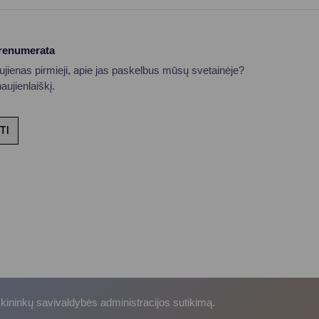
prenumerata
aujienas pirmieji, apie jas paskelbus mūsų svetainėje?
ujienlaiškį.
TI
skininkų savivaldybės administracijos sutikimą.