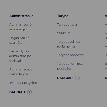
Vartotojų teisių apsauga
Pranešėjų apsauga
Administracija
Taryba
V
Asmens duomenų apsauga
Administracinė
Tarybos nariai
A
informacija
Struktūra
A
Organizacinė
u
Tarybos veiklos
struktūra
reglamentas
A
Savivaldybės
Tarybos posėdžiai
B
administracijos
vadovai
Tarybos komitetų
B
posėdžiai
v
Administracijos
darbo taryba
Tvarkos ir taisyklės