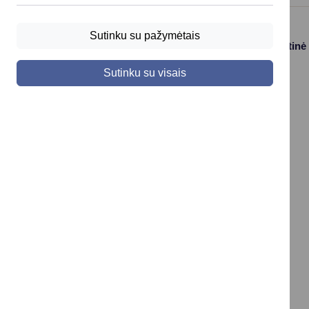
Sutinku su pažymėtais
Paslaugos
Struktūra ir kontaktinė
informacija
Gyvenamosios
Sutinku su visais
Asmenų
vietos deklaravimas
aptarnavimas
Civilinės būklės
Kontaktai
aktų įrašai
Konsultavimasis su
Vaikas +
visuomene
Socialinė apsauga
Valdymo struktūros
ir parama
schema
Verslo licencijos ir
Savivaldybės
leidimai
įstaigos