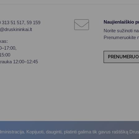
Naujienlaiškio 
0 313 51 517, 59 159
o@druskininkai.lt
Norite sužinoti n
Prenumeruokite na
kas:
00–17:00,
–15:00
PRENUMERUO
trauka 12:00–12:45
istracija. Kopijuoti, dauginti, platinti galima tik gavus raštišką Dru