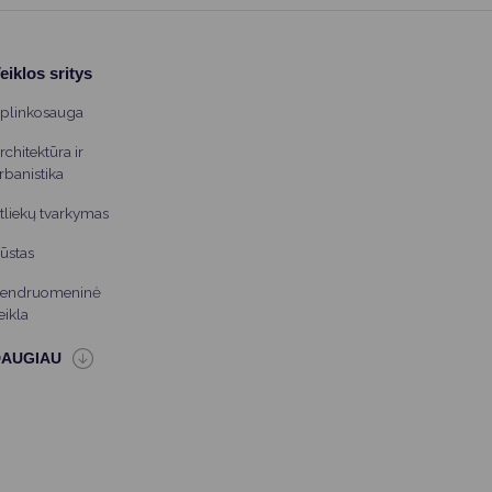
eiklos sritys
plinkosauga
rchitektūra ir
rbanistika
tliekų tvarkymas
ūstas
endruomeninė
eikla