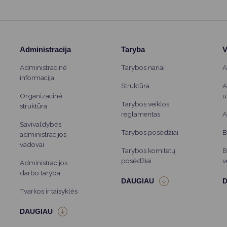
Administracija
Taryba
V
Administracinė
Tarybos nariai
A
informacija
Struktūra
A
Organizacinė
u
Tarybos veiklos
struktūra
reglamentas
A
Savivaldybės
Tarybos posėdžiai
B
administracijos
vadovai
Tarybos komitetų
B
posėdžiai
v
Administracijos
darbo taryba
Tvarkos ir taisyklės