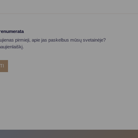
prenumerata
aujienas pirmieji, apie jas paskelbus mūsų svetainėje?
ujienlaiškį.
TI