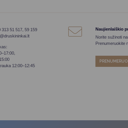
Naujienlaiškio 
0 313 51 517, 59 159
o@druskininkai.lt
Norite sužinoti n
Prenumeruokite na
kas:
00–17:00,
–15:00
PRENUMERUO
trauka 12:00–12:45