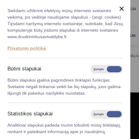
Taryba
Meras
Administracija
Siekdami užtikrinti efektyvų mūsų interneto svetainės
Karjera
DUK
veikimą, jos veikloje naudojame slapukus - (angl. cookies).
Registruokitės priėmi
Administracin
Tęsdami naršymą interneto svetainėje, sutinkate, kad Jūsų
kompiuteryje būtų įrašomi slapukai iš interneto svetainės
Darbotvarkė
Savivaldybės 
PASLAUGOS
DRUSKININKAI
www.druskininkusavivaldybe.lt
vadovai
Kontaktai
Privatumo politika
Planavimo do
Titulinis
Veiklos sritys
Atliekų tvarkymas
Gestų k
Vicemerai
Korupcijos pre
Būtini slapukai
Įjungta
Išjungta
GESTŲ KALBA
Mero patarėja
Viešieji pirkim
Būtini slapukai įgalina pagrindines tinklapio funkcijas.
Svetainė negali tinkamai veikti be šių slapukų, juos galima
Lygios galim
išjungti tik pakeitus naršyklės nuostatas.
Savivaldybės
projektai
Statistikos slapukai
Įjungta
Išjungta
Finansų valdym
Analitiniai slapukai padeda mums tobulinti mūsų tinklalapį,
renkant ir pateikiant informaciją apie jo naudojimą.
Organizacinė 