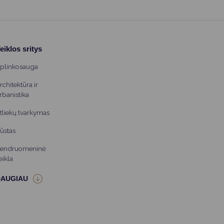
eiklos sritys
plinkosauga
rchitektūra ir
rbanistika
tliekų tvarkymas
ūstas
endruomeninė
eikla