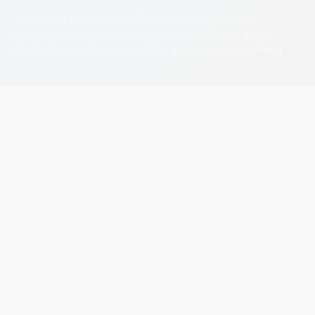
Visos teisės saugomos. © Druskininkų savivaldybės
administracija. Kopijuoti, dauginti, platinti galima tik gavus
raštišką Druskininkų savivaldybės administracijos sutikimą.