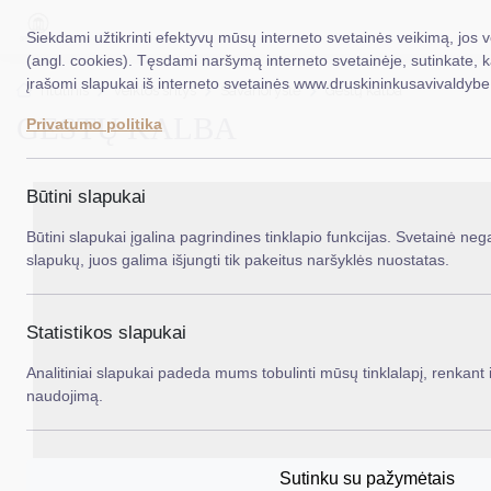
Siekdami užtikrinti efektyvų mūsų interneto svetainės veikimą, jos 
(angl. cookies). Tęsdami naršymą interneto svetainėje, sutinkate, 
įrašomi slapukai iš interneto svetainės www.druskininkusavivaldybe.
EN
Ieš
Titulinis
Veiklos sritys
Savanorystė
Gestų kalba
GESTŲ KALBA
Privatumo politika
Taryba
Meras
Būtini slapukai
Administracija
Būtini slapukai įgalina pagrindines tinklapio funkcijas. Svetainė nega
slapukų, juos galima išjungti tik pakeitus naršyklės nuostatas.
Veiklos sritys
Teisinė informacija
Statistikos slapukai
Struktūra ir kontaktinė informacija
Analitiniai slapukai padeda mums tobulinti mūsų tinklalapį, renkant i
naudojimą.
Karjera
DUK
Sutinku su pažymėtais
PASLAUGOS