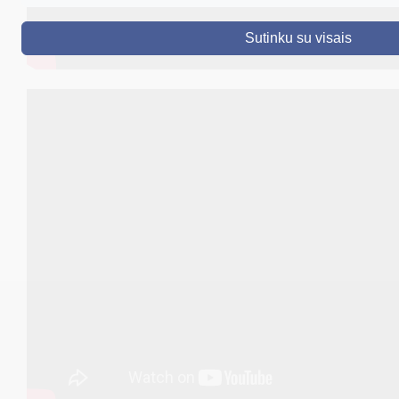
DRUSKININKAI
Sutinku su visais
SKELBIMAI
TURIZMAS
VERSLAS
PROJEKTAI
ŠVIETIMAS
REGISTRACIJA
RENGINIAI