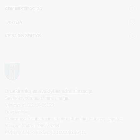
ADMINISTRACIJA
TARYBA
VEIKLOS SRITYS
Druskininkų savivaldybės administracija
Savivaldybės biudžetinė įstaiga,
Vilniaus al. 18, LT-66119
Druskininkai
Duomenys kaupiami ir saugomi Juridinių asmenų registre
Įstaigos kodas: 188776264
PVM mokėtojo kodas: LT100008196411