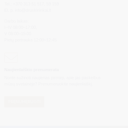
Tel.: +370 313 51 517, 59 159
El. p.
info@druskininkai.lt
Darbo laikas:
I–IV 08:00–17:00,
V 08:00–15:00
Pietų pertrauka 12:00–12:45
Naujienlaiškio prenumerata
Norite sužinoti naujienas pirmieji, apie jas paskelbus
mūsų svetainėje? Prenumeruokite naujienlaiškį.
PRENUMERUOTI