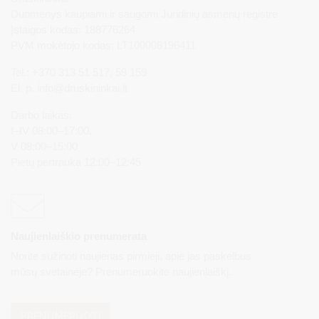
Duomenys kaupiami ir saugomi Juridinių asmenų registre
Įstaigos kodas: 188776264
PVM mokėtojo kodas: LT100008196411
Tel.: +370 313 51 517, 59 159
El. p.
info@druskininkai.lt
Darbo laikas:
I–IV 08:00–17:00,
V 08:00–15:00
Pietų pertrauka 12:00–12:45
Naujienlaiškio prenumerata
Norite sužinoti naujienas pirmieji, apie jas paskelbus
mūsų svetainėje? Prenumeruokite naujienlaiškį.
PRENUMERUOTI