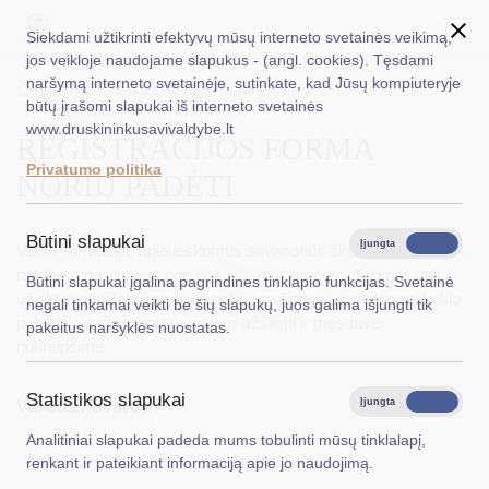
Siekdami užtikrinti efektyvų mūsų interneto svetainės veikimą,
jos veikloje naudojame slapukus - (angl. cookies). Tęsdami
naršymą interneto svetainėje, sutinkate, kad Jūsų kompiuteryje
EN
Ieškoti...
Titulinis
Veiklos sritys
Savanorystė
būtų įrašomi slapukai iš interneto svetainės
Registracijos forma noriu padėti
www.druskininkusavivaldybe.lt
REGISTRACIJOS FORMA
Taryba
Privatumo politika
NORIU PADĖTI
Meras
Administracija
Būtini slapukai
Įjungta
Išjungta
Visa informacija, apie ieškomus savanorius skelbiama ir
Veiklos sritys
randama prisijungus prie
FACEBOOK
grupės . Taip pat, gali
Būtini slapukai įgalina pagrindines tinklapio funkcijas. Svetainė
užpildyti nedidelę formą, esančią apačioje, nurodydamas kokio
negali tinkamai veikti be šių slapukų, juos galima išjungti tik
Teisinė informacija
pobūdžio savanoryste norėtum užsiimti ir mes tave
pakeitus naršyklės nuostatas.
nukreipsime.
Struktūra ir kontaktinė informacija
Statistikos slapukai
Karjera
Vardas,Pavardė
*
Įjungta
Išjungta
Analitiniai slapukai padeda mums tobulinti mūsų tinklalapį,
DUK
renkant ir pateikiant informaciją apie jo naudojimą.
PASLAUGOS