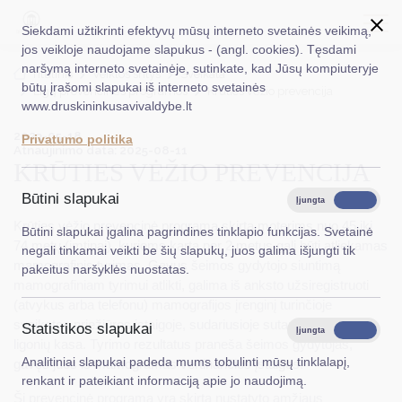
Siekdami užtikrinti efektyvų mūsų interneto svetainės veikimą,
jos veikloje naudojame slapukus - (angl. cookies). Tęsdami
naršymą interneto svetainėje, sutinkate, kad Jūsų kompiuteryje
EN
Ieškoti...
Titulinis
Veiklos sritys
Sveikata
būtų įrašomi slapukai iš interneto svetainės
Ligų prevencinės programos
Krūties vėžio prevencija
www.druskininkusavivaldybe.lt
Taryba
2023-05-18
Privatumo politika
Atnaujinimo data: 2025-08-11
Meras
KRŪTIES VĖŽIO PREVENCIJA
Administracija
Būtini slapukai
Įjungta
Išjungta
Veiklos sritys
Krūties vėžio prevencinė programa skirta moterims nuo 45 iki
Būtini slapukai įgalina pagrindines tinklapio funkcijas. Svetainė
74 metų (imtinai), kurioms kartą per 2 metus gali būti atliekamas
negali tinkamai veikti be šių slapukų, juos galima išjungti tik
Teisinė informacija
mamografinis tyrimas. Gavus šeimos gydytojo siuntimą
pakeitus naršyklės nuostatas.
mamografiniam tyrimui atlikti, galima iš anksto užsiregistruoti
Struktūra ir kontaktinė informacija
(atvykus arba telefonu) mamografijos įrenginį turinčioje
sveikatos priežiūros įstaigoje, sudariusioje sutartį su teritorine
Statistikos slapukai
Karjera
Įjungta
Išjungta
ligonių kasa. Tyrimo rezultatus praneša šeimos gydytojas,
Analitiniai slapukai padeda mums tobulinti mūsų tinklalapį,
gavęs juos iš mamogramas vertinančios įstaigos.
DUK
renkant ir pateikiant informaciją apie jo naudojimą.
Ši prevencinė programa yra skirta nustatyto amžiaus
PASLAUGOS