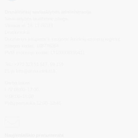
Druskininkų savivaldybės administracija
Savivaldybės biudžetinė įstaiga,
Vilniaus al. 18, LT-66119
Druskininkai
Duomenys kaupiami ir saugomi Juridinių asmenų registre
Įstaigos kodas: 188776264
PVM mokėtojo kodas: LT100008196411
Tel.: +370 313 51 517, 59 159
El. p.
info@druskininkai.lt
Darbo laikas:
I–IV 08:00–17:00,
V 08:00–15:00
Pietų pertrauka 12:00–12:45
Naujienlaiškio prenumerata