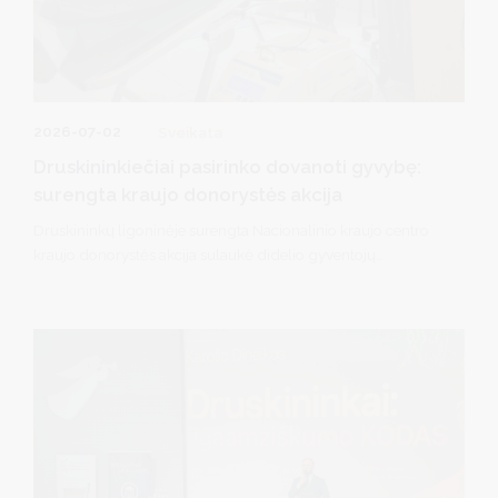
2026-07-02
Sveikata
Druskininkiečiai pasirinko dovanoti gyvybę:
surengta kraujo donorystės akcija
Druskininkų ligoninėje surengta Nacionalinio kraujo centro
kraujo donorystės akcija sulaukė didelio gyventojų
aktyvumo. Šį kartą kraujo dovanojo 56 donorai, iš kurių net 22
tai padarė pirmą kartą.