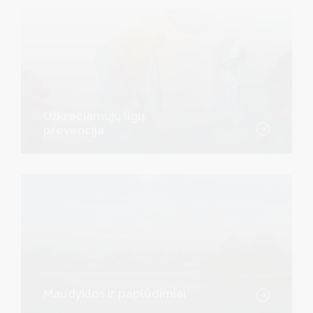
Užkrečiamųjų ligų
prevencija
Maudyklos ir paplūdimiai