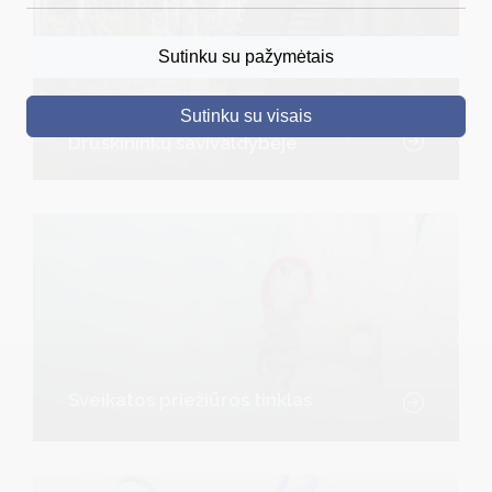
DRUSKININKAI
Sutinku su pažymėtais
SKELBIMAI
Sutinku su visais
Defibriliatorių tinklas
TURIZMAS
Druskininkų savivaldybėje
VERSLAS
PROJEKTAI
ŠVIETIMAS
REGISTRACIJA
RENGINIAI
Sveikatos priežiūros tinklas