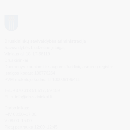
Druskininkų savivaldybės administracija
Savivaldybės biudžetinė įstaiga,
Vilniaus al. 18, LT-66119
Druskininkai
Duomenys kaupiami ir saugomi Juridinių asmenų registre
Įstaigos kodas: 188776264
PVM mokėtojo kodas: LT100008196411
Tel.: +370 313 51 517, 59 159
El. p.
info@druskininkai.lt
Darbo laikas:
I–IV 08:00–17:00,
V 08:00–15:00
Pietų pertrauka 12:00–12:45