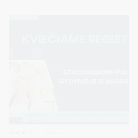
medicinos pagalbą po šalį sukrėtusio stipraus žemės
drebėjimo, dirbo ir Druskininkų ligoninės skubios
glė Ragaišytė.
pagalbos gydytoja E
2026-07-21
Sveikata