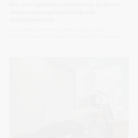
Nuo šiol registracija į palaikomojo gydymo ir
slaugos paslaugų laukiančiųjų eilę –
elektroniniu būdu
VšĮ Druskininkų pirminės sveikatos priežiūros centras
informuoja, kad nuo šiol registruotis į palaikomojo gydymo ir
slaugos paslaugų laukiančiųjų eilę galima elektroniniu būdu
per Išankstinės pacientų registracijos (IPR) sistemą.