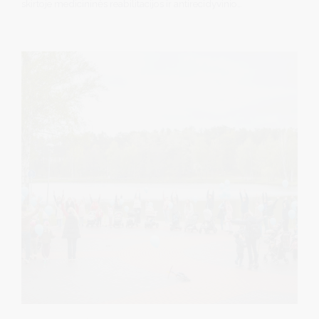
skirtoje medicininės reabilitacijos ir antirecidyvinio
sanatorinio gydymo aktualijoms aptarti, iškilmingai įteikta
Karolio Dineikos premija. Šiemet ji skirta ilgametei fizinės
medicinos ir reabilitacijos gydytojai Daliai Vosylienei už
reikšmingą indėlį į pacientų sveikatinimą, kurortologijos
plėtrą ir Druskininkų, kaip sveikatinimo kurorto, stiprinimą.