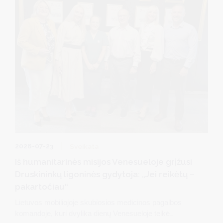
2026-07-23
Sveikata
Iš humanitarinės misijos Venesueloje grįžusi
Druskininkų ligoninės gydytoja: „Jei reikėtų –
pakartočiau“
Lietuvos mobiliojoje skubiosios medicinos pagalbos
komandoje, kuri dvylika dienų Venesueloje teikė