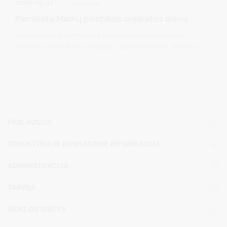
2026-05-11
Sveikata
Paminėta Mamų psichikos sveikatos diena
Druskininkuose sekmadienį surengtas Mamų psichikos
sveikatos dienai skirtas renginys „Stipresnės kartu“, subūręs
mamas, šeimas ir visus, kuriems svarbi emocinė gerovė bei
palaikymas vieni kitiems. Šis renginys Druskininkuose
surengtas jau trečią kartą.
PASLAUGOS
STRUKTŪRA IR KONTAKTINĖ INFORMACIJA
ADMINISTRACIJA
TARYBA
VEIKLOS SRITYS