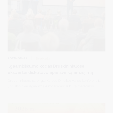
2026-06-11
Sveikata
Ilgaamžiškumo kodas Druskininkuose:
ekspertai diskutavo apie sveiką amžėjimą
Druskininkuose surengta Karolio Dineikos vardo konferencija
„Druskininkai: ilgaamžiškumo kodas“ subūrė medicinos,
mokslo, sveikatinimo ir turizmo ekspertus diskusijai apie tai,
kas iš tiesų lemia ilgą ir kokybišką gyvenimą. Konferencijoje
skambėjo mintis, kad ilgaamžiškumas nėra vien genetika ar
modernios technologijos – jį kasdien kuriame savo