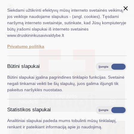
Siekdami užtikrinti efektyvų mūsų interneto svetainės veikimą,
jos veikloje naudojame slapukus - (angl. cookies). Tęsdami
naršymą interneto svetainėje, sutinkate, kad Jūsų kompiuteryje
EN
Ieškoti...
Titulinis
Veiklos sritys
Sveikata
būtų įrašomi slapukai iš interneto svetainės
SVEIKATA
www.druskininkusavivaldybe.lt
Taryba
Privatumo politika
Meras
Administracija
Būtini slapukai
Įjungta
Išjungta
Veiklos sritys
Būtini slapukai įgalina pagrindines tinklapio funkcijas. Svetainė
negali tinkamai veikti be šių slapukų, juos galima išjungti tik
Teisinė informacija
Druskininkuose 36
pakeitus naršyklės nuostatas.
defibriliatoriai: kaip juos
Struktūra ir kontaktinė informacija
naudoti
Statistikos slapukai
Karjera
Įjungta
Išjungta
Analitiniai slapukai padeda mums tobulinti mūsų tinklalapį,
DUK
renkant ir pateikiant informaciją apie jo naudojimą.
PASLAUGOS