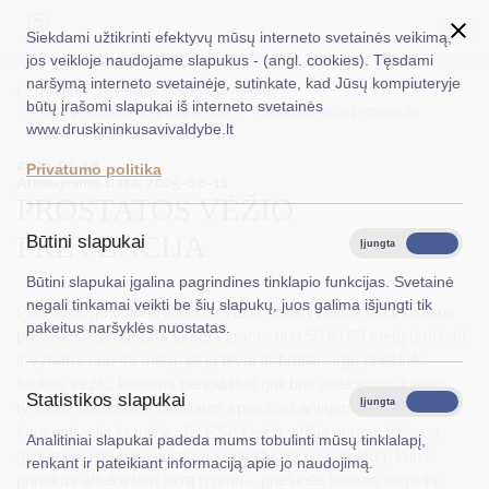
Siekdami užtikrinti efektyvų mūsų interneto svetainės veikimą,
jos veikloje naudojame slapukus - (angl. cookies). Tęsdami
naršymą interneto svetainėje, sutinkate, kad Jūsų kompiuteryje
EN
Ieškoti...
Titulinis
Veiklos sritys
Sveikata
būtų įrašomi slapukai iš interneto svetainės
Ligų prevencinės programos
Prostatos vėžio prevencija
www.druskininkusavivaldybe.lt
Taryba
2023-05-18
Privatumo politika
Atnaujinimo data: 2025-08-11
Meras
PROSTATOS VĖŽIO
Administracija
PREVENCIJA
Būtini slapukai
Įjungta
Išjungta
Veiklos sritys
Būtini slapukai įgalina pagrindines tinklapio funkcijas. Svetainė
negali tinkamai veikti be šių slapukų, juos galima išjungti tik
Prostatos (priešinės liaukos) vėžio ankstyvosios diagnostikos
Teisinė informacija
pakeitus naršyklės nuostatas.
prevencinė programa skirta vyrams nuo 50 iki 69 metų (imtinai)
Struktūra ir kontaktinė informacija
ir vyrams nuo 45 metų, jei jų tėvai ar broliai sirgo priešinės
liaukos vėžiu, kuriems periodiškai gali būti atliekamas kraujo
Statistikos slapukai
Karjera
Įjungta
Išjungta
tyrimas, parodantis prostatos specifinio antigeno (toliau – PSA)
koncentraciją kraujyje. Jei PSA kiekis viršija normą, šeimos
Analitiniai slapukai padeda mums tobulinti mūsų tinklalapį,
DUK
gydytojas išduoda siuntimą konsultuotis pas urologą, kuris
renkant ir pateikiant informaciją apie jo naudojimą.
prireikus atlieka tam tikrą tyrimą – priešinės liaukos biopsiją.
PASLAUGOS