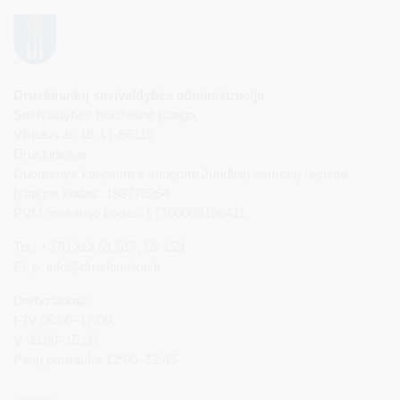
Druskininkų savivaldybės administracija
Savivaldybės biudžetinė įstaiga,
Vilniaus al. 18, LT-66119
Druskininkai
Duomenys kaupiami ir saugomi Juridinių asmenų registre
Įstaigos kodas: 188776264
PVM mokėtojo kodas: LT100008196411
Tel.: +370 313 51 517, 59 159
El. p.
info@druskininkai.lt
Darbo laikas:
I–IV 08:00–17:00,
V 08:00–15:00
Pietų pertrauka 12:00–12:45