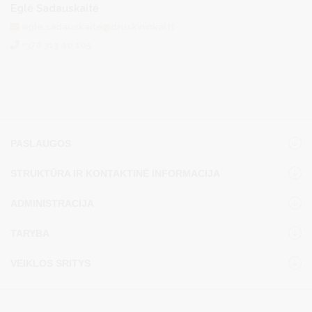
Eglė Sadauskaitė
egle.sadauskaite@druskininkai.lt
+370 313 40 105
PASLAUGOS
STRUKTŪRA IR KONTAKTINĖ INFORMACIJA
ADMINISTRACIJA
TARYBA
VEIKLOS SRITYS