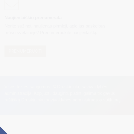
Naujienlaiškio prenumerata
Norite sužinoti naujienas pirmieji, apie jas paskelbus
mūsų svetainėje? Prenumeruokite naujienlaiškį.
PRENUMERUOTI
Visos teisės saugomos. © Druskininkų savivaldybės
administracija. Kopijuoti, dauginti, platinti galima tik gavus
raštišką Druskininkų savivaldybės administracijos sutikimą.