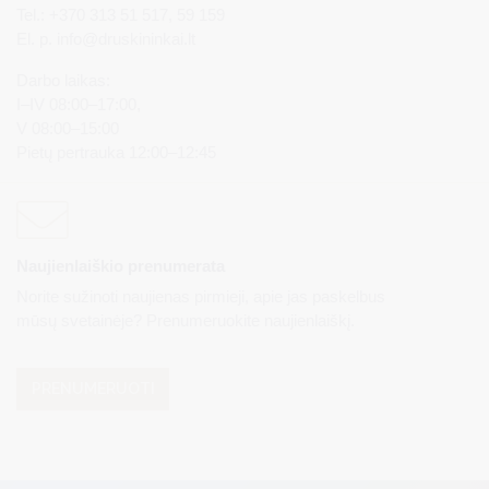
Tel.: +370 313 51 517, 59 159
El. p.
info@druskininkai.lt
Darbo laikas:
I–IV 08:00–17:00,
V 08:00–15:00
Pietų pertrauka 12:00–12:45
Naujienlaiškio prenumerata
Norite sužinoti naujienas pirmieji, apie jas paskelbus
mūsų svetainėje? Prenumeruokite naujienlaiškį.
PRENUMERUOTI