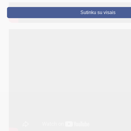
DRUSKININKAI
Sutinku su visais
SKELBIMAI
TURIZMAS
VERSLAS
PROJEKTAI
ŠVIETIMAS
REGISTRACIJA
RENGINIAI