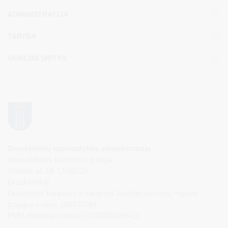
ADMINISTRACIJA
TARYBA
VEIKLOS SRITYS
Druskininkų savivaldybės administracija
Savivaldybės biudžetinė įstaiga,
Vilniaus al. 18, LT-66119
Druskininkai
Duomenys kaupiami ir saugomi Juridinių asmenų registre
Įstaigos kodas: 188776264
PVM mokėtojo kodas: LT100008196411