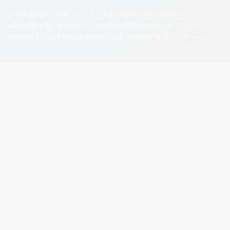
Visos teisės saugomos. © Druskininkų savivaldybės
administracija. Kopijuoti, dauginti, platinti galima tik gavus
raštišką Druskininkų savivaldybės administracijos sutikimą.