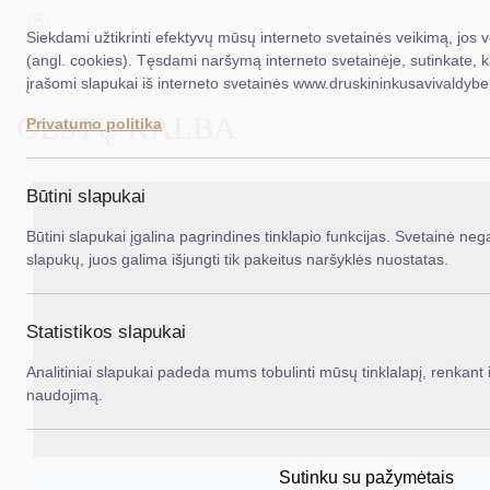
Siekdami užtikrinti efektyvų mūsų interneto svetainės veikimą, jos 
(angl. cookies). Tęsdami naršymą interneto svetainėje, sutinkate, 
įrašomi slapukai iš interneto svetainės www.druskininkusavivaldybe.
EN
Ieš
Titulinis
Veiklos sritys
Turizmas
Gestų kalba
GESTŲ KALBA
Privatumo politika
Taryba
Meras
Būtini slapukai
Administracija
Būtini slapukai įgalina pagrindines tinklapio funkcijas. Svetainė nega
slapukų, juos galima išjungti tik pakeitus naršyklės nuostatas.
Veiklos sritys
Teisinė informacija
Statistikos slapukai
Struktūra ir kontaktinė informacija
Analitiniai slapukai padeda mums tobulinti mūsų tinklalapį, renkant i
naudojimą.
Karjera
DUK
Sutinku su pažymėtais
PASLAUGOS