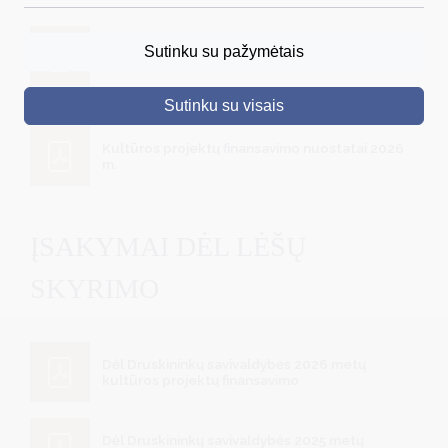
DRUSKININKAI
Sutinku su pažymėtais
Kultūros projektų vertinimo kriterijai 2026 m.
SKELBIMAI
Sutinku su visais
TURIZMAS
Kultūros projektų finansavimo nuostatai 2026
VERSLAS
m.
PROJEKTAI
ŠVIETIMAS
ĮSAKYMAI DĖL LĖŠŲ
REGISTRACIJA
SKYRIMO
RENGINIAI
Dėl Druskininkų savivaldybės 2026 metų
kultūros projektų finansavimo
Dėl Druskininkų savivaldybės 2025 metų