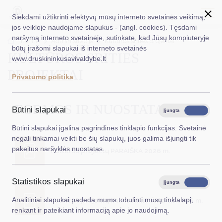
Siekdami užtikrinti efektyvų mūsų interneto svetainės veikimą,
jos veikloje naudojame slapukus - (angl. cookies). Tęsdami
naršymą interneto svetainėje, sutinkate, kad Jūsų kompiuteryje
EN
Ieškoti...
Titulinis
Administracija
Kultūros srities projektai
būtų įrašomi slapukai iš interneto svetainės
KULTŪROS SRITIES
www.druskininkusavivaldybe.lt
Taryba
PROJEKTAI
Privatumo politika
Meras
Administracija
FORMOS IR NUOSTATAI
Būtini slapukai
Įjungta
Išjungta
Veiklos sritys
Būtini slapukai įgalina pagrindines tinklapio funkcijas. Svetainė
negali tinkamai veikti be šių slapukų, juos galima išjungti tik
Teisinė informacija
pakeitus naršyklės nuostatas.
Kultūros projektų PARAIŠKA 2026 m.
Struktūra ir kontaktinė informacija
Statistikos slapukai
Karjera
Įjungta
Išjungta
Analitiniai slapukai padeda mums tobulinti mūsų tinklalapį,
Kultūros projektų finansavimo sutartis 2026 m.
DUK
renkant ir pateikiant informaciją apie jo naudojimą.
PASLAUGOS