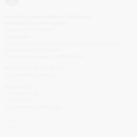
Druskininkų savivaldybės administracija
Savivaldybės biudžetinė įstaiga,
Vilniaus al. 18, LT-66119
Druskininkai
Duomenys kaupiami ir saugomi Juridinių asmenų registre
Įstaigos kodas: 188776264
PVM mokėtojo kodas: LT100008196411
Tel.: +370 313 51 517, 59 159
El. p.
info@druskininkai.lt
Darbo laikas:
I–IV 08:00–17:00,
V 08:00–15:00
Pietų pertrauka 12:00–12:45