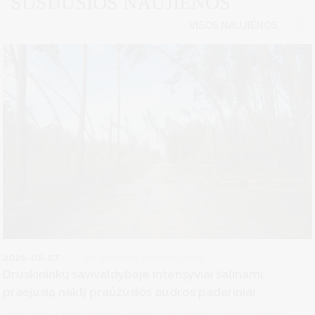
SUSIJUSIOS NAUJIENOS
VISOS NAUJIENOS
2026-08-07
Visuomenės informavimas
Druskininkų savivaldybėje intensyviai šalinami
praėjusią naktį praūžusios audros padariniai
Druskininkų savivaldybėje intensyviai šalinami praėjusią naktį