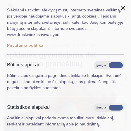
Siekdami užtikrinti efektyvų mūsų interneto svetainės veikimą,
jos veikloje naudojame slapukus - (angl. cookies). Tęsdami
naršymą interneto svetainėje, sutinkate, kad Jūsų kompiuteryje
EN
Ieškoti...
Titulinis
Naujienos
būtų įrašomi slapukai iš interneto svetainės
Apklausa gyventojams dėl perspėjimo pranešimų
www.druskininkusavivaldybe.lt
Taryba
2025-10-07
Visuomenės informavimas
Privatumo politika
Meras
Apklausa gyventojams dėl
Administracija
perspėjimo pranešimų
Būtini slapukai
Įjungta
Išjungta
Veiklos sritys
Būtini slapukai įgalina pagrindines tinklapio funkcijas. Svetainė
negali tinkamai veikti be šių slapukų, juos galima išjungti tik
Teisinė informacija
pakeitus naršyklės nuostatas.
Struktūra ir kontaktinė informacija
Statistikos slapukai
Karjera
Įjungta
Išjungta
Analitiniai slapukai padeda mums tobulinti mūsų tinklalapį,
DUK
renkant ir pateikiant informaciją apie jo naudojimą.
PASLAUGOS