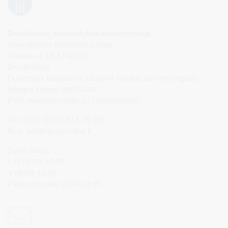
Druskininkų savivaldybės administracija
Savivaldybės biudžetinė įstaiga,
Vilniaus al. 18, LT-66119
Druskininkai
Duomenys kaupiami ir saugomi Juridinių asmenų registre
Įstaigos kodas: 188776264
PVM mokėtojo kodas: LT100008196411
Tel.: +370 313 51 517, 59 159
El. p.
info@druskininkai.lt
Darbo laikas:
I–IV 08:00–17:00,
V 08:00–15:00
Pietų pertrauka 12:00–12:45