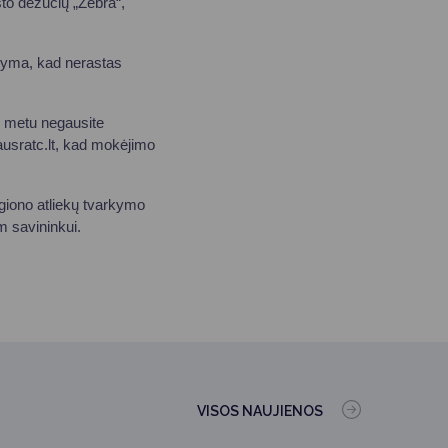
što dėžučių „Zebra“,
žyma, kad nerastas
iu metu negausite
usratc.lt
, kad mokėjimo
egiono atliekų tvarkymo
m savininkui.
VISOS NAUJIENOS