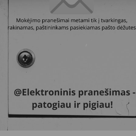
Vartotojų teisių apsauga
Pranešėjų apsauga
Asmens duomenų apsauga