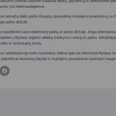
varkymo centras kasmet sulaukia laiškų, grįžtančių iš elektroninio pa
, kurios yra nebenaudojamos.
ma nemaža dalis paštu išsiųstų spausdintų mokėjimo pranešimų su 
nga pašto dėžutė.
 pasitikrinti savo elektroninį paštą ar pašto dėžutę. Jeigu artimiaus
pkitės į Alytaus regiono atliekų tvarkymo centrą el. paštu
info@alyta
laiku ir nesikauptų skola.
s nekilnojamojo turto savininkui, būtina apie tai informuoti Alytaus r
i pakeitimai duomenų bazėje ir mokėjimo pranešimai siunčiami nauja