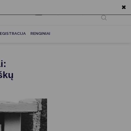
✖
EN
Ieškoti...
EGISTRACIJA
RENGINIAI
i:
iškų