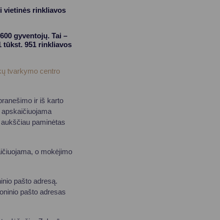
vietinės rinkliavos
600 gyventojų. Tai –
 tūkst. 951 rinkliavos
ekų tvarkymo centro
ranešimo ir iš karto
i apskaičiuojama
s aukščiau paminėtas
aičiuojama, o mokėjimo
inio pašto adresą.
roninio pašto adresas