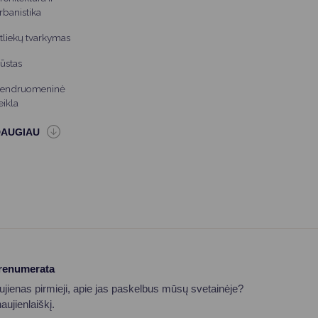
rbanistika
tliekų tvarkymas
ūstas
endruomeninė
eikla
prenumerata
aujienas pirmieji, apie jas paskelbus mūsų svetainėje?
ujienlaiškį.