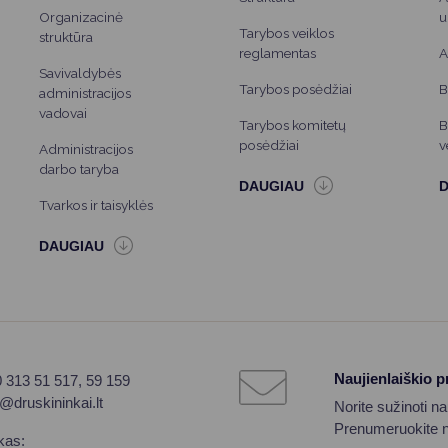
Organizacinė
u
Tarybos veiklos
struktūra
reglamentas
A
Savivaldybės
Tarybos posėdžiai
B
administracijos
vadovai
Tarybos komitetų
B
posėdžiai
v
Administracijos
darbo taryba
Tvarkos ir taisyklės
Naujienlaiškio 
0 313 51 517, 59 159
o@druskininkai.lt
Norite sužinoti n
Prenumeruokite na
kas: