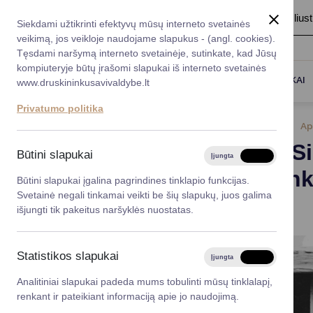
A
Šriftas:
A
A
Fonas:
Baltas
Juoda
Ilius
Taryba
Meras
Administracija
Siekdami užtikrinti efektyvų mūsų interneto svetainės
Karjera
DUK
veikimą, jos veikloje naudojame slapukus - (angl. cookies).
*}
Registruokitės priėmi
Administracin
Tęsdami naršymą interneto svetainėje, sutinkate, kad Jūsų
kompiuteryje būtų įrašomi slapukai iš interneto svetainės
Titulinis
Naujienos
ARATC: Siunčiami mokėjimo praneš
Darbotvarkė
Savivaldybės 
PASLAUGOS
DRUSKININKAI
www.druskininkusavivaldybe.lt
vadovai
Kontaktai
Privatumo politika
Planavimo do
2024-02-13
Ap
Vicemerai
ARATC: Si
Korupcijos pre
Būtini slapukai
Įjungta
Išjungta
Mero patarėja
pasitikrink
Viešieji pirkim
Būtini slapukai įgalina pagrindines tinklapio funkcijas.
Svetainė negali tinkamai veikti be šių slapukų, juos galima
dėžutes
Lygios galim
išjungti tik pakeitus naršyklės nuostatas.
Savivaldybės
projektai
Statistikos slapukai
Įjungta
Išjungta
Finansų valdym
Analitiniai slapukai padeda mums tobulinti mūsų tinklalapį,
renkant ir pateikiant informaciją apie jo naudojimą.
Organizacinė 