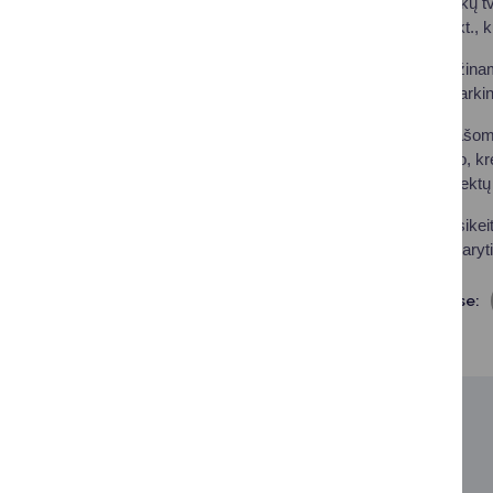
Alytaus regiono atliekų t
„Infoseka“, „aktv“ ir kt.
Taip pat kasmet grąžina
adresatas arba netvarki
Todėl primygtinai prašome
mokėjimo pranešimo, krei
pranešimas jus pasiektų 
Primename, kad pasikeitu
centrą, kad būtų padaryt
Dalintis soc. tinkluose:
SUSIJUSIOS NAUJIENOS