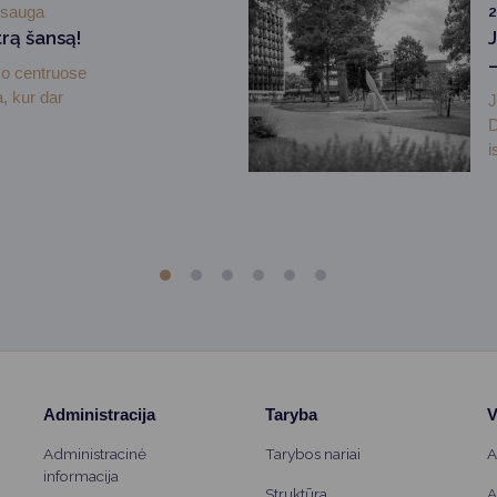
osauga
2
rą šansą!
mo centruose
, kur dar
J
D
i
Administracija
Taryba
V
Administracinė
Tarybos nariai
A
informacija
Struktūra
A