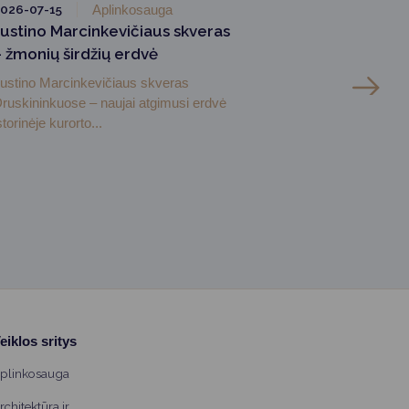
026-07-15
Aplinkosauga
Justino Marcinkevičiaus skveras
– žmonių širdžių erdvė
ustino Marcinkevičiaus skveras
ruskininkuose – naujai atgimusi erdvė
storinėje kurorto...
eiklos sritys
plinkosauga
rchitektūra ir