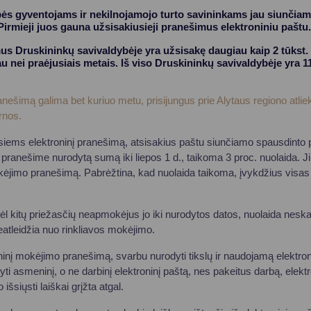
ės gyventojams ir nekilnojamojo turto savininkams jau siunčiami 
irmieji juos gauna užsisakiusieji pranešimus elektroniniu paštu.
us Druskininkų savivaldybėje yra užsisakę daugiau kaip 2 tūkst. 
u nei praėjusiais metais. Iš viso Druskininkų savivaldybėje yra 11
ranešimą galima bet kuriuo metu, prisijungus prie Alytaus regiono atli
tarnos.
iems elektroninį pranešimą, atsisakius paštu siunčiamo spausdinto p
pranešime nurodytą sumą iki liepos 1 d., taikoma 3 proc. nuolaida. J
kėjimo pranešimą. Pabrėžtina, kad nuolaida taikoma, įvykdžius visa
l kitų priežasčių neapmokėjus jo iki nurodytos datos, nuolaida nesk
tleidžia nuo rinkliavos mokėjimo.
ninį mokėjimo pranešimą, svarbu nurodyti tikslų ir naudojamą elektron
asmeninį, o ne darbinį elektroninį paštą, nes pakeitus darbą, elekt
šsiųsti laiškai grįžta atgal.