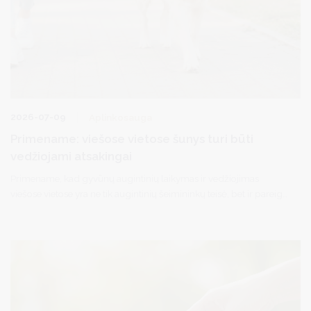
2026-07-09
Aplinkosauga
Primename: viešose vietose šunys turi būti
vedžiojami atsakingai
Primename, kad gyvūnų augintinių laikymas ir vedžiojimas
viešose vietose yra ne tik augintinių šeimininkų teisė, bet ir pareiga
užtikrinti aplinkinių žmonių bei kitų gyvūnų saugumą.