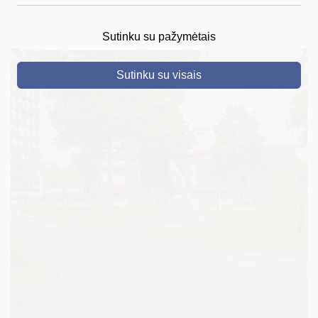
DRUSKININKAI
Sutinku su pažymėtais
SKELBIMAI
Sutinku su visais
TURIZMAS
VERSLAS
PROJEKTAI
ŠVIETIMAS
REGISTRACIJA
RENGINIAI