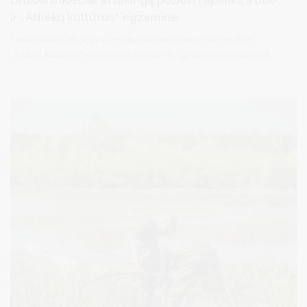
ir „Atliekų kultūros“ egzamine
Šiais metais Lietuvoje surengtas jau septintasis nacionalinis
„Atliekų kultūros“ egzaminas, kviečiantis gyventojus pasitikrinti
žinias apie atliekų rūšiavimą, aplinkosaugą, atsakingą vartojimą ir
tvarų gyvenimo būdą. Prie šios iniciatyvos prisijungė ir
druskininkiečiai.