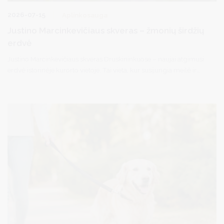
2026-07-15
Aplinkosauga
Justino Marcinkevičiaus skveras – žmonių širdžių
erdvė
Justino Marcinkevičiaus skveras Druskininkuose – naujai atgimusi
erdvė istorinėje kurorto vietoje. Tai vieta, kur susijungia meilė ir
pagarba Žmogui, kultūrai, aplinkai, kūrybai. Šis skveras – gražus
įrodymas, kad bendruomenės idėja kuria miesto veidą ir jo istoriją.