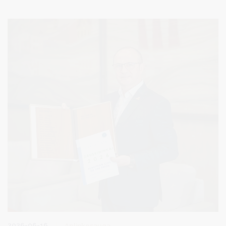
periodiškumą, todėl jokių nepatogumų gyventojai nepajus.
2026-06-16
Aplinkosauga