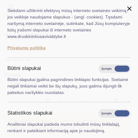
Siekdami užtikrinti efektyvų mūsų interneto svetainės veikimą,
jos veikloje naudojame slapukus - (angl. cookies). Tęsdami
naršymą interneto svetainėje, sutinkate, kad Jūsų kompiuteryje
EN
Ieškoti...
Titulinis
Naujienos
būtų įrašomi slapukai iš interneto svetainės
NAUJIENOS
www.druskininkusavivaldybe.lt
Taryba
Privatumo politika
Meras
Viso įrašų: 96
Administracija
Būtini slapukai
Įjungta
Išjungta
Filtruoti:
Veiklos sritys
Būtini slapukai įgalina pagrindines tinklapio funkcijas. Svetainė
×
Aplinkosauga
negali tinkamai veikti be šių slapukų, juos galima išjungti tik
Teisinė informacija
pakeitus naršyklės nuostatas.
Struktūra ir kontaktinė informacija
Išvalyti
Išvalyt
Statistikos slapukai
Karjera
Įjungta
Išjungta
Atkreipkite dėmesį!
Jūs pasinaudojote įrašų filtru, todėl
Analitiniai slapukai padeda mums tobulinti mūsų tinklalapį,
DUK
matote susiaurintą sąrašą.
Rodyti pilną sąrašą
renkant ir pateikiant informaciją apie jo naudojimą.
PASLAUGOS