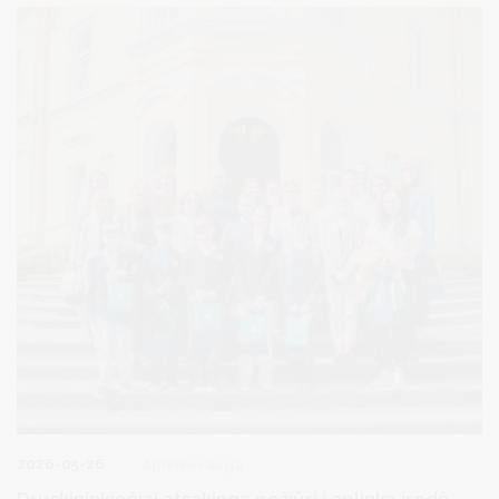
2026-05-26
Aplinkosauga
Druskininkiečiai atsakingą požiūrį į aplinką įrodė