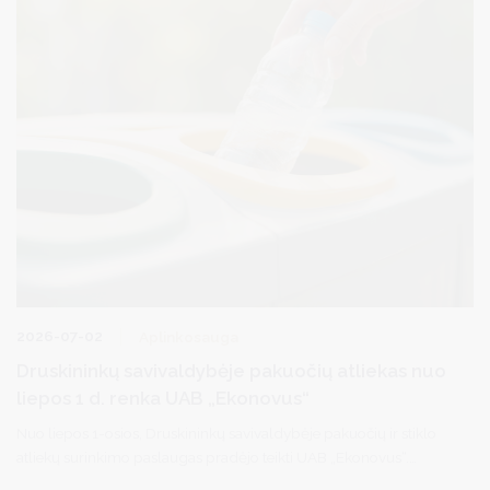
2026-07-02
Aplinkosauga
Druskininkų savivaldybėje pakuočių atliekas nuo
liepos 1 d. renka UAB „Ekonovus“
Nuo liepos 1-osios, Druskininkų savivaldybėje pakuočių ir stiklo
atliekų surinkimo paslaugas pradėjo teikti UAB „Ekonovus“.
Atliekų surinkimas vyksta pagal atnaujintus grafikus išlaikant