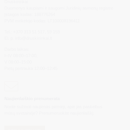
Druskininkai
Duomenys kaupiami ir saugomi Juridinių asmenų registre
Įstaigos kodas: 188776264
PVM mokėtojo kodas: LT100008196411
Tel.: +370 313 51 517, 59 159
El. p.
info@druskininkai.lt
Darbo laikas:
I–IV 08:00–17:00,
V 08:00–15:00
Pietų pertrauka 12:00–12:45
Naujienlaiškio prenumerata
Norite sužinoti naujienas pirmieji, apie jas paskelbus
mūsų svetainėje? Prenumeruokite naujienlaiškį.