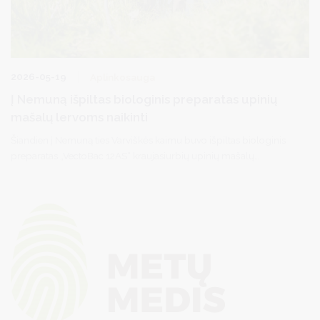
2026-05-19
Aplinkosauga
Į Nemuną išpiltas biologinis preparatas upinių
mašalų lervoms naikinti
Šiandien į Nemuną ties Varviškės kaimu buvo išpiltas biologinis
preparatas „VectoBac 12AS“ kraujasiurbių upinių mašalų
lervutėms naikinti. Procesą stebėjo Gamtos tyrimų centro ir
Druskininkų savivaldybės administracijos specialistai.