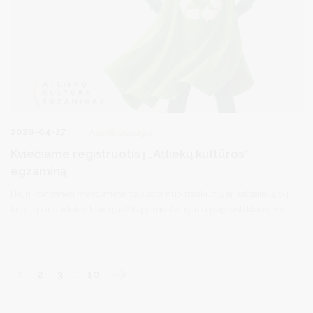
2026-04-27
Aplinkosauga
Kviečiame registruotis į „Atliekų kultūros“
egzaminą
Į kurį konteinerį mestumėte pakuotę nuo traškučių ar saldainių, o į
kurį – panaudotas baterijas? Iš pirmo žvilgsnio paprasti klausimai
neretai tampa tikru galvosūkiu. Visuomenės nuomonės apklausos
rodo, kad daugelis teigia puikiai išmanantys atliekų rūšiavimo
taisykles, bet realybė ir faktai dar rodo ką kita – klaidų vis dar
darome dažnai.
1
2
3
…
10