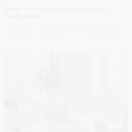
Druskininkai paskelbti 2026 metų Europos
medžių miestu
Europos arboristų taryba (EAC) Druskininkus paskelbė 2026 metų
Europos medžių miestu. Už išskirtinį indėlį į arboristiką skiriamas
apdovanojimas savivaldybei įteiktas Vilniuje vykusioje EAC
metinėje generalinėje asamblėjoje.