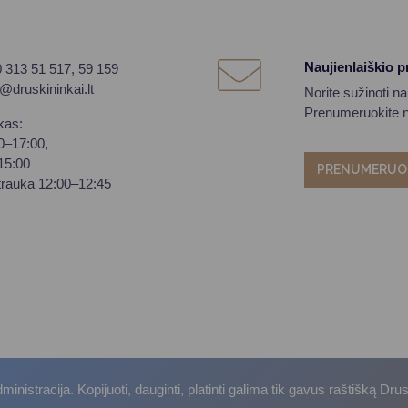
Naujienlaiškio 
0 313 51 517, 59 159
o@druskininkai.lt
Norite sužinoti n
Prenumeruokite na
kas:
00–17:00,
–15:00
PRENUMERUO
trauka 12:00–12:45
istracija. Kopijuoti, dauginti, platinti galima tik gavus raštišką Dru