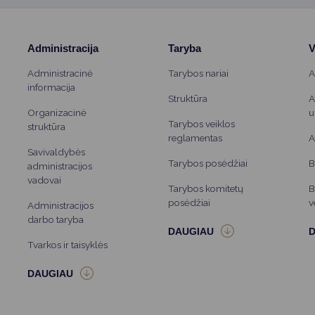
Administracija
Taryba
V
Administracinė
Tarybos nariai
A
informacija
Struktūra
A
Organizacinė
u
Tarybos veiklos
struktūra
reglamentas
A
Savivaldybės
Tarybos posėdžiai
B
administracijos
vadovai
Tarybos komitetų
B
posėdžiai
v
Administracijos
darbo taryba
Tvarkos ir taisyklės