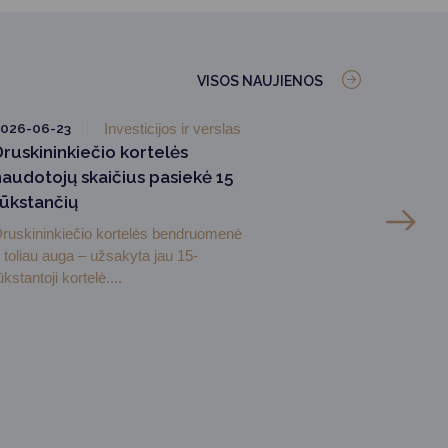
VISOS NAUJIENOS
026-06-23
Investicijos ir verslas
Druskininkiečio kortelės
naudotojų skaičius pasiekė 15
tūkstančių
ruskininkiečio kortelės bendruomenė
r toliau auga – užsakyta jau 15-
ūkstantoji kortelė....