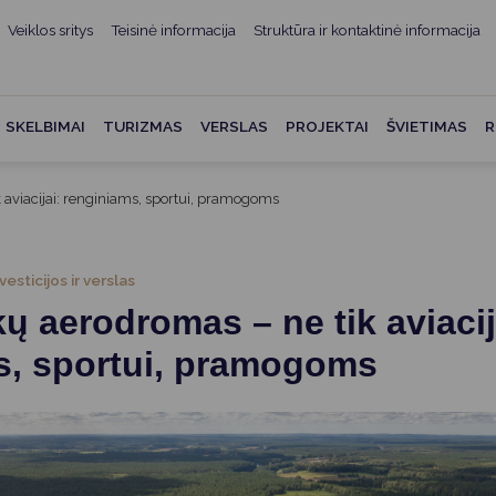
Veiklos sritys
Teisinė informacija
Struktūra ir kontaktinė informacija
mui
ė informacija
Teisės aktai
Struktūra ir kontaktinė
informacija
administracijos
Norminiai teisės aktai
SKELBIMAI
TURIZMAS
VERSLAS
PROJEKTAI
ŠVIETIMAS
R
Asmenų aptarnavimas
Teisės aktų projektai
kumentai
Konsultavimasis su
 aviacijai: renginiams, sportui, pramogoms
Mero potvarkiai
visuomene
vencija
Tyrimai ir analizės
Savivaldybės įstaigos
ai
vesticijos ir verslas
Valstybės garantuojama
Darbo grupės ir komisijos
ų aerodromas – ne tik aviacij
ybės
teisinė pagalba
Seniūnijos
s, sportui, pramogoms
 remiami
Teisės aktų pažeidimai
Nuorodos
Galiojančio teisinio
as ir apskaita
reguliavimo poveikio ex post
vertinimas
struktūra