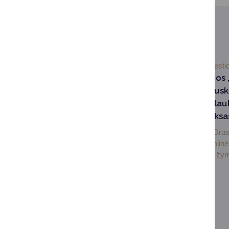
SUSIJUSIOS NAUJIENOS
2026-04-17
Investic
Didelės permainos 
sanatorijoje“: Drus
iškils modernus lau
baseinų kompleksa
„Eglės sanatorijoje“ Dru
buvo surengta simbolinė
įkasimo ceremonija, žymi