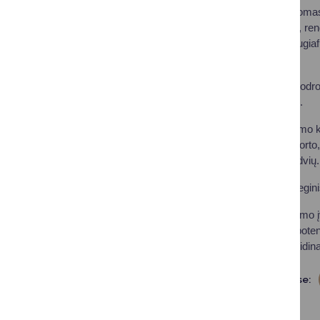
„Druskininkų aerodromas –
sportui, mokymams, rengi
ir taptų moderniu daugi
Malinauskas.
Jis pabrėžė, kad aerodrom
keleiviniais lėktuvais.
Patvirtintoje aerodromo 
infrastruktūros iki spor
poreikiams skirtų erdvių.
Koncepcija yra strategin
Druskininkų aerodromo įve
teritorija turi didžiulį p
konkurencingumą, didinanč
Dalintis soc. tinkluose: