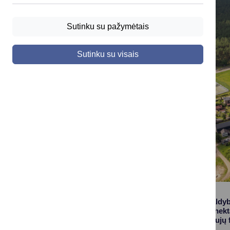
Sutinku su pažymėtais
Sutinku su visais
Druskininkų savivaldyb
ilgalaikę beveik 47 hek
atnaujinimui bei naujų f