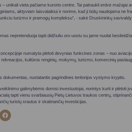
 unikali vieta pačiame kurorto centre. Tai patraukli erdvė mažajai avi
niams, aktyviam laisvalaikiui ir norime, kad ji būtų naudojama ne fra
afunkciu turizmo ir pramogų kompleksu“, - sakė Druskininkų savival
as nepretenduoja tapti didžiuliu oro uostu su jame nuolat besileidžian
koncepcijoje numatyta plėtoti devynias funkcines zonas – nuo aviacijo
to, rekreacijos, kultūros renginių, mokymų, turizmo, komercinių pasl
is dokumentas, nustatantis pagrindines teritorijos vystymo kryptis.
iklinimo galimybėmis domisi investuotojai, norintys kurti ir plėtoti įvai
otencialą tapti vienu svarbiausių Pietų Lietuvos traukos centrų, stiprinan
ių turistų srautus ir skatinančių investicijas.