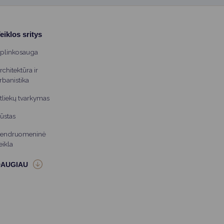
eiklos sritys
plinkosauga
rchitektūra ir
rbanistika
tliekų tvarkymas
ūstas
endruomeninė
eikla