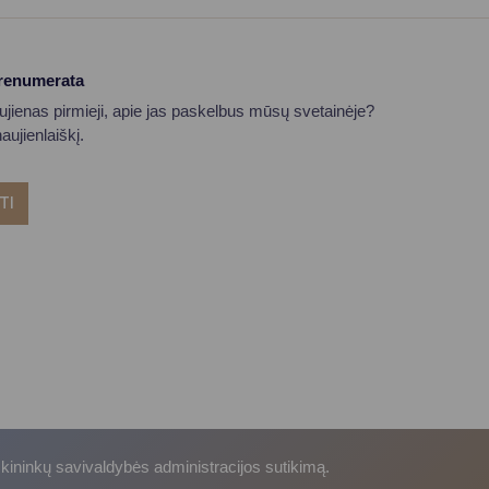
prenumerata
aujienas pirmieji, apie jas paskelbus mūsų svetainėje?
ujienlaiškį.
TI
skininkų savivaldybės administracijos sutikimą.