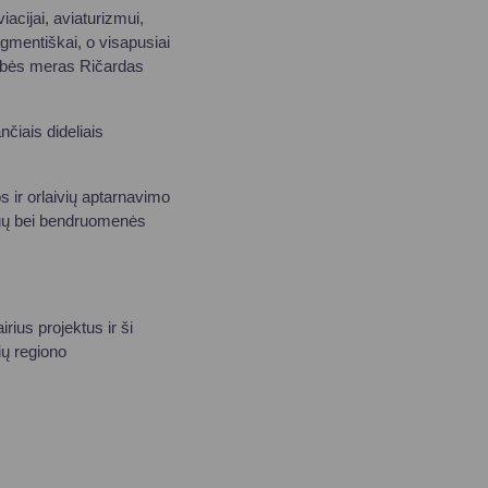
acijai, aviaturizmui,
gmentiškai, o visapusiai
dybės meras Ričardas
čiais dideliais
s ir orlaivių aptarnavimo
augų bei bendruomenės
rius projektus ir ši
čių regiono