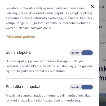
Taryba
Meras
Administracija
Siekdami užtikrinti efektyvų mūsų interneto svetainės
Karjera
DUK
veikimą, jos veikloje naudojame slapukus - (angl. cookies).
Registruokitės priėmi
Administracin
Tęsdami naršymą interneto svetainėje, sutinkate, kad Jūsų
kompiuteryje būtų įrašomi slapukai iš interneto svetainės
Darbotvarkė
Savivaldybės 
PASLAUGOS
DRUSKININKAI
www.druskininkusavivaldybe.lt
vadovai
Kontaktai
Privatumo politika
Planavimo do
Titulinis
Naujienos
Druskininkų aerodromas – ne tik
Vicemerai
Korupcijos pre
Būtini slapukai
Įjungta
Išjungta
Mero patarėja
Viešieji pirkim
2026-06-04
In
Būtini slapukai įgalina pagrindines tinklapio funkcijas.
Svetainė negali tinkamai veikti be šių slapukų, juos galima
Druskinink
Lygios galim
išjungti tik pakeitus naršyklės nuostatas.
renginiam
Savivaldybės
projektai
Statistikos slapukai
Įjungta
Išjungta
Finansų valdym
Analitiniai slapukai padeda mums tobulinti mūsų tinklalapį,
renkant ir pateikiant informaciją apie jo naudojimą.
Organizacinė 