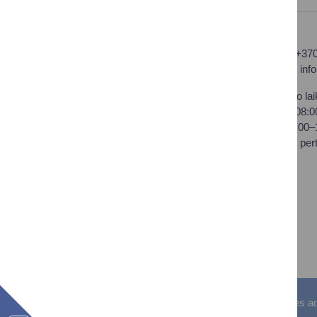
Druskininkų savivaldybės
Tel.: +37
administracija
El. p.
inf
Savivaldybės biudžetinė
Darbo lai
įstaiga,
I–IV 08:
Vilniaus al. 18, LT-66119
V 08:00
Druskininkai
Pietų per
Duomenys kaupiami ir
saugomi Juridinių asmenų
registre
Įstaigos kodas: 188776264
PVM mokėtojo kodas:
LT100008196411
Visos teisės saugomos. © Druskininkų savivaldybės admin