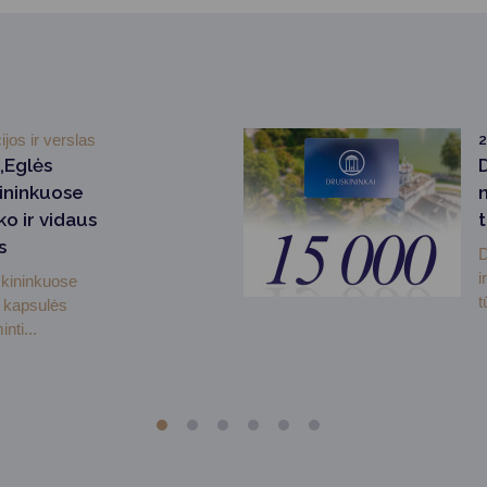
ijos ir verslas
2
„Eglės
kininkuose
ko ir vidaus
s
D
i
skininkuose
t
 kapsulės
nti...