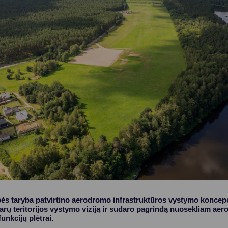
Vartotojų teisių apsauga
Pranešėjų apsauga
Asmens duomenų apsauga
ės taryba patvirtino aerodromo infrastruktūros vystymo koncepci
tarų teritorijos vystymo viziją ir sudaro pagrindą nuosekliam ae
unkcijų plėtrai.