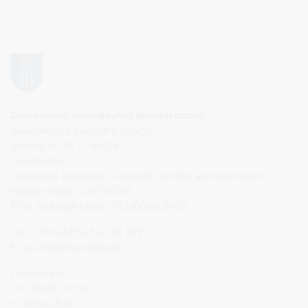
Druskininkų savivaldybės administracija
Savivaldybės biudžetinė įstaiga,
Vilniaus al. 18, LT-66119
Druskininkai
Duomenys kaupiami ir saugomi Juridinių asmenų registre
Įstaigos kodas: 188776264
PVM mokėtojo kodas: LT100008196411
Tel.: +370 313 51 517, 59 159
El. p.
info@druskininkai.lt
Darbo laikas:
I–IV 08:00–17:00,
V 08:00–15:00