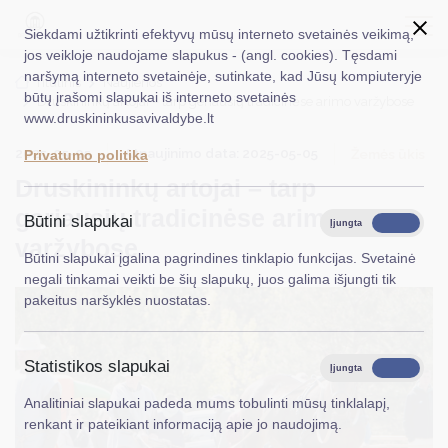
Siekdami užtikrinti efektyvų mūsų interneto svetainės veikimą,
jos veikloje naudojame slapukus - (angl. cookies). Tęsdami
naršymą interneto svetainėje, sutinkate, kad Jūsų kompiuteryje
EN
Ieškoti...
Titulinis
Naujienos
būtų įrašomi slapukai iš interneto svetainės
Druskininkų artojai – tarp geriausių tradicinėse arimo varžybose
www.druskininkusavivaldybe.lt
Taryba
2025-05-05
Atnaujinimo data: 2025-05-05
Žemės ūkis
Privatumo politika
Meras
Druskininkų artojai – tarp
Administracija
geriausių tradicinėse arimo
Būtini slapukai
Įjungta
Išjungta
varžybose
Veiklos sritys
Būtini slapukai įgalina pagrindines tinklapio funkcijas. Svetainė
negali tinkamai veikti be šių slapukų, juos galima išjungti tik
Teisinė informacija
pakeitus naršyklės nuostatas.
Struktūra ir kontaktinė informacija
Statistikos slapukai
Karjera
Įjungta
Išjungta
Analitiniai slapukai padeda mums tobulinti mūsų tinklalapį,
DUK
renkant ir pateikiant informaciją apie jo naudojimą.
PASLAUGOS