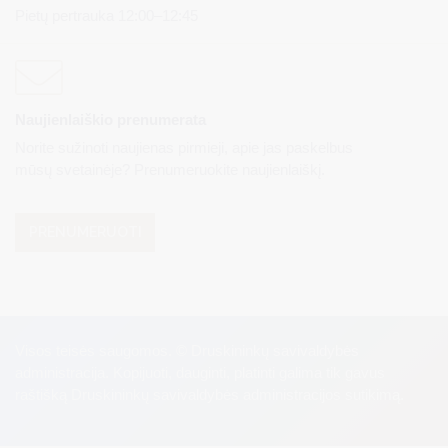
Pietų pertrauka 12:00–12:45
Naujienlaiškio prenumerata
Norite sužinoti naujienas pirmieji, apie jas paskelbus
mūsų svetainėje? Prenumeruokite naujienlaiškį.
PRENUMERUOTI
Visos teisės saugomos. © Druskininkų savivaldybės
administracija. Kopijuoti, dauginti, platinti galima tik gavus
raštišką Druskininkų savivaldybės administracijos sutikimą.