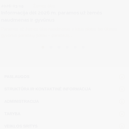
2026-03-19
Žemės ūkis
Informacija dėl 2026 m. paramos už žemės
naudmenas ir gyvūnus
Paramos už žemės ūkio naudmenas ir kitus plotus bei ūkinius
gyvūnus paraiškų (toliau – paraiška)...
PASLAUGOS
STRUKTŪRA IR KONTAKTINĖ INFORMACIJA
ADMINISTRACIJA
TARYBA
VEIKLOS SRITYS