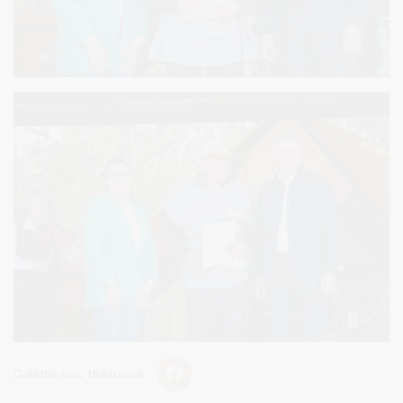
Dalintis soc. tinkluose: