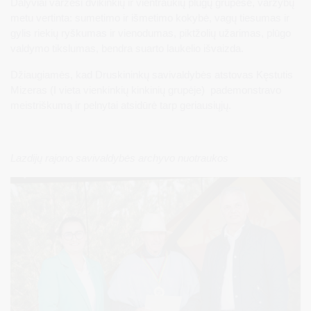
Dalyviai varžėsi dvikinkių ir vientraukių plūgų grupėse, varžybų
metu vertinta: sumetimo ir išmetimo kokybė, vagų tiesumas ir
gylis riekių ryškumas ir vienodumas, piktžolių užarimas, plūgo
valdymo tikslumas, bendra suarto laukelio išvaizda.
Džiaugiamės, kad Druskininkų savivaldybės atstovas Kęstutis
Mizeras (I vieta vienkinkių kinkinių grupėje) pademonstravo
meistriškumą ir pelnytai atsidūrė tarp geriausiųjų.
Lazdijų rajono savivaldybės archyvo nuotraukos