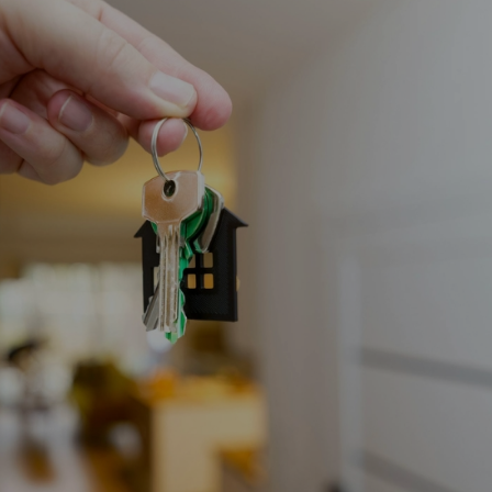
Vartotojų teisių apsauga
Pranešėjų apsauga
Asmens duomenų apsauga