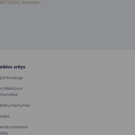
88776264, buveinės...
eiklos sritys
plinkosauga
rchitektūra ir
rbanistika
tliekų tvarkymas
ūstas
endruomeninė
eikla