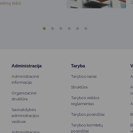
1
etimą teikti
Administracija
Taryba
V
Administracinė
Tarybos nariai
A
informacija
Struktūra
A
Organizacinė
u
Tarybos veiklos
struktūra
reglamentas
A
Savivaldybės
Tarybos posėdžiai
B
administracijos
vadovai
Tarybos komitetų
B
posėdžiai
v
Administracijos