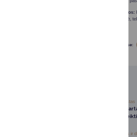
Druskininkai arba el. pa
Daugiau informacijos:
I
vyriausioji specialistė, te
Dalintis soc. tinkluose:
SUSIJUSIOS NAUJIENOS
2025-07-21
Būstas
Liepos 28 d. – start
prašymams suteikt
būstui įsigyti
Socialinės apsaugos ir d