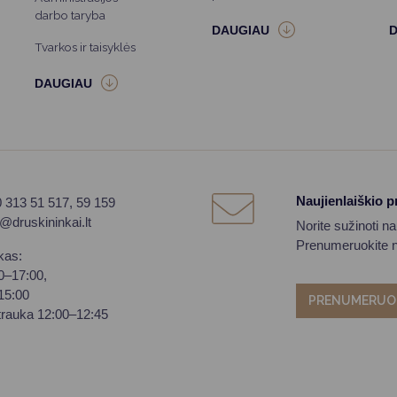
darbo taryba
Tvarkos ir taisyklės
Naujienlaiškio 
0 313 51 517, 59 159
o@druskininkai.lt
Norite sužinoti n
Prenumeruokite na
kas:
00–17:00,
–15:00
PRENUMERUO
trauka 12:00–12:45