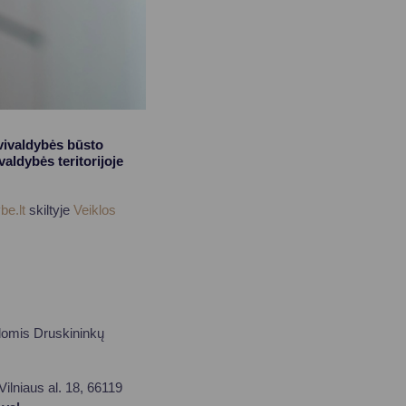
vivaldybės būsto
aldybės teritorijoje
be.lt
skiltyje
Veiklos
ndomis Druskininkų
ilniaus al. 18, 66119