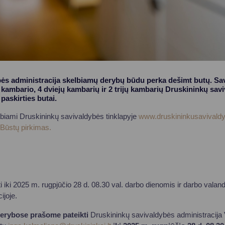
ės administracija skelbiamų derybų būdu perka dešimt butų. Sa
kambario, 4 dviejų kambarių ir 2 trijų kambarių Druskininkų saviv
askirties butai.
biami Druskininkų savivaldybės tinklapyje
www.druskininkusavivaldy
/ Būstų pirkimas.
ti iki 2025 m. rugpjūčio 28 d. 08.30 val. darbo dienomis ir darbo vala
ijoje.
derybose prašome pateikti
Druskininkų savivaldybės administracija V