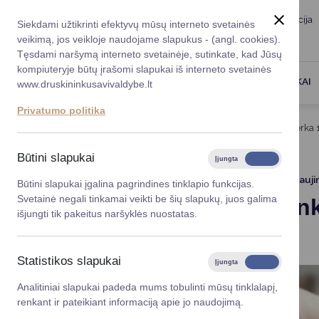
Taryba
Meras
Administracija
Siekdami užtikrinti efektyvų mūsų interneto svetainės
Karjera
DUK
veikimą, jos veikloje naudojame slapukus - (angl. cookies).
Registruokitės priėmi
Administracin
Tęsdami naršymą interneto svetainėje, sutinkate, kad Jūsų
kompiuteryje būtų įrašomi slapukai iš interneto svetainės
Darbotvarkė
Savivaldybės 
PASLAUGOS
DRUSKININKAI
www.druskininkusavivaldybe.lt
vadovai
Kontaktai
Privatumo politika
Planavimo do
Titulinis
Naujienos
Druskininkų savivaldybė perka 
Vicemerai
Korupcijos pre
Būtini slapukai
Įjungta
Išjungta
Mero patarėja
Viešieji pirkim
2025-08-12
Atnauji
Būtini slapukai įgalina pagrindines tinklapio funkcijas.
Svetainė negali tinkamai veikti be šių slapukų, juos galima
Druskinin
Lygios galim
išjungti tik pakeitus naršyklės nuostatas.
butus
Savivaldybės
projektai
Statistikos slapukai
Įjungta
Išjungta
Finansų valdym
Analitiniai slapukai padeda mums tobulinti mūsų tinklalapį,
renkant ir pateikiant informaciją apie jo naudojimą.
Organizacinė 