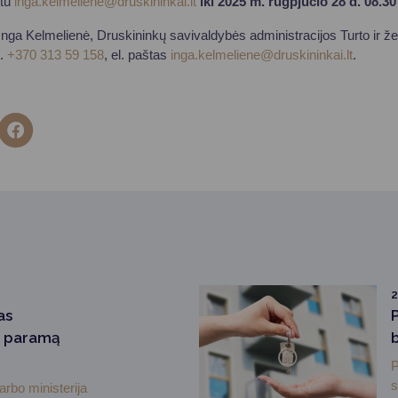
štu
inga.kelmeliene@druskininkai.lt
iki 2025 m. rugpjūčio 28 d. 08.30 
nga Kelmelienė, Druskininkų savivaldybės administracijos Turto ir 
l.
+370 313 59 158
, el. paštas
inga.kelmeliene@druskininkai.lt
.
2
as
i paramą
P
s
arbo ministerija