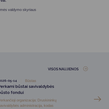
val.
žemės valdymo skyriaus
VISOS NAUJIENOS
026-05-14
Būstas
Perkami būstai savivaldybės
būsto fondui
erkančioji organizacija: Druskininkų
avivaldybės administracija, kodas