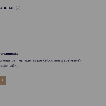
prenumerata
aujienas pirmieji, apie jas paskelbus mūsų svetainėje?
ujienlaiškį.
TI