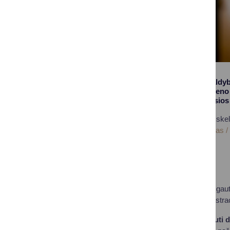
Druskininkų savivaldyb
fondui perkami 4 vieno 
esantys gyvenamosios p
Pirkimo dokumentai skel
sritys / Turto valdymas 
Pirkimo dokumentai
Pasiūlymo forma
Juos taip pat galima gau
savivaldybės administrac
Pasiūlymus dalyvauti 