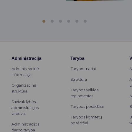
Administracija
Taryba
V
Administracinė
Tarybos nariai
A
informacija
Struktūra
A
Organizacinė
u
Tarybos veiklos
struktūra
reglamentas
A
Savivaldybės
Tarybos posėdžiai
B
administracijos
vadovai
Tarybos komitetų
B
posėdžiai
v
Administracijos
darbo taryba