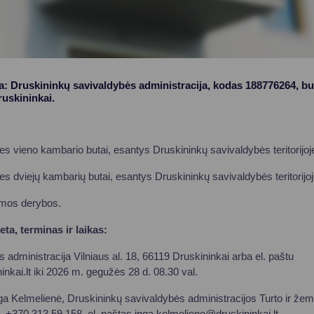
ja: Druskininkų savivaldybės administracija, kodas 188776264, b
ruskininkai.
s vieno kambario butai, esantys Druskininkų savivaldybės teritorijoje 
s dviejų kambarių butai, esantys Druskininkų savivaldybės teritorijoje
mos derybos.
ta, terminas ir laikas:
 administracija Vilniaus al. 18, 66119 Druskininkai arba el. paštu
nkai.lt
iki 2026 m. gegužės 28 d. 08.30 val.
nga Kelmelienė, Druskininkų savivaldybės administracijos Turto ir ž
tel. +370 313 59 158, el. paštas
inga.kelmeliene@druskininkai.lt
.