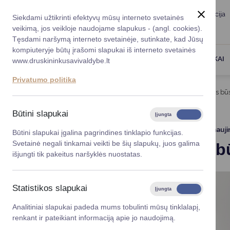
Taryba
Meras
Administracija
Siekdami užtikrinti efektyvų mūsų interneto svetainės
Karjera
DUK
veikimą, jos veikloje naudojame slapukus - (angl. cookies).
Registruokitės priėmi
Administracin
Tęsdami naršymą interneto svetainėje, sutinkate, kad Jūsų
kompiuteryje būtų įrašomi slapukai iš interneto svetainės
Darbotvarkė
Savivaldybės 
PASLAUGOS
DRUSKININKAI
www.druskininkusavivaldybe.lt
vadovai
Kontaktai
Privatumo politika
Planavimo do
Titulinis
Naujienos
Perkami būstai savivaldybės būs
Vicemerai
Korupcijos pre
Būtini slapukai
Įjungta
Išjungta
Mero patarėja
Viešieji pirkim
2026-05-14
Atnauji
Būtini slapukai įgalina pagrindines tinklapio funkcijas.
Svetainė negali tinkamai veikti be šių slapukų, juos galima
Perkami b
Lygios galim
išjungti tik pakeitus naršyklės nuostatas.
Savivaldybės
projektai
Statistikos slapukai
Įjungta
Išjungta
Finansų valdym
Analitiniai slapukai padeda mums tobulinti mūsų tinklalapį,
renkant ir pateikiant informaciją apie jo naudojimą.
Organizacinė 