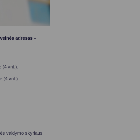
uveinės adresas –
(4 vnt.).
 (4 vnt.).
emės valdymo skyriaus