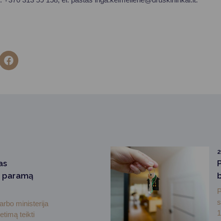
2
as
i paramą
P
s
arbo ministerija
1
etimą teikti