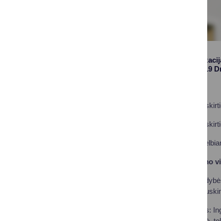
Perkančioji organizaci
Vilniaus al. 18, 66119 D
Pirkimo objektas:
- Gyvenamosios paskirtie
- Gyvenamosios paskirtie
Pirkimo būdas:
Skelbia
Pasiūlymų pateikimo vie
Druskininkų savivaldybės
inga.kelmeliene@druskini
Daugiau informacijos: I
vyriausioji specialistė, 