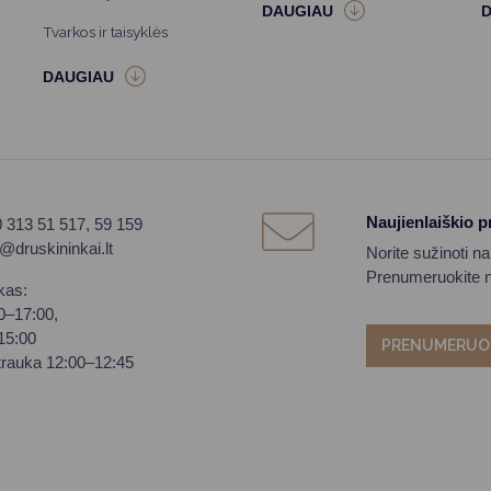
Tvarkos ir taisyklės
Naujienlaiškio 
0 313 51 517, 59 159
o@druskininkai.lt
Norite sužinoti n
Prenumeruokite na
kas:
00–17:00,
–15:00
PRENUMERUO
trauka 12:00–12:45