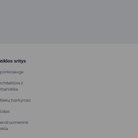
eiklos sritys
plinkosauga
rchitektūra ir
rbanistika
tliekų tvarkymas
ūstas
endruomeninė
eikla