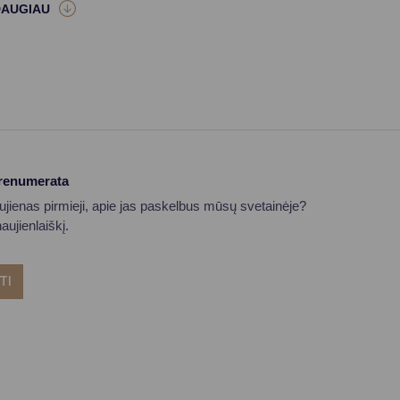
prenumerata
aujienas pirmieji, apie jas paskelbus mūsų svetainėje?
ujienlaiškį.
TI