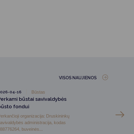
VISOS NAUJIENOS
026-04-16
Būstas
Perkami būstai savivaldybės
būsto fondui
erkančioji organizacija: Druskininkų
avivaldybės administracija, kodas
88776264, buveinės...