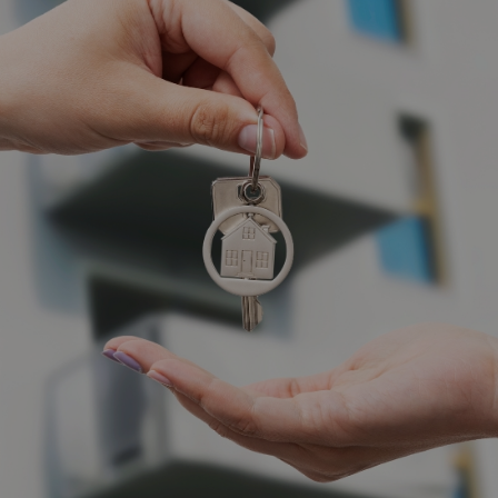
Vartotojų teisių apsauga
Pranešėjų apsauga
Asmens duomenų apsauga