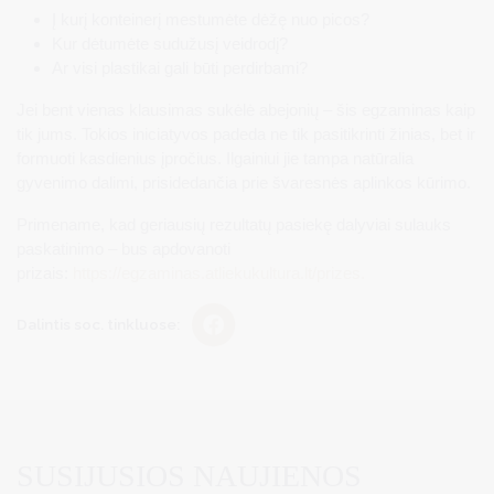
Į kurį konteinerį mestumėte dėžę nuo picos?
Kur dėtumėte sudužusį veidrodį?
Ar visi plastikai gali būti perdirbami?
Jei bent vienas klausimas sukėlė abejonių – šis egzaminas kaip
tik jums. Tokios iniciatyvos padeda ne tik pasitikrinti žinias, bet ir
formuoti kasdienius įpročius. Ilgainiui jie tampa natūralia
gyvenimo dalimi, prisidedančia prie švaresnės aplinkos kūrimo.
Primename, kad geriausių rezultatų pasiekę dalyviai sulauks
paskatinimo – bus apdovanoti
prizais:
https://egzaminas.atliekukultura.lt/prizes.
Dalintis soc. tinkluose:
SUSIJUSIOS NAUJIENOS