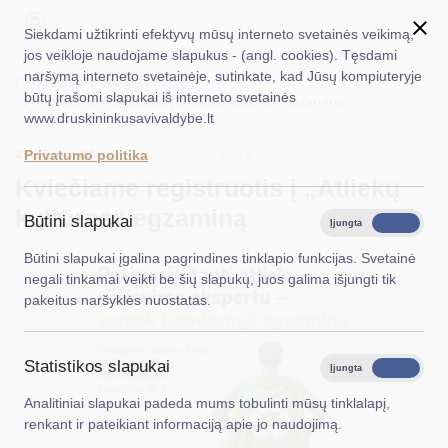
Siekdami užtikrinti efektyvų mūsų interneto svetainės veikimą,
jos veikloje naudojame slapukus - (angl. cookies). Tęsdami
naršymą interneto svetainėje, sutinkate, kad Jūsų kompiuteryje
EN
Ieškoti...
Titulinis
Naujienos
būtų įrašomi slapukai iš interneto svetainės
Kviečiame registruotis į „Atliekų kultūros“ egzaminą
www.druskininkusavivaldybe.lt
Taryba
2026-04-27
Aplinkosauga
Privatumo politika
Meras
Kviečiame registruotis į „Atliekų
Administracija
kultūros“ egzaminą
Būtini slapukai
Įjungta
Išjungta
Veiklos sritys
Būtini slapukai įgalina pagrindines tinklapio funkcijas. Svetainė
negali tinkamai veikti be šių slapukų, juos galima išjungti tik
Teisinė informacija
pakeitus naršyklės nuostatas.
Struktūra ir kontaktinė informacija
Statistikos slapukai
Karjera
Įjungta
Išjungta
Analitiniai slapukai padeda mums tobulinti mūsų tinklalapį,
DUK
renkant ir pateikiant informaciją apie jo naudojimą.
PASLAUGOS