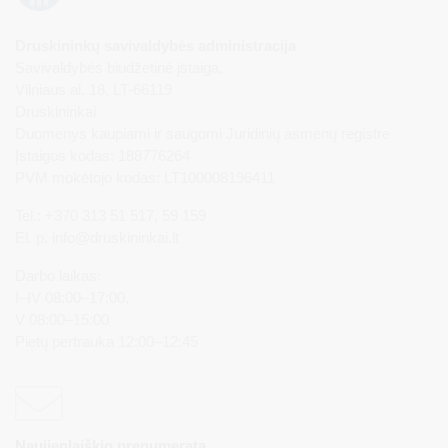
Druskininkų savivaldybės administracija
Savivaldybės biudžetinė įstaiga,
Vilniaus al. 18, LT-66119
Druskininkai
Duomenys kaupiami ir saugomi Juridinių asmenų registre
Įstaigos kodas: 188776264
PVM mokėtojo kodas: LT100008196411
Tel.: +370 313 51 517, 59 159
El. p.
info@druskininkai.lt
Darbo laikas:
I–IV 08:00–17:00,
V 08:00–15:00
Pietų pertrauka 12:00–12:45
Naujienlaiškio prenumerata