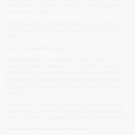
bendruomenė – mokyklos, mokytojai ir mokiniai, tapę tikrais
šios iniciatyvos varikliais.
Tai iškalbingai rodo, kad aplinkosaugos temos vis tvirčiau
įsitvirtina kasdienybėje ir tampa neatsiejama mūsų gyvenimo
dalimi.
Startas – jau balandžio 30-ąją
Šiemet egzaminas vyks balandžio 30 dieną, o dalyvių
registracija prasidės balandžio 9-ąją. Norintiems dalyvauti šiame
egzamine jokių specialių reikalavimų nėra, o pasiruošti jam
galima jau dabar – organizatoriai kviečia spręsti ankstesnių
metų klausimus ir taip pasitikrinti savo žinias dar prieš tikrąjį
išbandymą:
https://egzaminas.atliekukultura.lt/archive
Egzaminas vyks internetu – specialioje egzamino svetainėje
adresu
https://egzaminas.atliekukultura.lt/
, todėl prisijungti itin
paprasta – pakaks užsiregistruoti ir pasirinktu metu atlikti testą.
Organizatoriai kviečia pabandyti sau atsakyti: