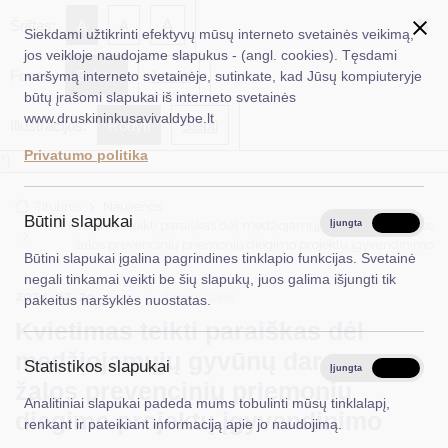
✖
A
Šriftas:
A
A
Siekdami užtikrinti efektyvų mūsų interneto svetainės veikimą,
jos veikloje naudojame slapukus - (angl. cookies). Tęsdami
Fonas:
Baltas
Juoda
naršymą interneto svetainėje, sutinkate, kad Jūsų kompiuteryje
EN
Ieškoti...
būtų įrašomi slapukai iš interneto svetainės
www.druskininkusavivaldybe.lt
Iliustracijos:
Rodyti
Slėpti
Taryba
Privatumo politika
*}
Meras
Titulinis
Naujienos
Administracija
Būtini slapukai
Kvietimas teikti paraiškas dėl medžiojamųjų gyvūnų daromos
Įjungta
Išjungta
žalos prevencinių priemonių diegimo projektų įgyvendinimo
Veiklos sritys
Būtini slapukai įgalina pagrindines tinklapio funkcijas. Svetainė
negali tinkamai veikti be šių slapukų, juos galima išjungti tik
Teisinė informacija
2024-02-29
Žemės ūkis
pakeitus naršyklės nuostatas.
Kvietimas teikti paraiškas dėl
Struktūra ir kontaktinė informacija
medžiojamųjų gyvūnų daromos
Statistikos slapukai
Karjera
Įjungta
Išjungta
žalos prevencinių priemonių
Analitiniai slapukai padeda mums tobulinti mūsų tinklalapį,
DUK
diegimo projektų įgyvendinimo
renkant ir pateikiant informaciją apie jo naudojimą.
PASLAUGOS