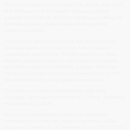
Dokumentai teikiami šiais formatais: DOC, DOCX, XLS, XLSX,
PDF. Didesnės nei 25 MB apimties dokumentai gali būti
išskaidyti ir siunčiami ne vienu metu, tačiau tą pačią dieną. Dėl
kenkėjiškų programų tikimybės dokumentai negali būti
pateikiami nuorodose.
2. Pasirašytos pareiškėjo arba teisės aktų nustatyta tvarka
pareiškėjo įgalioto asmens parašu, jas fiziškai pateikiant
Savivaldybės administracijai. Šiuo būdu pateikiamas vienas
originalus Paraiškos ir Pažymos egzempliorius bei susijusių
dokumentų originalai arba patvirtintos jų kopijos. Kiekvienas
Paraiškos ir Pažymos bei susijusių dokumentų lapas turi būti
patvirtintas pareiškėjo arba jo įgalioto asmens parašu.
Druskininkų savivaldybės administracijos darbo laikas:
pirmadienį – ketvirtadienį nuo 8.00 val. iki 17.00 val., penktadienį
nuo 8.00 val. iki 15.00 val.
Išsamesnę informaciją teikia Druskininkų savivaldybės
administracijos Ūkio skyriaus vedėjo pavaduotojas Alvydas
Vengrauskas (Vilniaus al. 14, Druskininkai), tel. +370 313 52117,