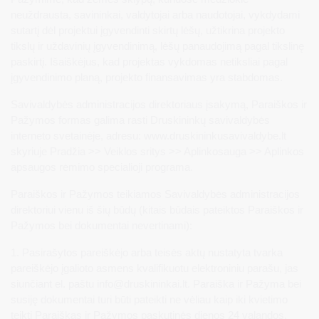
neuždrausta, savininkai, valdytojai arba naudotojai, vykdydami
sutartį dėl projektui įgyvendinti skirtų lėšų, užtikrina projekto
tikslų ir uždavinių įgyvendinimą, lėšų panaudojimą pagal tikslinę
paskirtį. Išaiškėjus, kad projektas vykdomas netiksliai pagal
įgyvendinimo planą, projekto finansavimas yra stabdomas.
Savivaldybės administracijos direktoriaus įsakymą, Paraiškos ir
Pažymos formas galima rasti Druskininkų savivaldybės
interneto svetainėje, adresu: www.druskininkusavivaldybe.lt
skyriuje Pradžia >> Veiklos sritys >> Aplinkosauga >> Aplinkos
apsaugos rėmimo specialioji programa.
Paraiškos ir Pažymos teikiamos Savivaldybės administracijos
direktoriui vienu iš šių būdų (kitais būdais pateiktos Paraiškos ir
Pažymos bei dokumentai nevertinami):
1. Pasirašytos pareiškėjo arba teisės aktų nustatyta tvarka
pareiškėjo įgalioto asmens kvalifikuotu elektroniniu parašu, jas
siunčiant el. paštu
info@druskininkai.lt
. Paraiška ir Pažyma bei
susiję dokumentai turi būti pateikti ne vėliau kaip iki kvietimo
teikti Paraiškas ir Pažymos paskutinės dienos 24 valandos.