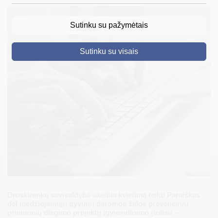
DRUSKININKAI
Sutinku su pažymėtais
SKELBIMAI
Sutinku su visais
TURIZMAS
VERSLAS
PROJEKTAI
ŠVIETIMAS
REGISTRACIJA
RENGINIAI
Druskininkų savivaldybė skelbia kvietimą teikti Paraiškas
dėl medžiojamųjų gyvūnų daromos žalos prevencinių
priemonių diegimo projektų įgyvendinimo (toliau –