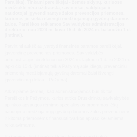
Paraiška). Tinkami pareiškėjai - žemės sklypų, kuriuose
medžioklė nėra uždrausta, savininkai, valdytojai ir
naudotojai įgyvendinantys žalos prevencijos priemones,
kuriomis jie siekia išvengti medžiojamųjų gyvūnų daromos
žalos. Paraiškos teikiamos Savivaldybės administracijos
direktoriui nuo 2024 m. kovo 15 d. iki 2024 m. balandžio 1 d.
(imtinai).
Patvirtinti aukščiau įvardyti finansinės paramos pareiškėjai,
įgyvendinę prevencines priemones, Savivaldybės
administracijos direktoriui nuo 2024 m. lapkričio 1 d. iki 2024 m.
lapkričio 15 d. (imtinai) teikia Pažymą apie įdiegtų prevencinių
priemonių medžiojamųjų gyvūnų daromai žalai išvengti
įgyvendinimą (toliau – Pažyma).
Atkreipiame dėmesį, kad administruojamos bus tik tos
Paraiškos ir Pažymos, kurios atitiks Druskininkų savivaldybės
aplinkos apsaugos rėmimo specialiosios programos lėšų
naudojimo medžiojamųjų gyvūnų daromos žalos prevencinėms
ir kitoms priemonėms finansuoti tvarkos aprašo keliamiems
reikalavimams.
Pažymime, kad žemės sklypų, kuriuose medžioklė