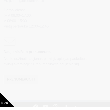
El. p.
info@druskininkai.lt
Darbo laikas:
I–IV 08:00–17:00,
V 08:00–15:00
Pietų pertrauka 12:00–12:45
Naujienlaiškio prenumerata
Norite sužinoti naujienas pirmieji, apie jas paskelbus
mūsų svetainėje? Prenumeruokite naujienlaiškį.
PRENUMERUOTI
BDAR
Visos teisės saugomos. © Druskininkų savivaldybės