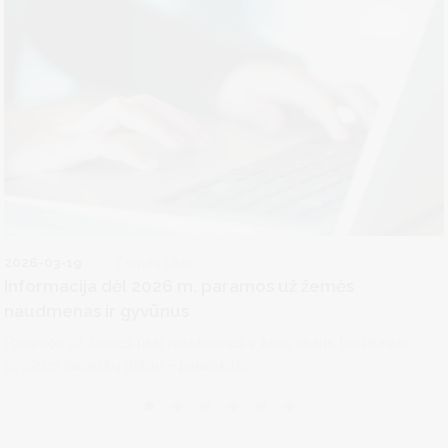
2026-03-19
Žemės ūkis
Informacija dėl 2026 m. paramos už žemės
naudmenas ir gyvūnus
Paramos už žemės ūkio naudmenas ir kitus plotus bei ūkinius
gyvūnus paraiškų (toliau – paraiška)...