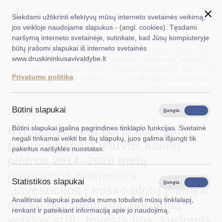
Siekdami užtikrinti efektyvų mūsų interneto svetainės veikimą,
jos veikloje naudojame slapukus - (angl. cookies). Tęsdami
naršymą interneto svetainėje, sutinkate, kad Jūsų kompiuteryje
EN
Ieškoti...
Titulinis
Naujienos
būtų įrašomi slapukai iš interneto svetainės
Kvietimas teikti paraiškas gauti paramą pagal Lietuvos kaimo
www.druskininkusavivaldybe.lt
plėtros 2014–2020 metų programos priemonės „Investicijos į
Taryba
miško plotų plėtrą ir miškų gyvybingumo gerinimą“ veiklos sritį
Privatumo politika
„Investicijos, kuriomis didinamas miškų ekosistemų atsparumas ir
Meras
aplinkosauginė vertė“
Administracija
Būtini slapukai
Įjungta
Išjungta
2024-10-01
Žemės ūkis
Veiklos sritys
Kvietimas teikti paraiškas gauti
Būtini slapukai įgalina pagrindines tinklapio funkcijas. Svetainė
negali tinkamai veikti be šių slapukų, juos galima išjungti tik
paramą pagal Lietuvos kaimo
Teisinė informacija
pakeitus naršyklės nuostatas.
plėtros 2014–2020 metų
Struktūra ir kontaktinė informacija
programos priemonės
Statistikos slapukai
Karjera
Įjungta
Išjungta
„Investicijos į miško plotų plėtrą ir
Analitiniai slapukai padeda mums tobulinti mūsų tinklalapį,
DUK
miškų gyvybingumo gerinimą“
renkant ir pateikiant informaciją apie jo naudojimą.
veiklos sritį „Investicijos, kuriomis
PASLAUGOS