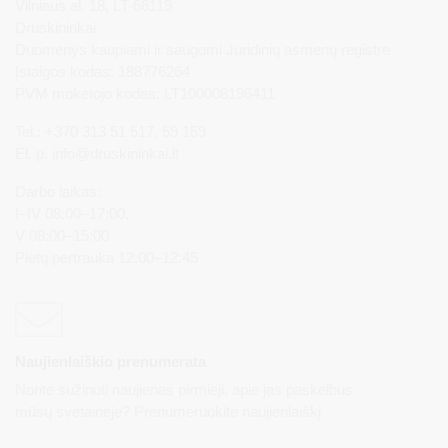
Vilniaus al. 18, LT-66119
Druskininkai
Duomenys kaupiami ir saugomi Juridinių asmenų registre
Įstaigos kodas: 188776264
PVM mokėtojo kodas: LT100008196411
Tel.: +370 313 51 517, 59 159
El. p.
info@druskininkai.lt
Darbo laikas:
I–IV 08:00–17:00,
V 08:00–15:00
Pietų pertrauka 12:00–12:45
Naujienlaiškio prenumerata
Norite sužinoti naujienas pirmieji, apie jas paskelbus
mūsų svetainėje? Prenumeruokite naujienlaiškį.