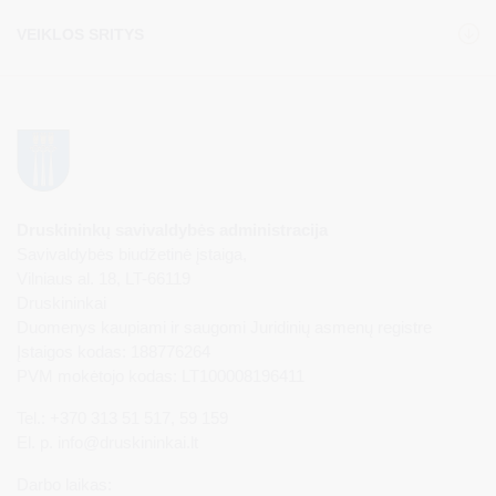
VEIKLOS SRITYS
Druskininkų savivaldybės administracija
Savivaldybės biudžetinė įstaiga,
Vilniaus al. 18, LT-66119
Druskininkai
Duomenys kaupiami ir saugomi Juridinių asmenų registre
Įstaigos kodas: 188776264
PVM mokėtojo kodas: LT100008196411
Tel.: +370 313 51 517, 59 159
El. p.
info@druskininkai.lt
Darbo laikas: