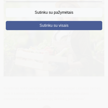
DRUSKININKAI
Sutinku su pažymėtais
SKELBIMAI
Sutinku su visais
TURIZMAS
VERSLAS
PROJEKTAI
ŠVIETIMAS
REGISTRACIJA
RENGINIAI
Kvietimas teikti paraiškas gauti paramą pagal Lietuvos žemės
ūkio ir kaimo plėtros 2023–2027 metų strateginio plano
intervencinę priemonę „Jaunųjų ūkininkų įsikūrimas“.