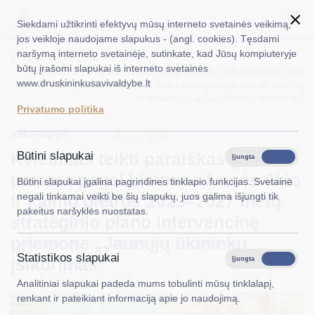
Siekdami užtikrinti efektyvų mūsų interneto svetainės veikimą,
jos veikloje naudojame slapukus - (angl. cookies). Tęsdami
naršymą interneto svetainėje, sutinkate, kad Jūsų kompiuteryje
EN
Ieškoti...
Titulinis
Naujienos
būtų įrašomi slapukai iš interneto svetainės
Kvietimas teikti paraiškas gauti paramą pagal Lietuvos žemės ūkio
www.druskininkusavivaldybe.lt
ir kaimo plėtros 2023–2027 metų strateginio plano intervencinę
Taryba
priemonę „Jaunųjų ūkininkų įsikūrimas“
Privatumo politika
Meras
2024-04-30
Žemės ūkis
Administracija
Kvietimas teikti paraiškas gauti
Būtini slapukai
Įjungta
Išjungta
paramą pagal Lietuvos žemės ūkio
Veiklos sritys
Būtini slapukai įgalina pagrindines tinklapio funkcijas. Svetainė
negali tinkamai veikti be šių slapukų, juos galima išjungti tik
ir kaimo plėtros 2023–2027 metų
Teisinė informacija
pakeitus naršyklės nuostatas.
strateginio plano intervencinę
Struktūra ir kontaktinė informacija
priemonę „Jaunųjų ūkininkų
Statistikos slapukai
Karjera
įsikūrimas“
Įjungta
Išjungta
Analitiniai slapukai padeda mums tobulinti mūsų tinklalapį,
DUK
renkant ir pateikiant informaciją apie jo naudojimą.
PASLAUGOS