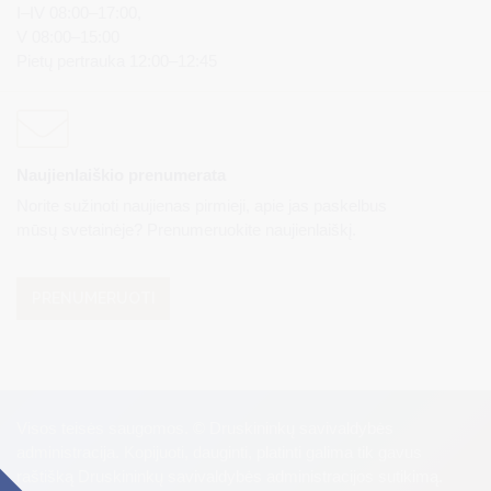
I–IV 08:00–17:00,
V 08:00–15:00
Pietų pertrauka 12:00–12:45
Naujienlaiškio prenumerata
Norite sužinoti naujienas pirmieji, apie jas paskelbus
mūsų svetainėje? Prenumeruokite naujienlaiškį.
PRENUMERUOTI
Visos teisės saugomos. © Druskininkų savivaldybės
administracija. Kopijuoti, dauginti, platinti galima tik gavus
raštišką Druskininkų savivaldybės administracijos sutikimą.