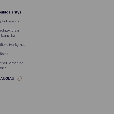
eiklos sritys
plinkosauga
rchitektūra ir
rbanistika
tliekų tvarkymas
ūstas
endruomeninė
eikla