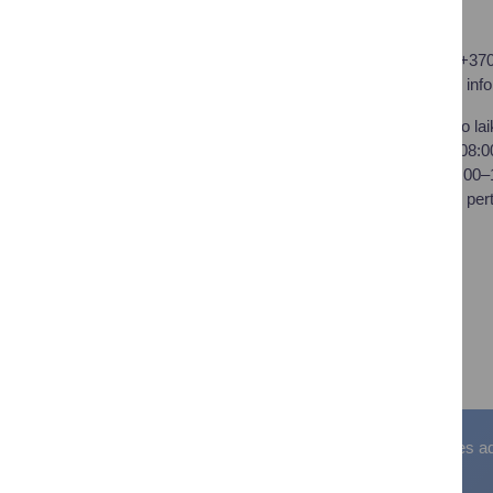
Druskininkų savivaldybės
Tel.: +37
administracija
El. p.
inf
Savivaldybės biudžetinė
Darbo lai
įstaiga,
I–IV 08:
Vilniaus al. 18, LT-66119
V 08:00
Druskininkai
Pietų per
Duomenys kaupiami ir
saugomi Juridinių asmenų
registre
Įstaigos kodas: 188776264
PVM mokėtojo kodas:
LT100008196411
Visos teisės saugomos. © Druskininkų savivaldybės admin