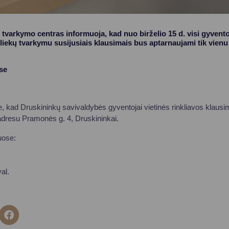
 tvarkymo centras informuoja, kad nuo birželio 15 d. visi gyventoj
 atliekų tvarkymu susijusiais klausimais bus aptarnaujami tik vien
se
, kad Druskininkų savivaldybės gyventojai vietinės rinkliavos klau
adresu Pramonės g. 4, Druskininkai.
uose:
al.