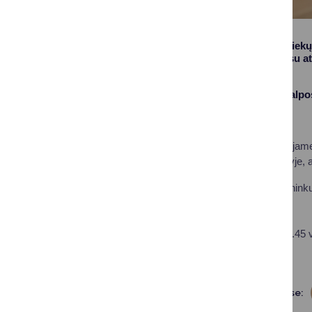
Alytaus regiono atliekų
rinkliavos ir kitais su
Pulko g. 1, Alytus
„Mano Alytus“ patalpo
Papildomai informuojame
Druskininkų padalinyje, 
Darbo laikas Druskinink
I–IV: 8.00–17.00 val.
V: 8.00–15.45 val.
Pertrauka: 12.00–12.45 v
Dalintis soc. tinkluose: