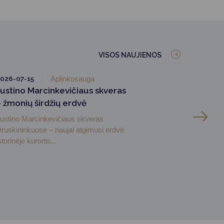
VISOS NAUJIENOS
026-07-15
Aplinkosauga
Justino Marcinkevičiaus skveras
– žmonių širdžių erdvė
ustino Marcinkevičiaus skveras
ruskininkuose – naujai atgimusi erdvė
storinėje kurorto...