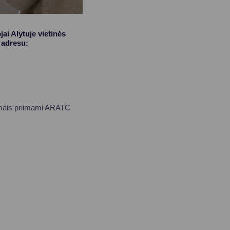
ai Alytuje vietinės
u adresu:
simais priimami ARATC