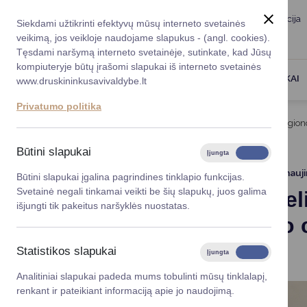
Taryba
Meras
Administracija
Siekdami užtikrinti efektyvų mūsų interneto svetainės
Karjera
DUK
veikimą, jos veikloje naudojame slapukus - (angl. cookies).
Registruokitės priėmi
Administracin
Tęsdami naršymą interneto svetainėje, sutinkate, kad Jūsų
kompiuteryje būtų įrašomi slapukai iš interneto svetainės
Darbotvarkė
Savivaldybės 
PASLAUGOS
DRUSKININKAI
www.druskininkusavivaldybe.lt
vadovai
Kontaktai
Privatumo politika
Planavimo do
Titulinis
Naujienos
Nuo birželio 15 d. Alytaus regio
Vicemerai
Korupcijos pre
Būtini slapukai
Įjungta
Išjungta
Mero patarėja
Viešieji pirkim
2026-06-10
Atnauj
Būtini slapukai įgalina pagrindines tinklapio funkcijas.
Svetainė negali tinkamai veikti be šių slapukų, juos galima
Nuo biržel
Lygios galim
išjungti tik pakeitus naršyklės nuostatas.
tvarkymo c
Savivaldybės
projektai
adresu
Statistikos slapukai
Įjungta
Išjungta
Finansų valdym
Analitiniai slapukai padeda mums tobulinti mūsų tinklalapį,
renkant ir pateikiant informaciją apie jo naudojimą.
Organizacinė 