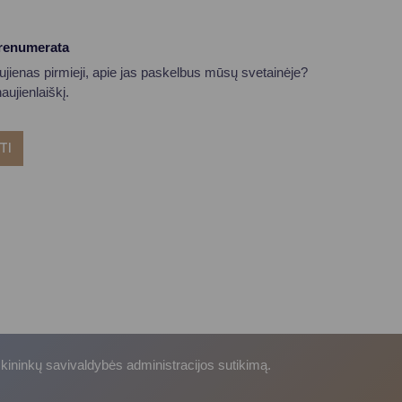
prenumerata
aujienas pirmieji, apie jas paskelbus mūsų svetainėje?
ujienlaiškį.
TI
skininkų savivaldybės administracijos sutikimą.