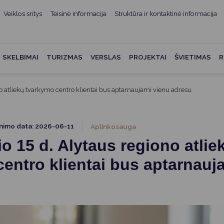
Veiklos sritys
Teisinė informacija
Struktūra ir kontaktinė informacija
mui
ė informacija
Teisės aktai
Struktūra ir kontaktinė
informacija
administracijos
Norminiai teisės aktai
SKELBIMAI
TURIZMAS
VERSLAS
PROJEKTAI
ŠVIETIMAS
R
Asmenų aptarnavimas
Teisės aktų projektai
kumentai
Konsultavimasis su
no atliekų tvarkymo centro klientai bus aptarnaujami vienu adresu
Mero potvarkiai
visuomene
vencija
Tyrimai ir analizės
Savivaldybės įstaigos
ai
inimo data: 2026-06-11
Aplinkosauga
Valstybės garantuojama
Darbo grupės ir komisijos
io 15 d. Alytaus regiono atlie
ybės
teisinė pagalba
Seniūnijos
entro klientai bus aptarnauj
 remiami
Teisės aktų pažeidimai
Nuorodos
Galiojančio teisinio
as ir apskaita
reguliavimo poveikio ex post
vertinimas
struktūra