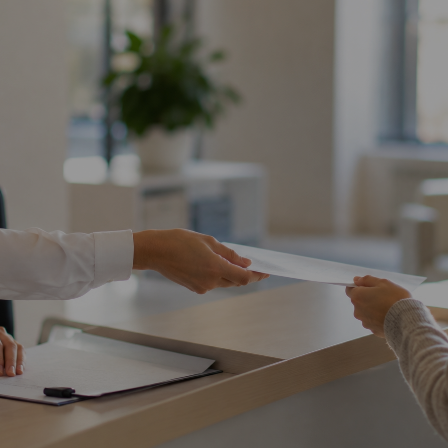
Vartotojų teisių apsauga
Pranešėjų apsauga
Asmens duomenų apsauga