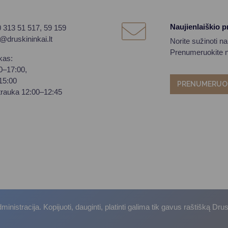
Naujienlaiškio 
0 313 51 517, 59 159
o@druskininkai.lt
Norite sužinoti n
Prenumeruokite na
kas:
00–17:00,
–15:00
PRENUMERUO
trauka 12:00–12:45
istracija. Kopijuoti, dauginti, platinti galima tik gavus raštišką Dru