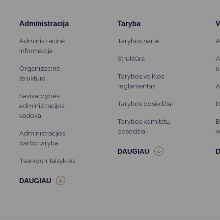
Administracija
Taryba
V
Administracinė
Tarybos nariai
A
informacija
Struktūra
A
Organizacinė
u
Tarybos veiklos
struktūra
reglamentas
A
Savivaldybės
Tarybos posėdžiai
B
administracijos
vadovai
Tarybos komitetų
B
posėdžiai
v
Administracijos
darbo taryba
Tvarkos ir taisyklės