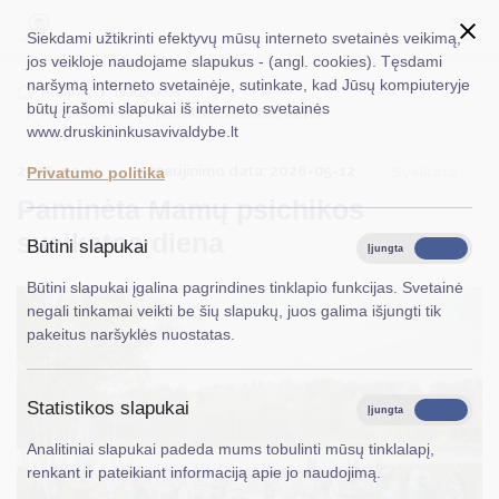
Siekdami užtikrinti efektyvų mūsų interneto svetainės veikimą,
jos veikloje naudojame slapukus - (angl. cookies). Tęsdami
naršymą interneto svetainėje, sutinkate, kad Jūsų kompiuteryje
EN
Ieškoti...
Titulinis
Naujienos
būtų įrašomi slapukai iš interneto svetainės
Paminėta Mamų psichikos sveikatos diena
www.druskininkusavivaldybe.lt
Taryba
2026-05-11
Atnaujinimo data: 2026-05-12
Sveikata
Privatumo politika
Meras
Paminėta Mamų psichikos
Administracija
sveikatos diena
Būtini slapukai
Įjungta
Išjungta
Veiklos sritys
Būtini slapukai įgalina pagrindines tinklapio funkcijas. Svetainė
negali tinkamai veikti be šių slapukų, juos galima išjungti tik
Teisinė informacija
pakeitus naršyklės nuostatas.
Struktūra ir kontaktinė informacija
Statistikos slapukai
Karjera
Įjungta
Išjungta
Analitiniai slapukai padeda mums tobulinti mūsų tinklalapį,
DUK
renkant ir pateikiant informaciją apie jo naudojimą.
PASLAUGOS