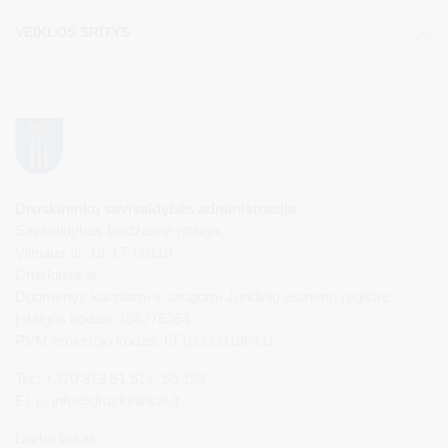
VEIKLOS SRITYS
Druskininkų savivaldybės administracija
Savivaldybės biudžetinė įstaiga,
Vilniaus al. 18, LT-66119
Druskininkai
Duomenys kaupiami ir saugomi Juridinių asmenų registre
Įstaigos kodas: 188776264
PVM mokėtojo kodas: LT100008196411
Tel.: +370 313 51 517, 59 159
El. p.
info@druskininkai.lt
Darbo laikas: