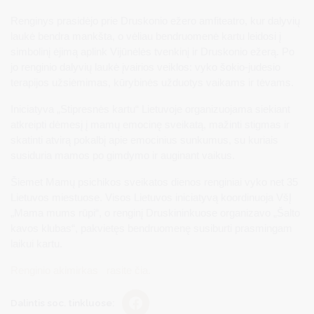
Renginys prasidėjo prie Druskonio ežero amfiteatro, kur dalyvių
laukė bendra mankšta, o vėliau bendruomenė kartu leidosi į
simbolinį ėjimą aplink Vijūnėlės tvenkinį ir Druskonio ežerą. Po
jo renginio dalyvių laukė įvairios veiklos: vyko šokio-judesio
terapijos užsiėmimas, kūrybinės užduotys vaikams ir tėvams.
Iniciatyva „Stipresnės kartu“ Lietuvoje organizuojama siekiant
atkreipti dėmesį į mamų emocinę sveikatą, mažinti stigmas ir
skatinti atvirą pokalbį apie emocinius sunkumus, su kuriais
susiduria mamos po gimdymo ir auginant vaikus.
Šiemet Mamų psichikos sveikatos dienos renginiai vyko net 35
Lietuvos miestuose. Visos Lietuvos iniciatyvą koordinuoja VšĮ
„Mama mums rūpi“, o renginį Druskininkuose organizavo „Šalto
kavos klubas“, pakvietęs bendruomenę susiburti prasmingam
laikui kartu.
Renginio akimirkas rasite čia.
Dalintis soc. tinkluose: