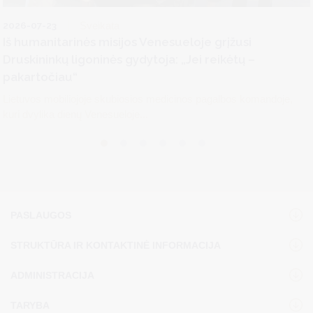
2026-07-23
Sveikata
Iš humanitarinės misijos Venesueloje grįžusi
Druskininkų ligoninės gydytoja: „Jei reikėtų –
pakartočiau“
Lietuvos mobiliojoje skubiosios medicinos pagalbos komandoje,
kuri dvylika dienų Venesueloje...
PASLAUGOS
STRUKTŪRA IR KONTAKTINĖ INFORMACIJA
ADMINISTRACIJA
TARYBA