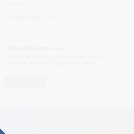
I–IV 08:00–17:00,
V 08:00–15:00
Pietų pertrauka 12:00–12:45
Naujienlaiškio prenumerata
Norite sužinoti naujienas pirmieji, apie jas paskelbus
mūsų svetainėje? Prenumeruokite naujienlaiškį.
PRENUMERUOTI
Visos teisės saugomos. © Druskininkų savivaldybės
administracija. Kopijuoti, dauginti, platinti galima tik gavus
raštišką Druskininkų savivaldybės administracijos sutikimą.