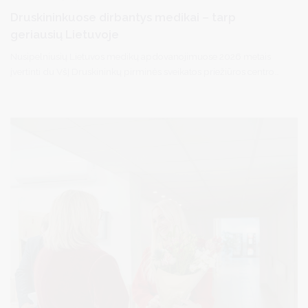
Druskininkuose dirbantys medikai – tarp
geriausių Lietuvoje
Nusipelniusių Lietuvos medikų apdovanojimuose 2026 metais
įvertinti du VšĮ Druskininkų pirminės sveikatos priežiūros centro
komandos nariai. Nusipelniusio Lietuvos gydytojo vardas suteiktas
gydytojui doc. dr. Benjaminui Burbai, o Nusipelniusio Lietuvos
slaugytojo vardu pagerbta slaugytoja Daiva Baliukienė.