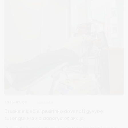
2026-07-02
Sveikata
Druskininkiečiai pasirinko dovanoti gyvybę:
surengta kraujo donorystės akcija
Druskininkų ligoninėje surengta Nacionalinio kraujo centro kraujo