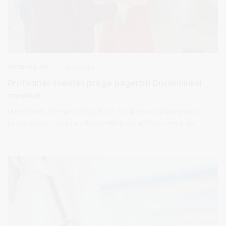
2026-04-28
Sveikata
Profesinės šventės proga pagerbti Druskininkai
medikai
Minint Medicinos darbuotojų dieną, Druskininkuose tradiciškai
pagerbti savo darbui atsidavę sveikatos priežiūros specialistai.
Druskininkų savivaldybės vicemerė Diana Brown apsilankė
Druskininkų ligoninėje, Pirminės sveikatos priežiūros centre bei
Visuomenės sveikatos biure, kur susitiko su medicinos
darbuotojais ir juos pasveikino profesinės šventės proga.
Vicemerė perdavė mero sveikinimus bei padėką už kasdienį
atsakingą darbą, rūpestį žmonių sveikata ir reikšmingą indėlį į
visos bendruomenės gerovę.