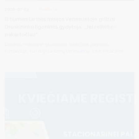
2026-07-23
Sveikata
Iš humanitarinės misijos Venesueloje grįžusi
Druskininkų ligoninės gydytoja: „Jei reikėtų –
pakartočiau“
Lietuvos mobiliojoje skubiosios medicinos pagalbos
komandoje, kuri dvylika dienų Venesueloje teikė medicinos
pagalbą po šalį sukrėtusio stipraus žemės drebėjimo, dirbo ir
glė
Druskininkų ligoninės skubios pagalbos gydytoja E
Ragaišytė.