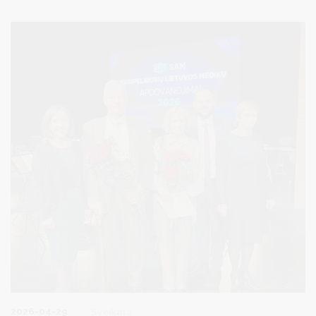
kitiems. Šis renginys Druskininkuose surengtas jau trečią kartą.
2026-04-29
Sveikata