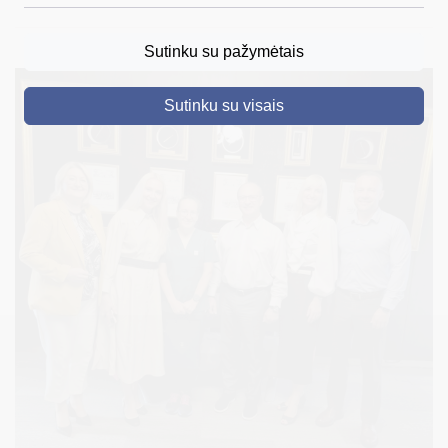
DRUSKININKAI
Sutinku su pažymėtais
SKELBIMAI
Sutinku su visais
TURIZMAS
VERSLAS
PROJEKTAI
ŠVIETIMAS
REGISTRACIJA
RENGINIAI