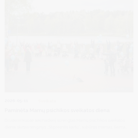
2026-05-11
Sveikata
Paminėta Mamų psichikos sveikatos diena
Druskininkuose sekmadienį surengtas Mamų psichikos sveikatos
dienai skirtas renginys „Stipresnės kartu“, subūręs mamas, šeimas
ir visus, kuriems svarbi emocinė gerovė bei palaikymas vieni