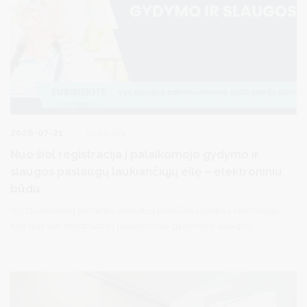
2026-07-21
Sveikata
Nuo šiol registracija į palaikomojo gydymo ir
slaugos paslaugų laukiančiųjų eilę – elektroniniu
būdu
VšĮ Druskininkų pirminės sveikatos priežiūros centras informuoja,
kad nuo šiol registruotis į palaikomojo gydymo ir slaugos
paslaugų laukiančiųjų eilę galima elektroniniu būdu per
Išankstinės pacientų registracijos (IPR) sistemą.