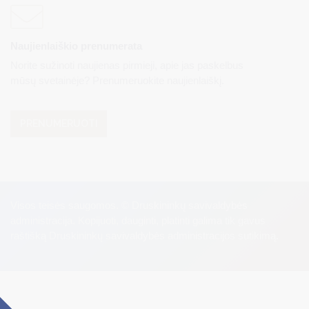
Naujienlaiškio prenumerata
Norite sužinoti naujienas pirmieji, apie jas paskelbus
mūsų svetainėje? Prenumeruokite naujienlaiškį.
PRENUMERUOTI
Visos teisės saugomos. © Druskininkų savivaldybės
administracija. Kopijuoti, dauginti, platinti galima tik gavus
raštišką Druskininkų savivaldybės administracijos sutikimą.