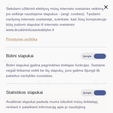
Siekdami užtikrinti efektyvų mūsų interneto svetainės veikimą,
jos veikloje naudojame slapukus - (angl. cookies). Tęsdami
naršymą interneto svetainėje, sutinkate, kad Jūsų kompiuteryje
EN
Ieškoti...
Titulinis
Naujienos
būtų įrašomi slapukai iš interneto svetainės
NAUJIENOS
www.druskininkusavivaldybe.lt
Taryba
Privatumo politika
Meras
Viso įrašų: 53
Administracija
Būtini slapukai
Įjungta
Išjungta
Filtruoti:
Veiklos sritys
Būtini slapukai įgalina pagrindines tinklapio funkcijas. Svetainė
×
Sveikata
negali tinkamai veikti be šių slapukų, juos galima išjungti tik
Teisinė informacija
pakeitus naršyklės nuostatas.
Struktūra ir kontaktinė informacija
Išvalyti
Išvalyt
Statistikos slapukai
Karjera
Įjungta
Išjungta
Atkreipkite dėmesį!
Jūs pasinaudojote įrašų filtru, todėl
Analitiniai slapukai padeda mums tobulinti mūsų tinklalapį,
DUK
matote susiaurintą sąrašą.
Rodyti pilną sąrašą
renkant ir pateikiant informaciją apie jo naudojimą.
PASLAUGOS