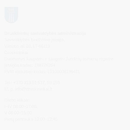
Druskininkų savivaldybės administracija
Savivaldybės biudžetinė įstaiga,
Vilniaus al. 18, LT-66119
Druskininkai
Duomenys kaupiami ir saugomi Juridinių asmenų registre
Įstaigos kodas: 188776264
PVM mokėtojo kodas: LT100008196411
Tel.: +370 313 51 517, 59 159
El. p.
info@druskininkai.lt
Darbo laikas:
I–IV 08:00–17:00,
V 08:00–15:00
Pietų pertrauka 12:00–12:45