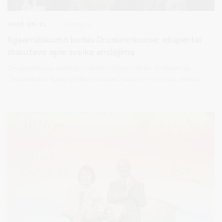
2026-06-11
Sveikata
Ilgaamžiškumo kodas Druskininkuose: ekspertai
diskutavo apie sveiką amžėjimą
Druskininkuose surengta Karolio Dineikos vardo konferencija
„Druskininkai: ilgaamžiškumo kodas“ subūrė medicinos, mokslo,
sveikatinimo ir turizmo ekspertus diskusijai apie tai, kas iš tiesų
lemia ilgą ir kokybišką gyvenimą. Konferencijoje skambėjo mintis,
kad ilgaamžiškumas nėra vien genetika ar modernios
technologijos – jį kasdien kuriame savo pasirinkimais.