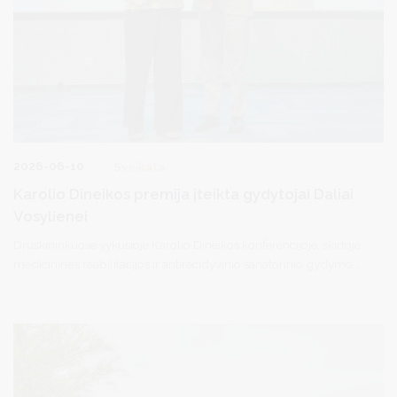
2026-06-10
Sveikata
Karolio Dineikos premija įteikta gydytojai Daliai
Vosylienei
Druskininkuose vykusioje Karolio Dineikos konferencijoje, skirtoje
medicininės reabilitacijos ir antirecidyvinio sanatorinio gydymo
aktualijoms aptarti, iškilmingai įteikta Karolio Dineikos premija.
Šiemet ji skirta ilgametei fizinės medicinos ir reabilitacijos
gydytojai Daliai Vosylienei už reikšmingą indėlį į pacientų
sveikatinimą, kurortologijos plėtrą ir Druskininkų, kaip
sveikatinimo kurorto, stiprinimą.