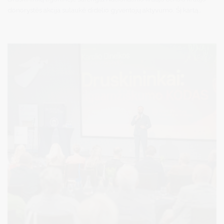
donorystės akcija sulaukė didelio gyventojų aktyvumo. Šį kartą
kraujo dovanojo 56 donorai, iš kurių net 22 tai padarė pirmą kartą.