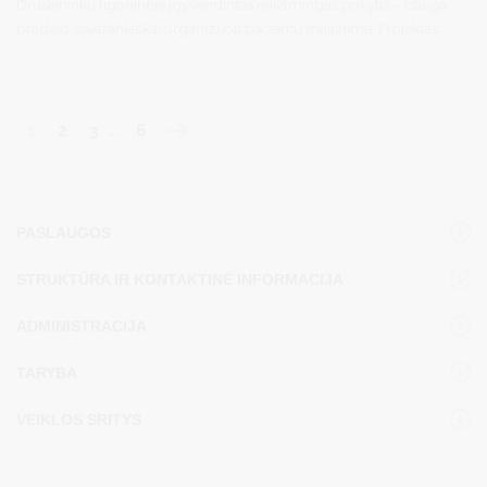
Druskininkų ligoninėje įgyvendintas reikšmingas pokytis – įstaiga
pradėjo savarankiškai organizuoti pacientų maitinimą. Projektas
nuo pirmojo žingsnio iki pilno įgyvendinimo truko penkis
mėnesius.
1
2
3
…
6
PASLAUGOS
STRUKTŪRA IR KONTAKTINĖ INFORMACIJA
ADMINISTRACIJA
TARYBA
VEIKLOS SRITYS