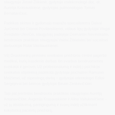
slaugytoja Jūratė Žūkienė, gydytoja endokrinologė doc. dr.
Aurelija Krasauskienė, gydytojas pulmonologas Tomas
Bernatavičius.
Padėkos skirtos ir gydomojo masažo specialistėms Daivai
Jurčienei bei Gitanai Povilanskienei, vidaus ligų gydytojai Vingai
Švedaitei-Ulevičei, slaugytojų padėjėjai Deimantei Nevinskaitei,
bendrosios praktikos slaugytojai Vaidai Žibūdaitei bei socialinei
darbuotojai Rūtai Vasiliauskienei.
VšĮ Druskininkų pirminės sveikatos priežiūros centre pagerbti
medikai, kurių kasdienis darbas itin svarbus bendruomenės
sveikatai ir gerovei. Už profesionalumą ir indėlį į psichikos
sveikatos stiprinimą padėkota gydytojai psichiatrei Ramunei
Meižienei, už rūpestingą darbą – gydytojai odontologei Editai
Sergejevai bei šeimos gydytojai Birutei Zenkevičiūtei.
Taip pat įvertintos bendrosios praktikos slaugytojos Aureliją
Antanavičiūtė, Augenija Krasauskienė ir Alina Vaitukevičienė –
už jų atsidavimą, pareigingumą ir svarų indėlį užtikrinant
kokybišką pacientų priežiūrą.