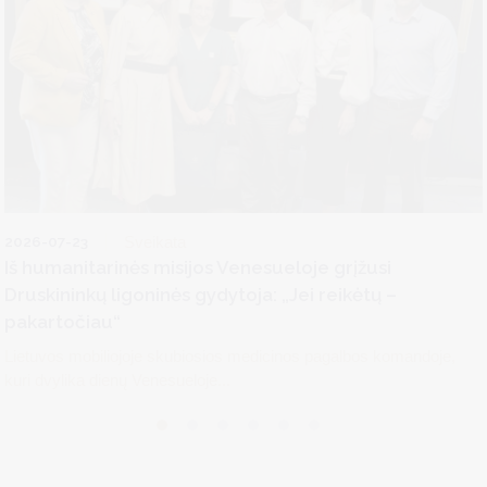
2026-07-23
Sveikata
Iš humanitarinės misijos Venesueloje grįžusi
Druskininkų ligoninės gydytoja: „Jei reikėtų –
pakartočiau“
Lietuvos mobiliojoje skubiosios medicinos pagalbos komandoje,
kuri dvylika dienų Venesueloje...