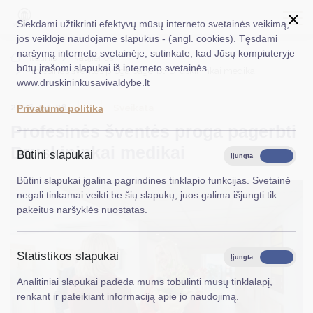
Siekdami užtikrinti efektyvų mūsų interneto svetainės veikimą,
jos veikloje naudojame slapukus - (angl. cookies). Tęsdami
naršymą interneto svetainėje, sutinkate, kad Jūsų kompiuteryje
EN
Ieškoti...
Titulinis
Naujienos
būtų įrašomi slapukai iš interneto svetainės
Profesinės šventės proga pagerbti Druskininkai medikai
www.druskininkusavivaldybe.lt
Taryba
2026-04-28
Sveikata
Privatumo politika
Meras
Profesinės šventės proga pagerbti
Administracija
Druskininkai medikai
Būtini slapukai
Įjungta
Išjungta
Veiklos sritys
Būtini slapukai įgalina pagrindines tinklapio funkcijas. Svetainė
negali tinkamai veikti be šių slapukų, juos galima išjungti tik
Teisinė informacija
pakeitus naršyklės nuostatas.
Struktūra ir kontaktinė informacija
Statistikos slapukai
Karjera
Įjungta
Išjungta
Analitiniai slapukai padeda mums tobulinti mūsų tinklalapį,
DUK
renkant ir pateikiant informaciją apie jo naudojimą.
PASLAUGOS