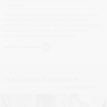
Su kitomis konkurso sąlygomis ir sutarties projektu galite
susipažinti čia.
Dėl papildomos informacijos apie nuomojamą turtą ir nuomos
konkursą prašome kreiptis į Druskininkų savivaldybės
administracijos Turto ir žemės valdymo skyriaus vedėją Algirdą
Kazanavičių, tel. +370 313 59 158, mob. +370 646 383
02, el.p.
algirdas.kazanavicius@druskininkai.lt
Dalintis soc. tinkluose:
SUSIJUSIOS NAUJIENOS
VISOS NAUJIENOS