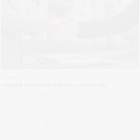
2026-07-16
Turto valdymas
Perkami būstai savivaldybės būsto fondui
Perkančioji organizacija: Druskininkų savivaldybės administracija,
kodas 188776264, buveinės...