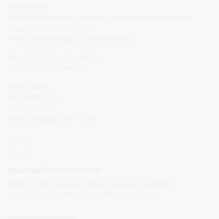
Druskininkai
Duomenys kaupiami ir saugomi Juridinių asmenų registre
Įstaigos kodas: 188776264
PVM mokėtojo kodas: LT100008196411
Tel.: +370 313 51 517, 59 159
El. p.
info@druskininkai.lt
Darbo laikas:
I–IV 08:00–17:00,
V 08:00–15:00
Pietų pertrauka 12:00–12:45
Naujienlaiškio prenumerata
Norite sužinoti naujienas pirmieji, apie jas paskelbus
mūsų svetainėje? Prenumeruokite naujienlaiškį.