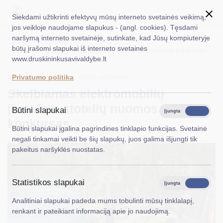
Siekdami užtikrinti efektyvų mūsų interneto svetainės veikimą,
jos veikloje naudojame slapukus - (angl. cookies). Tęsdami
naršymą interneto svetainėje, sutinkate, kad Jūsų kompiuteryje
EN
Ieškoti...
Titulinis
Naujienos
būtų įrašomi slapukai iš interneto svetainės
Skelbiamas elektromobilių įkrovimo stotelių nuomos konkursas
www.druskininkusavivaldybe.lt
Taryba
2025-11-26
Turto valdymas
Privatumo politika
Meras
Skelbiamas elektromobilių
Administracija
įkrovimo stotelių nuomos
Būtini slapukai
Įjungta
Išjungta
konkursas
Veiklos sritys
Būtini slapukai įgalina pagrindines tinklapio funkcijas. Svetainė
negali tinkamai veikti be šių slapukų, juos galima išjungti tik
Teisinė informacija
pakeitus naršyklės nuostatas.
Struktūra ir kontaktinė informacija
Statistikos slapukai
Karjera
Įjungta
Išjungta
Analitiniai slapukai padeda mums tobulinti mūsų tinklalapį,
DUK
renkant ir pateikiant informaciją apie jo naudojimą.
PASLAUGOS