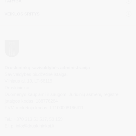
TARYBA
VEIKLOS SRITYS
Druskininkų savivaldybės administracija
Savivaldybės biudžetinė įstaiga,
Vilniaus al. 18, LT-66119
Druskininkai
Duomenys kaupiami ir saugomi Juridinių asmenų registre
Įstaigos kodas: 188776264
PVM mokėtojo kodas: LT100008196411
Tel.: +370 313 51 517, 59 159
El. p.
info@druskininkai.lt