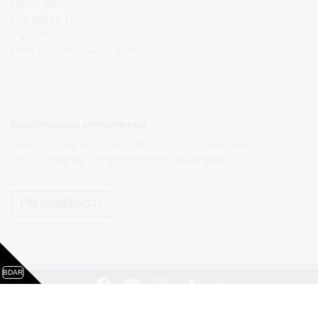
Darbo laikas:
I–IV 08:00–17:00,
V 08:00–15:00
Pietų pertrauka 12:00–12:45
Naujienlaiškio prenumerata
Norite sužinoti naujienas pirmieji, apie jas paskelbus
mūsų svetainėje? Prenumeruokite naujienlaiškį.
PRENUMERUOTI
BDAR
Visos teisės saugomos. © Druskininkų savivaldybės
administracija. Kopijuoti, dauginti, platinti galima tik gavus