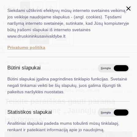
✖
A
Šriftas:
A
A
Siekdami užtikrinti efektyvų mūsų interneto svetainės veikimą,
jos veikloje naudojame slapukus - (angl. cookies). Tęsdami
Fonas:
Baltas
Juoda
naršymą interneto svetainėje, sutinkate, kad Jūsų kompiuteryje
EN
Ieškoti...
būtų įrašomi slapukai iš interneto svetainės
www.druskininkusavivaldybe.lt
Iliustracijos:
Rodyti
Slėpti
Taryba
Privatumo politika
*}
Meras
Titulinis
Naujienos
Administracija
Būtini slapukai
Teikite paraiškas gauti paramą pagal priemonę „Jaunųjų ūkininkų
Įjungta
Išjungta
įsikūrimas“
Veiklos sritys
Būtini slapukai įgalina pagrindines tinklapio funkcijas. Svetainė
negali tinkamai veikti be šių slapukų, juos galima išjungti tik
Teisinė informacija
2025-06-04
Atnaujinimo data: 2025-06-06
Žemės ūkis
pakeitus naršyklės nuostatas.
Teikite paraiškas gauti paramą
Struktūra ir kontaktinė informacija
pagal priemonę „Jaunųjų ūkininkų
Statistikos slapukai
Karjera
Įjungta
Išjungta
įsikūrimas“
Analitiniai slapukai padeda mums tobulinti mūsų tinklalapį,
DUK
renkant ir pateikiant informaciją apie jo naudojimą.
PASLAUGOS