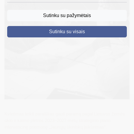
DRUSKININKAI
Sutinku su pažymėtais
SKELBIMAI
Sutinku su visais
TURIZMAS
VERSLAS
PROJEKTAI
ŠVIETIMAS
REGISTRACIJA
RENGINIAI
Kvietimas teikti paraiškas gauti paramą pagal Lietuvos žemės
ūkio ir kaimo plėtros 2023–2027 metų strateginio plano
intervencinę priemonę „Jaunųjų ūkininkų įsikūrimas“.