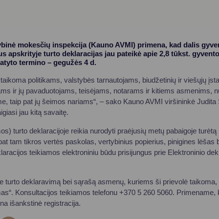
ybinė mokesčių inspekcija (Kauno AVMI) primena, kad dalis gyven
us apskrityje turto deklaracijas jau pateikė apie 2,8 tūkst. gyvento
statyto termino – gegužės 4 d.
ą taikoma politikams, valstybės tarnautojams, biudžetinių ir viešųjų įst
ms ir jų pavaduotojams, teisėjams, notarams ir kitiems asmenims, 
me, taip pat jų šeimos nariams“, – sako Kauno AVMI viršininkė Judita 
giasi jau kitą savaitę.
s) turto deklaracijoje reikia nurodyti praėjusių metų pabaigoje turėtą n
 pat tam tikros vertės paskolas, vertybinius popierius, pinigines lėšas 
klaracijos teikiamos elektroniniu būdu prisijungus prie Elektroninio d
e turto deklaravimą bei sąrašą asmenų, kuriems ši prievolė taikoma, 
imas“. Konsultacijos teikiamos telefonu +370 5 260 5060. Primename,
na išankstinė registracija.