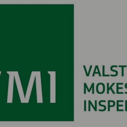
Vartotojų teisių apsauga
Pranešėjų apsauga
Asmens duomenų apsauga