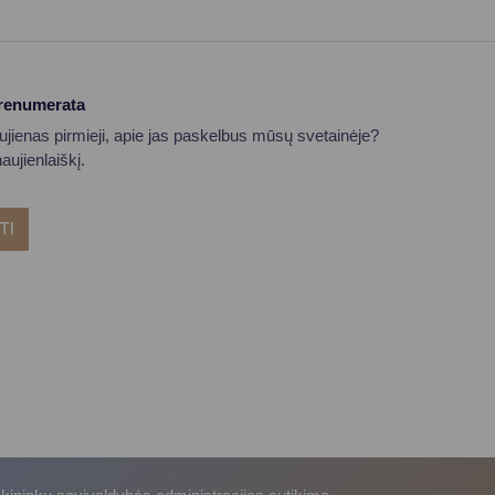
prenumerata
aujienas pirmieji, apie jas paskelbus mūsų svetainėje?
ujienlaiškį.
TI