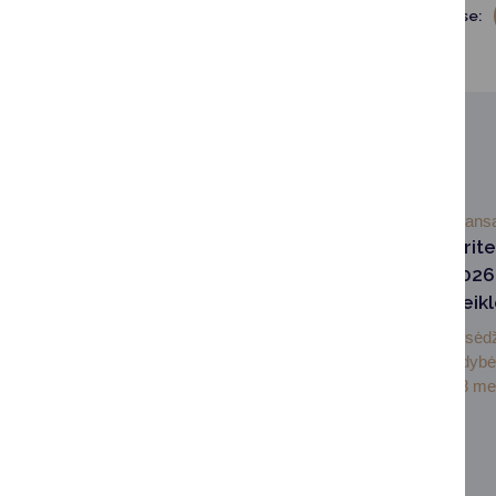
Dalintis soc. tinkluose:
SUSIJUSIOS NAUJIENOS
2026-02-18
Finans
Druskininkų priorite
patvirtintame 202
strateginiame veik
Praėjusią savaitę posėd
Druskininkų savivaldybė
patvirtino 2026–2028 met