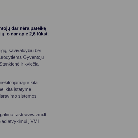
tojų dar nėra pateikę
jų, o dar apie 2,6 tūkst.
aigų, savivaldybių bei
nurodytiems Gyventojų
Stankienė ir kviečia
ekilnojamąjį ir kitą
bei kitą įstatyme
eklaravimo sistemos
galima rasti www.vmi.lt
 kad atvykimui į VMI