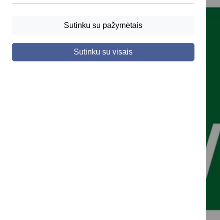
Sutinku su pažymėtais
Sutinku su visais