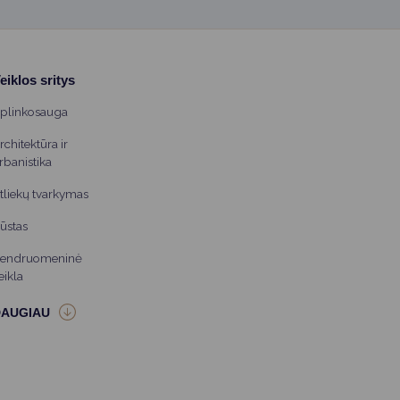
eiklos sritys
plinkosauga
rchitektūra ir
rbanistika
tliekų tvarkymas
ūstas
endruomeninė
eikla