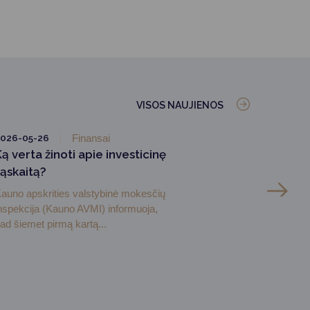
VISOS NAUJIENOS
026-05-26
Finansai
ą verta žinoti apie investicinę
sąskaitą?
auno apskrities valstybinė mokesčių
nspekcija (Kauno AVMI) informuoja,
ad šiemet pirmą kartą...