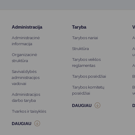
Administracija
Taryba
V
Administracinė
Tarybos nariai
A
informacija
Struktūra
A
Organizacinė
u
Tarybos veiklos
struktūra
reglamentas
A
Savivaldybės
Tarybos posėdžiai
B
administracijos
vadovai
Tarybos komitetų
B
posėdžiai
v
Administracijos
darbo taryba
Tvarkos ir taisyklės