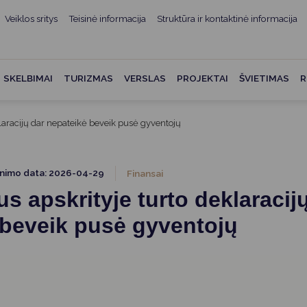
Veiklos sritys
Teisinė informacija
Struktūra ir kontaktinė informacija
mui
ė informacija
Teisės aktai
Struktūra ir kontaktinė
informacija
administracijos
Norminiai teisės aktai
SKELBIMAI
TURIZMAS
VERSLAS
PROJEKTAI
ŠVIETIMAS
R
Asmenų aptarnavimas
Teisės aktų projektai
kumentai
Konsultavimasis su
klaracijų dar nepateikė beveik pusė gyventojų
Mero potvarkiai
visuomene
vencija
Tyrimai ir analizės
Savivaldybės įstaigos
ai
inimo data: 2026-04-29
Finansai
Valstybės garantuojama
Darbo grupės ir komisijos
us apskrityje turto deklaracij
ybės
teisinė pagalba
Seniūnijos
 beveik pusė gyventojų
 remiami
Teisės aktų pažeidimai
Nuorodos
Galiojančio teisinio
as ir apskaita
reguliavimo poveikio ex post
vertinimas
struktūra