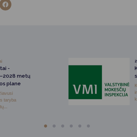
ai
2
tai -
K
6–2028 metų
los plane
K
i
žiavusi
k
s taryba
ų...