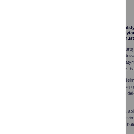
Kauno apskrities valst
turto deklaracijų. Alyta
tai turi padaryti iki nu
„Prievolė deklaruoti turt
valstybės įmonių vadova
turto deklaravimo įstaty
nedelsti, nes terminas bai
Metinėje gyventojo (šeimo
registruojamą turtą, taip
numatytą turtą. Turto de
(EDS).
Daugiau informacijos api
skiltyje „Turto deklarav
aptarnavimo padalinį būti