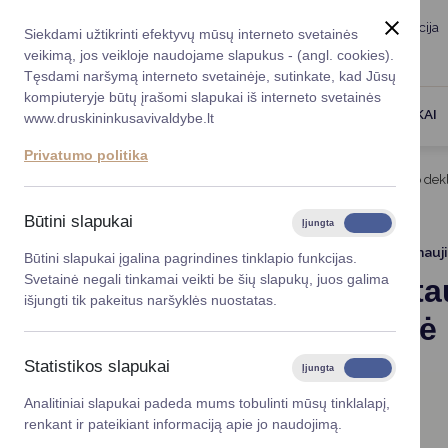
Taryba
Meras
Administracija
Siekdami užtikrinti efektyvų mūsų interneto svetainės
Karjera
DUK
veikimą, jos veikloje naudojame slapukus - (angl. cookies).
Registruokitės priėmi
Administracin
Tęsdami naršymą interneto svetainėje, sutinkate, kad Jūsų
kompiuteryje būtų įrašomi slapukai iš interneto svetainės
Darbotvarkė
Savivaldybės 
PASLAUGOS
DRUSKININKAI
www.druskininkusavivaldybe.lt
vadovai
Kontaktai
Privatumo politika
Planavimo do
Titulinis
Naujienos
VMI: Alytaus apskrityje turto de
Vicemerai
Korupcijos pre
Būtini slapukai
Įjungta
Išjungta
Mero patarėja
Viešieji pirkim
2026-04-29
Atnauj
Būtini slapukai įgalina pagrindines tinklapio funkcijas.
Svetainė negali tinkamai veikti be šių slapukų, juos galima
VMI: Alyta
Lygios galim
išjungti tik pakeitus naršyklės nuostatas.
nepateikė
Savivaldybės
projektai
Statistikos slapukai
Įjungta
Išjungta
Finansų valdym
Analitiniai slapukai padeda mums tobulinti mūsų tinklalapį,
renkant ir pateikiant informaciją apie jo naudojimą.
Organizacinė 