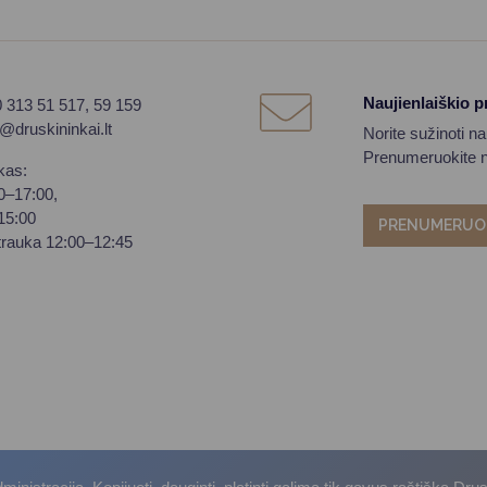
Naujienlaiškio 
0 313 51 517, 59 159
o@druskininkai.lt
Norite sužinoti n
Prenumeruokite na
kas:
00–17:00,
–15:00
PRENUMERUO
trauka 12:00–12:45